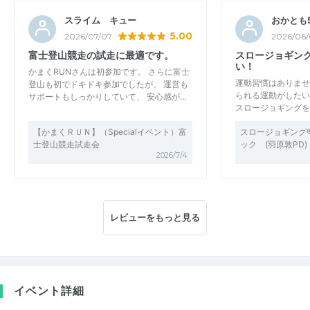
スライム キュー
おかとも5
5.00
2026/07/07
2026/06/
富士登山競走の試走に最適です。
スロージョギン
い！
かまくRUNさんは初参加です。 さらに富士
運動習慣はありませ
登山も初でドキドキ参加でしたが、 運営も
られる運動がしたい
サポートもしっかりしていて、 安心感が…
スロージョギングを
【かまくＲＵＮ】（Specialイベント）富
スロージョギング
士登山競走試走会
ック (羽原敦PD
2026/7/4
レビューをもっと見る
イベント詳細