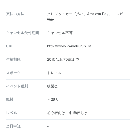
支払い方法
クレジットカード払い、Amazon Pay、
コンビニ
払い
キャンセル受付期間
キャンセル不可
URL
http://www.kamakurun.jp/
年齢制限
20歳以上 70歳まで
スポーツ
トレイル
イベント種別
練習会
規模
～29人
レベル
初心者向け、中級者向け
当日申込
-