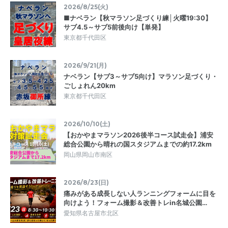
2026/8/25(火)
■ナベラン【秋マラソン足づくり練│火曜19:30】
サブ4.5～サブ5前後向け【単発】
東京都千代田区
2026/9/21(月)
ナベラン【サブ3～サブ5向け】マラソン足づくり・
ごしょれん20km
東京都千代田区
2026/10/10(土)
【おかやまマラソン2026後半コース試走会】浦安
総合公園から晴れの国スタジアムまでの約17.2km
岡山県岡山市南区
2026/8/23(日)
痛みがある成長しない人ランニングフォームに目を
向けよう！フォーム撮影＆改善トレin名城公園…
愛知県名古屋市北区