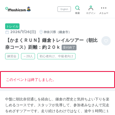
English
検索
ログイン
メニュー
トレイル
2026/7/26(日)
神奈川県（鎌倉市）
【かまくＲＵＮ】鎌倉トレイルツアー（朝比
奈コース）距離：約２０ｋ
受付終了
練習会
～29人
初心者向け、中級者向け
このイベントは終了しました。
中盤に朝比奈切通しを経由し、鎌倉の歴史と気持ちよい下りを楽
しめるコースです。スタッフが先導して、参加者みなさんで完走
をめざすツアーです。走り続けるわけではなく、途中１時間に１