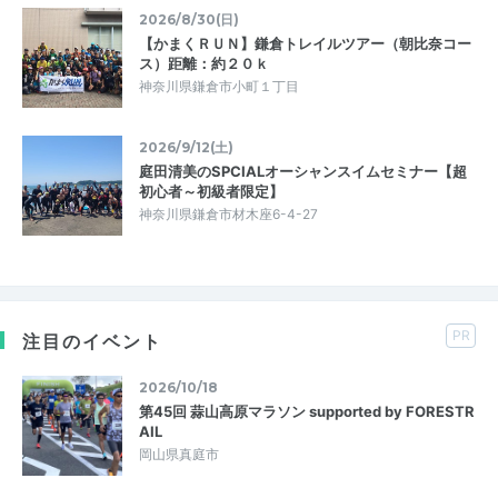
2026/8/30(日)
【かまくＲＵＮ】鎌倉トレイルツアー（朝比奈コー
ス）距離：約２０ｋ
神奈川県鎌倉市小町１丁目
2026/9/12(土)
庭田清美のSPCIALオーシャンスイムセミナー【超
初心者～初級者限定】
神奈川県鎌倉市材木座6-4-27
PR
注目のイベント
2026/10/18
第45回 蒜山高原マラソン supported by FORESTR
AIL
岡山県真庭市