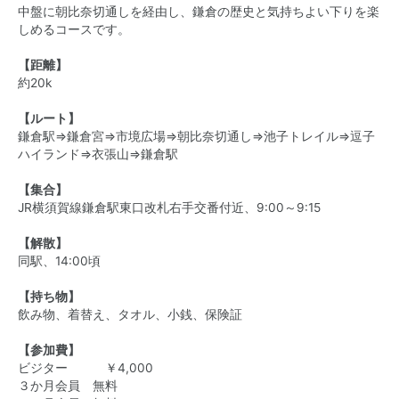
中盤に朝比奈切通しを経由し、鎌倉の歴史と気持ちよい下りを楽
しめるコースです。
【距離】
約20k
【ルート】
鎌倉駅⇒鎌倉宮⇒市境広場⇒朝比奈切通し⇒池子トレイル⇒逗子
ハイランド⇒衣張山⇒鎌倉駅
【集合】
JR横須賀線鎌倉駅東口改札右手交番付近、9:00～9:15
【解散】
同駅、14:00頃
【持ち物】
飲み物、着替え、タオル、小銭、保険証
【参加費】
ビジター ￥4,000
３か月会員 無料