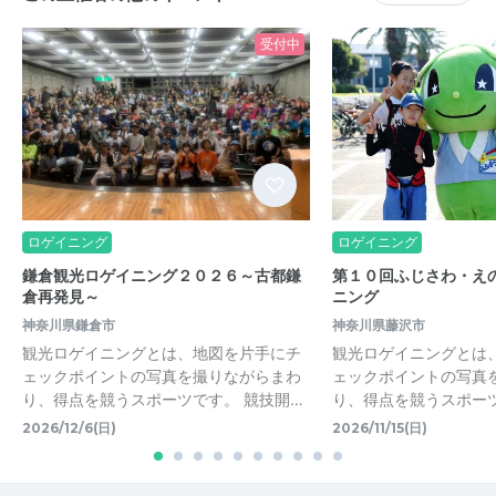
受付中
ロゲイニング
ロゲイニング
鎌倉観光ロゲイニング２０２６～古都鎌
第１０回ふじさわ・え
倉再発見～
ニング
神奈川県鎌倉市
神奈川県藤沢市
観光ロゲイニングとは、地図を片手にチ
観光ロゲイニングとは
ェックポイントの写真を撮りながらまわ
ェックポイントの写真
り、得点を競うスポーツです。 競技開…
り、得点を競うスポーツ
2026/12/6(日)
2026/11/15(日)