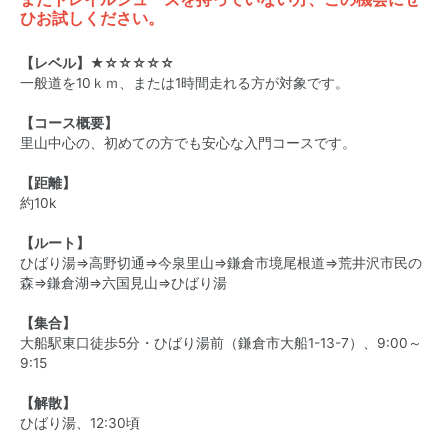
ひお試しください。
【レベル】★☆☆☆☆☆
一般道を10ｋｍ、または1時間走れる方が対象です。
【コース概要】
里山中心の、初めての方でも安心な入門コースです。
【距離】
約10k
【ルート】
ひばり湯⇒高野切通⇒今泉里山⇒鎌倉市境尾根道⇒荒井沢市民の
森⇒鎌倉湖⇒六国見山⇒ひばり湯
【集合】
大船駅東口徒歩5分・ひばり湯前（鎌倉市大船1-13-7）、9:00～
9:15
【解散】
ひばり湯、12:30頃