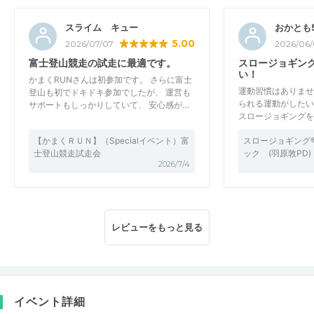
スライム キュー
おかとも5
5.00
2026/07/07
2026/06/
富士登山競走の試走に最適です。
スロージョギン
い！
かまくRUNさんは初参加です。 さらに富士
運動習慣はありませ
登山も初でドキドキ参加でしたが、 運営も
られる運動がしたい
サポートもしっかりしていて、 安心感が…
スロージョギングを
【かまくＲＵＮ】（Specialイベント）富
スロージョギング
士登山競走試走会
ック (羽原敦PD
2026/7/4
レビューをもっと見る
イベント詳細