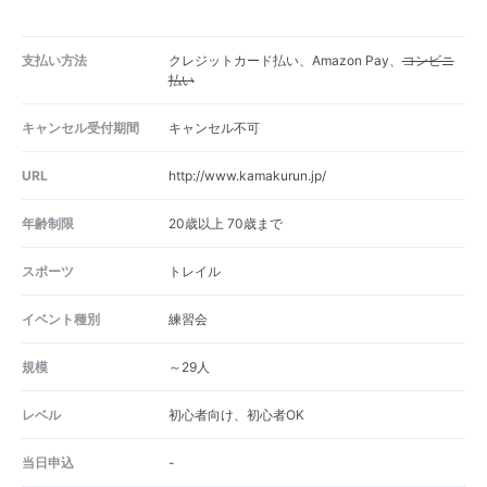
支払い方法
クレジットカード払い、Amazon Pay、
コンビニ
払い
キャンセル受付期間
キャンセル不可
URL
http://www.kamakurun.jp/
年齢制限
20歳以上 70歳まで
スポーツ
トレイル
イベント種別
練習会
規模
～29人
レベル
初心者向け、初心者OK
当日申込
-