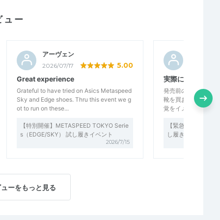
ビュー
アーヴェン
りんご郎
5.00
2026/07/17
2026/07/1
Great experience
実際に試走ができ
Grateful to have tried on Asics Metaspeed
発売前のシューズを
Sky and Edge shoes. Thru this event we g
靴を買おうか選択の
ot to run on these...
覚をイメージするこ
【特別開催】METASPEED TOKYO Serie
【緊急開催！！】NOV
s（EDGE/SKY） 試し履きイベント
し履きイベント in AS
2026/7/15
ビューをもっと見る