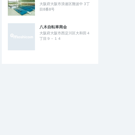
大阪府大阪市浪速区難波中 3丁
目8番8号
八木自転車商会
大阪府大阪市西淀川区大和田４
イモタカ
丁目９－１４
5.00
5.00
4
2026/07/13
ました。
暑い日にいい練習でした
試すことができ、どの
1km×４本の後に８km走でした。サブ３～
幅が広がり、走った感
3.5クラスで刺激があって、1人ではできな
とができました。と…
い、追い込むことができた練習でした。…
ABLAST 6 先行試
OneASICS ポイント利用限定イベント
ICS KOBE
6月
2026/7/9
2026/6/21～2026/6/27