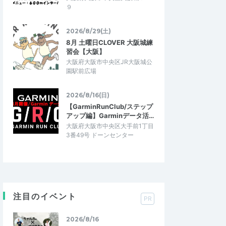
９
2026/8/29(土)
8月 土曜日CLOVER 大阪城練
習会【大阪】
大阪府大阪市中央区JR大阪城公
園駅前広場
2026/8/16(日)
【GarminRunClub/ステップ
アップ編】Garminデータ活…
大阪府大阪市中央区大手前1丁目
3番49号 ドーンセンター
注目のイベント
PR
2026/8/16