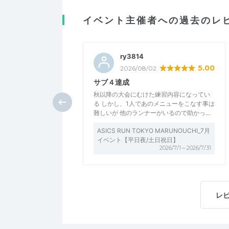
イベント主催者への過去のレ
ry3814
5.00
2026/08/02
サブ４達成
秋以降の大会にむけた練習内容になってい
る しかし、1人であのメニューをこなす事は
難しいが 他のランナーがいるので助かっ…
ASICS RUN TOKYO MARUNOUCHI_7月
イベント【平日夜/土日祝日】
2026/7/1～2026/7/31
レ