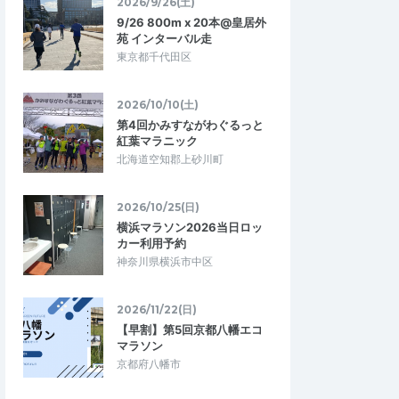
2026/9/26(土)
9/26 800m x 20本@皇居外
苑 インターバル走
東京都千代田区
2026/10/10(土)
第4回かみすながわぐるっと
紅葉マラニック
北海道空知郡上砂川町
2026/10/25(日)
横浜マラソン2026当日ロッ
カー利用予約
神奈川県横浜市中区
2026/11/22(日)
【早割】第5回京都八幡エコ
マラソン
京都府八幡市