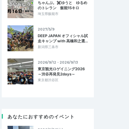
ちゃんぷ。✖ゆうと ゆるめ
のトレラン 飯能15キロ
埼玉県飯能市
2027/5/9
DEEP JAPAN オフィシャル試
走キャンプ with 高橋和之選…
新潟県三条市
2026/9/12・2026/9/13
東京観光ロゲイニング2026
～渋谷再発見2days～
東京都渋谷区
あなたにおすすめのイベント