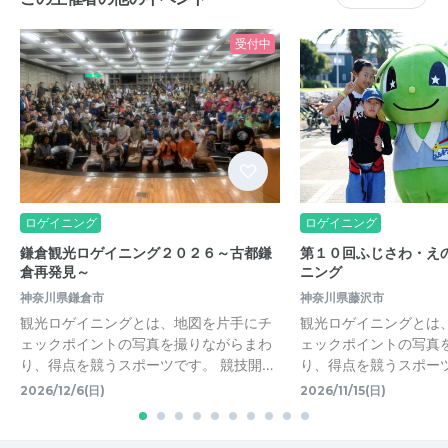
受付中
ロゲイニング
ロゲイニング
鎌倉観光ロゲイニング２０２６～古都鎌
第１０回ふじさわ・え
倉再発見～
ニング
神奈川県鎌倉市
神奈川県藤沢市
観光ロゲイニングとは、地図を片手にチ
観光ロゲイニングとは
ェックポイントの写真を撮りながらまわ
ェックポイントの写真
り、得点を競うスポーツです。 競技開…
り、得点を競うスポーツ
2026/12/6(日)
2026/11/15(日)