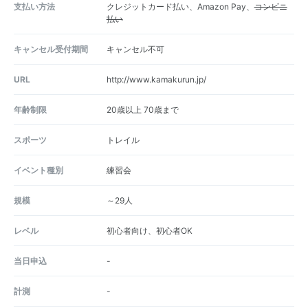
支払い方法
クレジットカード払い、Amazon Pay、
コンビニ
払い
キャンセル受付期間
キャンセル不可
URL
http://www.kamakurun.jp/
年齢制限
20歳以上 70歳まで
スポーツ
トレイル
イベント種別
練習会
規模
～29人
レベル
初心者向け、初心者OK
当日申込
-
計測
-