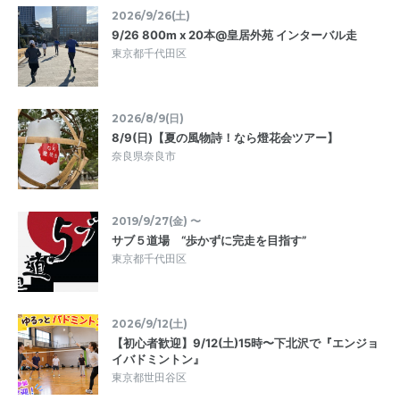
2026/9/26(土)
9/26 800m x 20本@皇居外苑 インターバル走
東京都千代田区
2026/8/9(日)
8/9(日)【夏の風物詩！なら燈花会ツアー】
奈良県奈良市
2019/9/27(金) 〜
サブ５道場 “歩かずに完走を目指す”
東京都千代田区
2026/9/12(土)
【初心者歓迎】9/12(土)15時〜下北沢で『エンジョ
イバドミントン』
東京都世田谷区