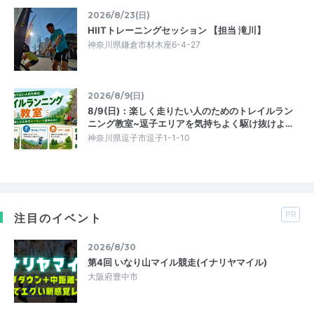
2026/8/23(日)
HIITトレーニングセッション 【担当 滝川】
神奈川県鎌倉市材木座6-4-27
2026/8/9(日)
8/9(日)：楽しく走りたい人のためのトレイルラン
ニング教室~逗子エリアを気持ちよく駆け抜けよ…
神奈川県逗子市逗子1-1-10
PR
注目のイベント
2026/8/30
第4回 いなり山マイル競走(イナリヤマイル)
大阪府豊中市