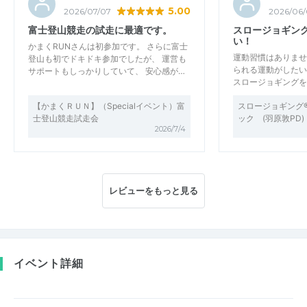
5.00
2026/07/07
2026/06/
富士登山競走の試走に最適です。
スロージョギン
い！
かまくRUNさんは初参加です。 さらに富士
運動習慣はありませ
登山も初でドキドキ参加でしたが、 運営も
られる運動がしたい
サポートもしっかりしていて、 安心感が…
スロージョギングを
【かまくＲＵＮ】（Specialイベント）富
スロージョギング
士登山競走試走会
ック (羽原敦PD
2026/7/4
レビューをもっと見る
イベント詳細