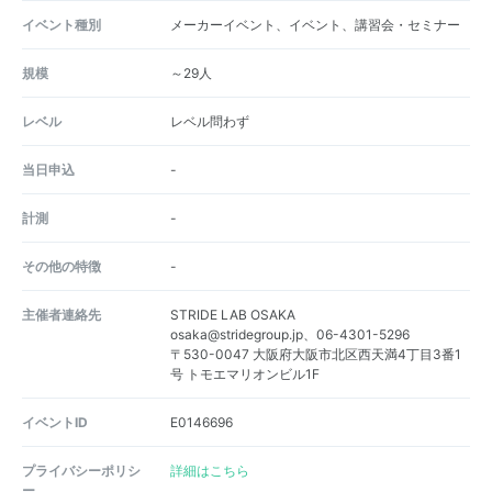
イベント種別
メーカーイベント、イベント、講習会・セミナー
規模
～29人
レベル
レベル問わず
当日申込
-
計測
-
その他の特徴
-
主催者連絡先
STRIDE LAB OSAKA
osaka@stridegroup.jp、06-4301-5296
〒530-0047 大阪府大阪市北区西天満4丁目3番1
号 トモエマリオンビル1F
イベントID
E0146696
プライバシーポリシ
詳細はこちら
ー