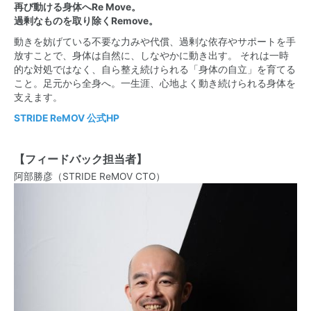
再び動ける身体へRe Move。
過剰なものを取り除くRemove。
動きを妨げている不要な力みや代償、過剰な依存やサポートを手
放すことで、身体は自然に、しなやかに動き出す。 それは一時
的な対処ではなく、自ら整え続けられる「身体の自立」を育てる
こと。足元から全身へ。一生涯、心地よく動き続けられる身体を
支えます。
STRIDE ReMOV 公式HP
【フィードバック担当者】
阿部勝彦（STRIDE ReMOV CTO）