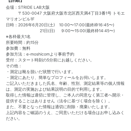
会場：STRIDE LAB大阪
〒530-0047 大阪府大阪市北区西天満4丁目3番1号 トモエ
マリオンビル1F
日時：2026年6月20日(土) 10:00〜17:00(最終枠16:45〜)
21日(日) 9:00〜15:00(最終枠14:45〜)
※各枠最大1名
所要時間：約15分
参加費：無料
参加方法：e-moshicomより事前予約
受付：スタート時刻の5分前にお越しください。
その他：
・測定は靴を脱いだ状態で行います。
・測定にあたり、簡単なプロフィールをお伺いします。
ご記入いただきました
氏名、年齢、性別、測定結果等の個人情報
は、測定の実施および結果説明の目的で利用します。
取得した情報は適切に管理し、ご本人の同意なく第三者へ開示・
提供することはありません（法令に基づく場合を除く）。
また、不要となった情報は適切に削除・廃棄いたします。
上記内容をご確認のうえ、ご同意いただける場合はお申し込みく
ださい。