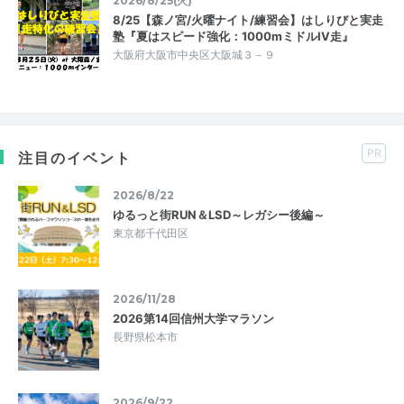
2026/8/25(火)
8/25【森ノ宮/火曜ナイト/練習会】はしりびと実走
塾『夏はスピード強化：1000mミドルIV走』
大阪府大阪市中央区大阪城３－９
PR
注目のイベント
2026/8/22
ゆるっと街RUN＆LSD～レガシー後編～
東京都千代田区
2026/11/28
2026第14回信州大学マラソン
長野県松本市
2026/9/22