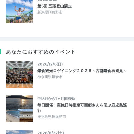
第5回 五頭登山競走
新潟県阿賀野市
あなたにおすすめのイベント
2026/12/6(日)
鎌倉観光ロゲイニング２０２６～古都鎌倉再発見～
神奈川県鎌倉市
申込月から1ヶ月間有効
毎日開催！実施日時指定可西郷さんを偲ぶ鹿児島巡
行
鹿児島県鹿児島市
2026/8/22(土)