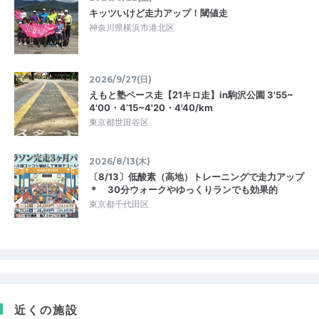
キッツいけど走力アップ！閾値走
神奈川県横浜市港北区
2026/9/27(日)
えもと塾ペース走【21キロ走】in駒沢公園 3'55~
4'00・4’15~4'20・4'40/km
東京都世田谷区
2026/8/13(木)
〔8/13〕低酸素（高地）トレーニングで走力アップ
＊ 30分ウォークやゆっくりランでも効果的
東京都千代田区
近くの施設