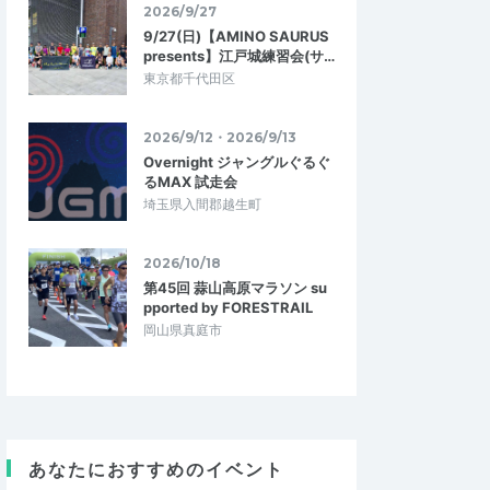
2026/9/27
9/27(日)【AMINO SAURUS
presents】江戸城練習会(サ…
東京都千代田区
2026/9/12・2026/9/13
Overnight ジャングルぐるぐ
るMAX 試走会
埼玉県入間郡越生町
2026/10/18
第45回 蒜山高原マラソン su
pported by FORESTRAIL
岡山県真庭市
satoyama11
あなたにおすすめのイベント
4.33
4.67
0
2026/05/19