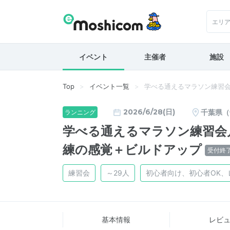
エリ
イベント
主催者
施設
Top
イベント一覧
学べる通えるマラソン練習会
2026/6/28(日)
千葉県（
ランニング
学べる通えるマラソン練習会月
練の感覚＋ビルドアップ
受付終
練習会
～29人
初心者向け、初心者OK、
基本情報
レビ