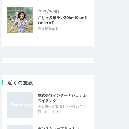
2026/9/6(日)
こりゃ多摩ラン20km10km5
km in 9月
東京都調布市
近くの施設
株式会社インターナショナル
スイミング
千葉県千葉市稲毛区小仲台７丁
目１５－１０
ダンスキューブミヤオカ