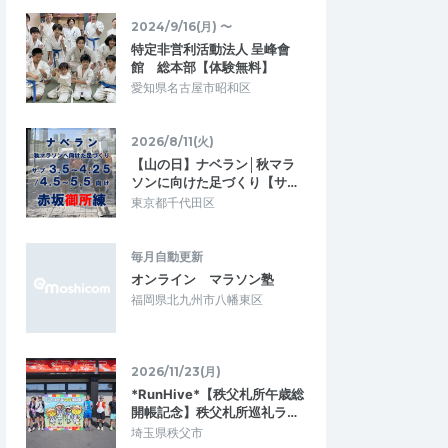
対応してくれま
前傾姿勢 プラス インターバル
2024/9/16(月) 〜
特定非営利活動法人 呈峰會
今まで自己流で練習していましたが、沢山
く、参加者が少人数で
館 総本部【体験無料】
の学びがありました、ランニング中もコー
ン初心者の私にも十分
チが気さくに話しかけてくれてランニン…
愛知県名古屋市昭和区
練習を行なっていた…
級者向け定例イベン
学べる通えるマラソン練習会月4回 千葉
2026/8/11(火)
市稲毛海浜公園 前傾＋インターバル走
【山の日】ナベラン│秋マラ
2026/6/28
2026/5/16
ソンに向けた足づくり【サ…
東京都千代田区
毎月自動更新
オンライン マラソン塾
福岡県北九州市八幡東区
2026/11/23(月)
*RunHive*【秩父札所午歳総
開帳記念】秩父札所巡礼ラ…
埼玉県秩父市