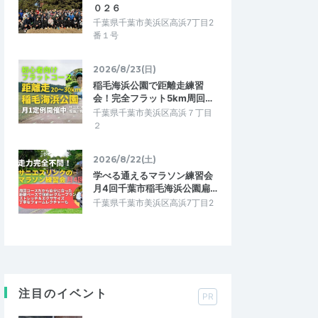
０２６
千葉県千葉市美浜区高浜7丁目2
番１号
2026/8/23(日)
稲毛海浜公園で距離走練習
会！完全フラット5km周回…
千葉県千葉市美浜区高浜７丁目
２
2026/8/22(土)
学べる通えるマラソン練習会
月4回千葉市稲毛海浜公園扁…
千葉県千葉市美浜区高浜7丁目2
注目のイベント
PR