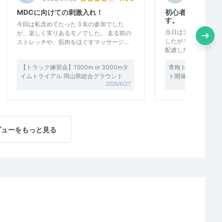
MDCに向けての刺激入れ！
初心者にも丁寧に
す。
今回は私含めてたった３名の参加でした
当日は天候がよくな
が、楽しく実りあるモノでした。 走る前の
したがその分トレラ
ストレッチや、筋肉をほぐすマッサージ…
配慮したペースでの
【トラック練習会】1500m or 3000mタ
青梅トレイル初・中
イムトライアル 岡山県総合グラウンド
ト開催中！
2026/6/27
ビューをもっと見る