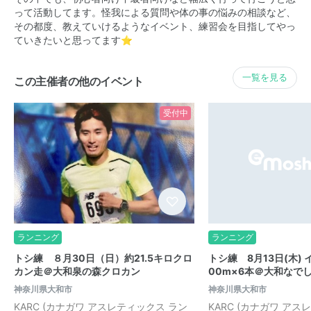
って活動してます。怪我による質問や体の事の悩みの相談など、
その都度、教えていけるようなイベント、練習会を目指してやっ
ていきたいと思ってます⭐️
一覧を見る
この主催者の他のイベント
受付中
ランニング
ランニング
トシ練 ８月30日（日）約21.5キロクロ
トシ練 8月13日(木)
カン走＠大和泉の森クロカン
00m×6本＠大和なで
神奈川県大和市
神奈川県大和市
KARC (カナガワ アスレティックス ラン
KARC (カナガワ アス