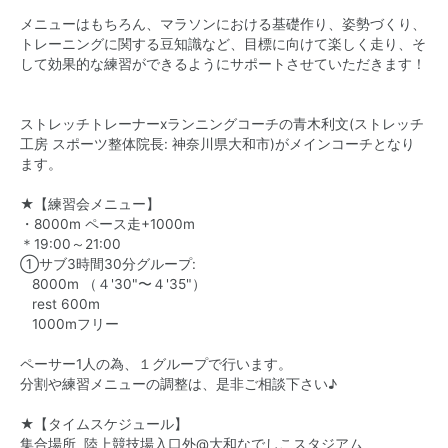
メニューはもちろん、マラソンにおける基礎作り、姿勢づくり、
トレーニングに関する豆知識など、目標に向けて楽しく走り、そ
して効果的な練習ができるようにサポートさせていただきます！
ストレッチトレーナーxランニングコーチの青木利文(ストレッチ
工房 スポーツ整体院長: 神奈川県大和市)がメインコーチとなり
ます。
★【練習会メニュー】
・8000m ペース走+1000m
＊19:00～21:00
①サブ3時間30分グループ:
8000m （４'30"〜４'35"）
rest 600m
1000mフリー
ペーサー1人の為、１グループで行います。
分割や練習メニューの調整は、是非ご相談下さい♪
★【タイムスケジュール】
集合場所 陸上競技場入口外@大和なでしこスタジアム