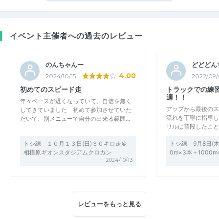
イベント主催者への過去のレビュー
のんちゃんー
どどどん
4.00
2024/10/15
2022/09/
初めてのスピード走
トラックでの練
適！！
年々ペースが遅くなっていて、自信を無く
アップから最後のス
してきていました 初めて参加させていた
流れを丁寧に指導し
だいて、別メニューで自分の出来る範囲…
リルは普段したこと
トシ練 １０月１３日(日)３０キロ走＠
トシ練 9月8日(木
相模原ギオンスタジアムクロカン
0m×3本＋100
2024/10/13
レビューをもっと見る