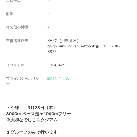
当日申込
可
計測
-
その他の特徴
-
主催者連絡先
KARC（担当:青木）
go.go.punk.rock@i.softbank.jp、090-7907-
3877
イベントID
E0146472
プライバシーポリシ
詳細はこちら
ー
トシ練 3月28日（木）
8000m ペース走 + 1000mフリー
＠大和なでしこスタジアム
１グループのみで行います。