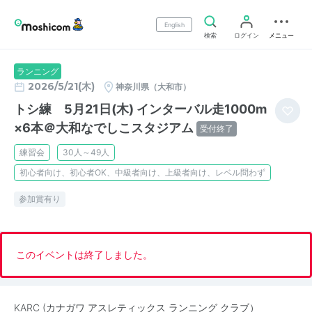
English
検索
ログイン
メニュー
ランニング
2026/5/21(木)
神奈川県（大和市）
トシ練 5月21日(木) インターバル走1000m
×6本＠大和なでしこスタジアム
受付終了
練習会
30人～49人
初心者向け、初心者OK、中級者向け、上級者向け、レベル問わず
参加賞有り
このイベントは終了しました。
KARC (カナガワ アスレティックス ランニング クラブ）