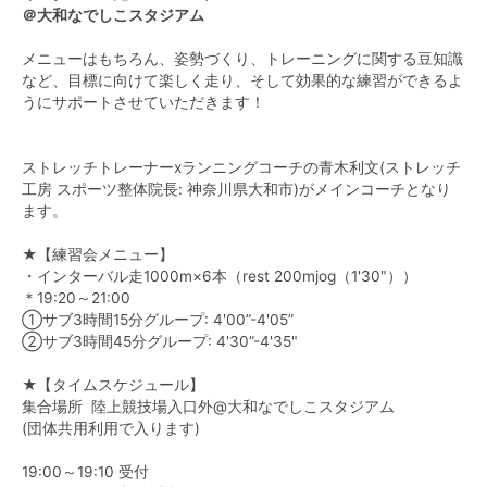
＠大和なでしこスタジアム
メニューはもちろん、姿勢づくり、トレーニングに関する豆知識
など、目標に向けて楽しく走り、そして効果的な練習ができるよ
うにサポートさせていただきます！
ストレッチトレーナーxランニングコーチの青木利文(ストレッチ
工房 スポーツ整体院長: 神奈川県大和市)がメインコーチとなり
ます。
★【練習会メニュー】
・インターバル走1000m×6本（rest 200mjog（1'30"））
＊19:20～21:00
①サブ3時間15分グループ: 4'00”-4'05”
②サブ3時間45分グループ: 4'30”-4'35"
★【タイムスケジュール】
集合場所 陸上競技場入口外@大和なでしこスタジアム
(団体共用利用で入ります)
19:00～19:10 受付