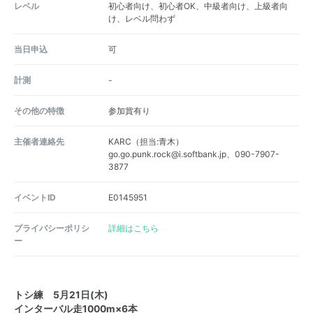
レベル
初心者向け、初心者OK、中級者向け、上級者向
け、レベル問わず
当日申込
可
計測
-
その他の特徴
参加賞有り
主催者連絡先
KARC（担当:青木）
go.go.punk.rock@i.softbank.jp、090-7907-
3877
イベントID
E0145951
プライバシーポリシ
詳細はこちら
ー
トシ練 5月21日(木)
インターバル走1000m×6本