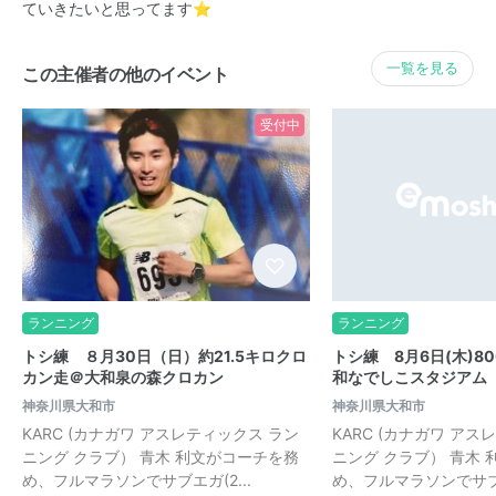
ていきたいと思ってます⭐️
一覧を見る
この主催者の他のイベント
受付中
ランニング
ランニング
トシ練 ８月30日（日）約21.5キロクロ
トシ練 8月6日(木)8
カン走＠大和泉の森クロカン
和なでしこスタジアム
神奈川県大和市
神奈川県大和市
KARC (カナガワ アスレティックス ラン
KARC (カナガワ アス
ニング クラブ） 青木 利文がコーチを務
ニング クラブ） 青木
め、フルマラソンでサブエガ(2...
め、フルマラソンでサブエ