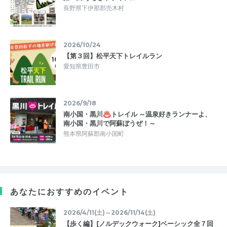
長野県下伊那郡売木村
2026/10/24
【第３回】松平天下トレイルラン
愛知県豊田市
2026/9/18
南小国・黒川♨トレイル ～温泉好きランナーよ、
南小国・黒川で阿蘇ぼうぜ！～
熊本県阿蘇郡南小国町
あなたにおすすめのイベント
2026/4/11(土)～2026/11/14(土)
【歩く編】[ノルデックウォーク]ベーシック全７回