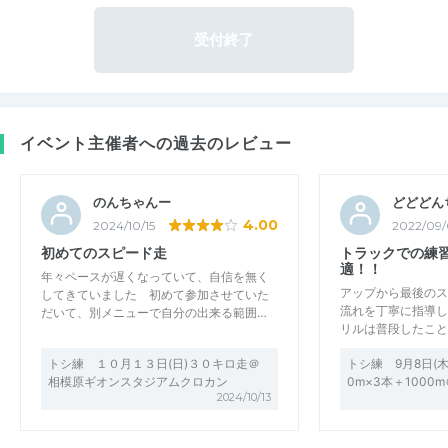
受付終了
イベント主催者への過去のレビュー
のんちゃんー
どどどん
4.00
2024/10/15
2022/09/
初めてのスピード走
トラックでの練
適！！
年々ペースが遅くなっていて、自信を無く
アップから最後のス
してきていました 初めて参加させていた
流れを丁寧に指導し
だいて、別メニューで自分の出来る範囲…
リルは普段したこと
トシ練 １０月１３日(日)３０キロ走＠
トシ練 9月8日(木
相模原ギオンスタジアムクロカン
0m×3本＋100
2024/10/13