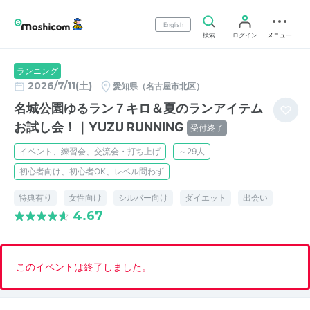
English
検索
ログイン
メニュー
ランニング
2026/7/11(土)
愛知県（名古屋市北区）
名城公園ゆるラン７キロ＆夏のランアイテム
お試し会！｜YUZU RUNNING
受付終了
イベント、練習会、交流会・打ち上げ
～29人
初心者向け、初心者OK、レベル問わず
特典有り
女性向け
シルバー向け
ダイエット
出会い
4.67
このイベントは終了しました。