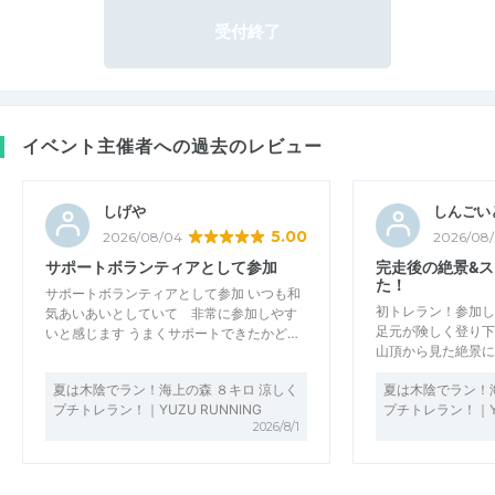
受付終了
イベント主催者への過去のレビュー
しげや
しんごい
5.00
2026/08/04
2026/08
サポートボランティアとして参加
完走後の絶景&
た！
サポートボランティアとして参加 いつも和
初トレラン！参加し
気あいあいとしていて 非常に参加しやす
足元が険しく登り下
いと感じます うまくサポートできたかど…
山頂から見た絶景に
夏は木陰でラン！海上の森 ８キロ 涼しく
夏は木陰でラン！海
プチトレラン！｜YUZU RUNNING
プチトレラン！｜YU
2026/8/1