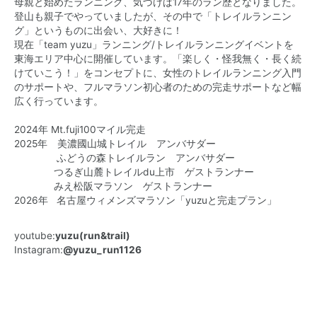
母親と始めたランニング、気づけば17年のラン歴となりました。
登山も親子でやっていましたが、その中で「トレイルランニン
グ」というものに出会い、大好きに！
現在「team yuzu」ランニング/トレイルランニングイベントを
東海エリア中心に開催しています。「楽しく・怪我無く・長く続
けていこう！」をコンセプトに、女性のトレイルランニング入門
のサポートや、フルマラソン初心者のための完走サポートなど幅
広く行っています。
2024年 Mt.fuji100マイル完走
2025年 美濃國山城トレイル アンバサダー
ふどうの森トレイルラン アンバサダー
つるぎ山麓トレイルdu上市 ゲストランナー
みえ松阪マラソン ゲストランナー
2026年 名古屋ウィメンズマラソン「yuzuと完走プラン」
youtube:
yuzu(run&trail)
Instagram:
@yuzu_run1126