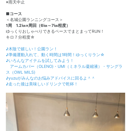
※雨天中止
■コース
＜名城公園ランニングコース＞
1周 1.2㎞×周回（6㎞～7㎞程度）
ゆっくりおしゃべりできるペースでまとまってRUN！
キロ７分程度☆
♪木陰で嬉しい！公園ラン！
♪準備運動入れて、動く時間は1時間！ゆっくりラン☆
♪いろんなアイテムを試してみよう！
アームカバー（OLENO)・UMI（ミネラル凝縮液）・サングラ
ス（OWL MILS)
♪yuzuがみんなのお悩みアドバイスに回るよ＾＾
♪走った後は美味しいドリンクで乾杯！