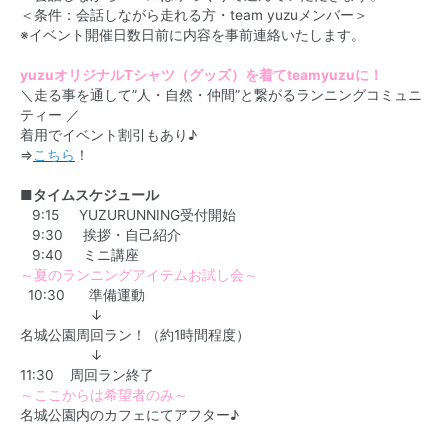
＜条件：会話しながら走れる方・team yuzuメンバー＞
※イベント開催日数日前に内容を事前連絡いたします。
yuzuオリジナルTシャツ（グッズ）を着てteamyuzuに！
＼走る事を通して”人・自然・仲間”と繋がるランニングコミュニ
ティー ／
着用でイベント割引もあり♪
⇒
こちら
！
■タイムスケジュール
9:15 YUZURUNNING受付開始
9:30 挨拶・自己紹介
9:40 ミニ講座
～夏のランニングアイテムお試し会～
10:30 準備運動
↓
名城公園周回ラン！（約1時間程度）
↓
11:30 周回ラン終了
～ここからは希望者のみ～
名城公園内のカフェにてアフター♪