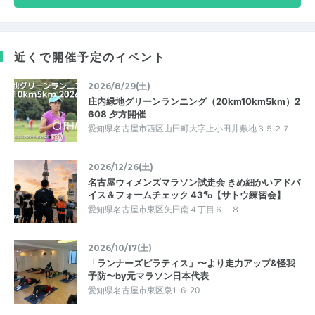
近くで開催予定のイベント
2026/8/29(土)
庄内緑地グリーンランニング（20km10km5km）2
608 夕方開催
愛知県名古屋市西区山田町大字上小田井敷地３５２７
2026/12/26(土)
名古屋ウィメンズマラソン試走会 きめ細かいアドバ
イス＆フォームチェック 43㌔【サトウ練習会】
愛知県名古屋市東区矢田南４丁目６－８
2026/10/17(土)
「ランナーズピラティス」〜より走力アップ&怪我
予防〜by元マラソン日本代表
愛知県名古屋市東区泉1-6-20