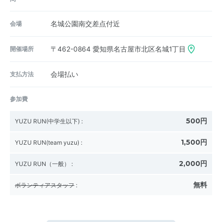
会場
名城公園南交差点付近
開催場所
〒462-0864
愛知県名古屋市北区名城1丁目
支払方法
会場払い
参加費
500円
YUZU RUN(中学生以下)
:
1,500円
YUZU RUN(team yuzu)
:
2,000円
YUZU RUN（一般）
:
無料
ボランティアスタッフ
: