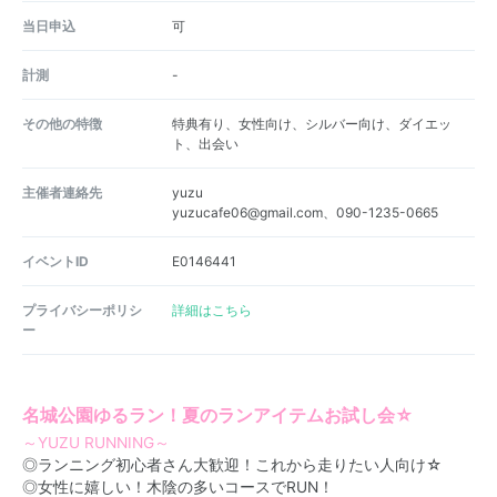
当日申込
可
計測
-
その他の特徴
特典有り、女性向け、シルバー向け、ダイエッ
ト、出会い
主催者連絡先
yuzu
yuzucafe06@gmail.com、090-1235-0665
イベントID
E0146441
プライバシーポリシ
詳細はこちら
ー
名城公園ゆるラン！夏のランアイテムお試し会☆
～YUZU RUNNING～
◎ランニング初心者さん大歓迎！これから走りたい人向け☆
◎女性に嬉しい！木陰の多いコースでRUN！