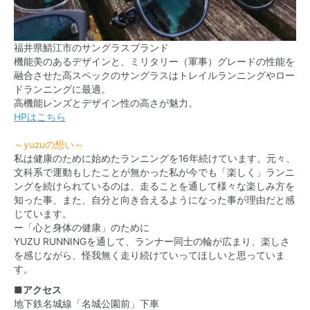
福井県鯖江市のサングラスブランド
機能美のあるデザインと、ミリタリー（軍事）グレードの性能を
融合させた高スペックのサングラスはトレイルランニングやロー
ドランニングに最適。
高機能レンズとデザイン性の高さが魅力。
HPはこちら
～yuzuの想い～
私は健康のために始めたランニングを16年続けています。元々、
文科系で運動もしたことが無かった私が今でも「楽しく」ランニ
ングを続けられているのは、走ることを通して様々な楽しみ方を
知った事、また、自分と向き合えるようになった事が理由だと感
じています。
ー「心と身体の健康」のために
YUZU RUNNINGを通して、ランナー同士の輪が広まり、楽しさ
を感じながら、怪我無く走り続けていってほしいと思っていま
す。
■アクセス
地下鉄名城線「名城公園前」下車