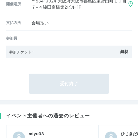
〒534-0024
大阪府大阪市都島区東野田町１丁目
開催場所
７−４脇田京橋第2ビル 1F
支払方法
会場払い
参加費
無料
参加チケット
:
受付終了
イベント主催者への過去のレビュー
miyu03
ひじきだ