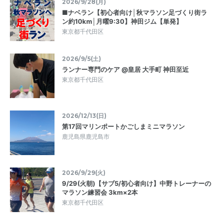
2026/9/28(月)
■ナベラン【初心者向け│秋マラソン足づくり街ラ
ン約10km│月曜9:30】神田ジム【単発】
東京都千代田区
2026/9/5(土)
ランナー専門のケア @皇居 大手町 神田至近
東京都千代田区
2026/12/13(日)
第17回マリンポートかごしまミニマラソン
鹿児島県鹿児島市
2026/9/29(火)
9/29(火朝)【サブ5/初心者向け】中野トレーナーの
マラソン練習会 3km×2本
東京都千代田区