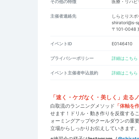
その他の特徴
医療・リハビ
主催者連絡先
しらとりスポ
shiratori@s
〒101-004
イベントID
E0146410
プライバシーポリシー
詳細はこちら
イベント主催者申込規約
詳細はこちら
「速く・ケガなく・美しく」走る
白取流のランニングメソッド
「体軸を
せます！ドリル・動き作りを反復する
ォーミングアップやクールダウンの重
立場からしっかりお伝えしていきます
※練習会の様子は
Instagram（
@shirato