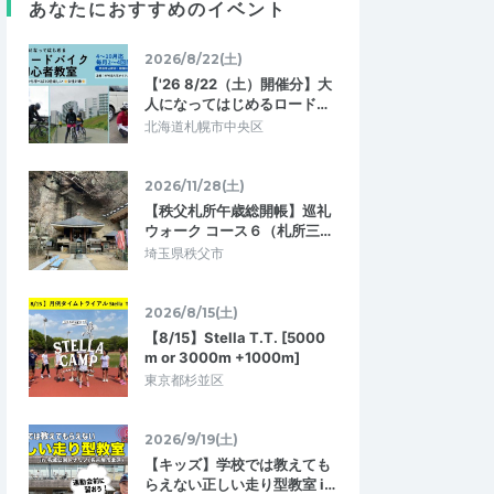
3.67
5.00
4
あなたにおすすめのイベント
2026/07/09
向け
濃厚な、練習会
2026/8/22(土)
27km走る。 走力が
コーチが素晴らしいですタイムピタピタ。
てしまうため そこそこ
参加する方もみんな意識高い方ばかりで、
【'26 8/22（土）開催分】大
く感じてしまう。
動き作りで始まってメインの練習メニュ…
人になってはじめるロード…
北海道札幌市中央区
0/3:20/3.5/サブ
しらとり練【サブ3/3:10/3:20/3.5】7/7
27km走
(火夜) 6km+3km+1km
2026/7/12
2026/7/7
2026/11/28(土)
【秩父札所午歳総開帳】巡礼
ウォーク コース６（札所三…
埼玉県秩父市
2026/8/15(土)
【8/15】Stella T.T. [5000
m or 3000m +1000m]
東京都杉並区
2026/9/19(土)
【キッズ】学校では教えても
らえない正しい走り型教室 i…