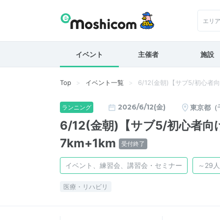
エリ
イベント
主催者
施設
Top
イベント一覧
6/12(金朝)【サブ5/初心
2026/6/12(金)
東京都（
ランニング
6/12(金朝)【サブ5/初心
7km+1km
受付終了
イベント、練習会、講習会・セミナー
～29人
医療・リハビリ