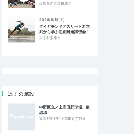
愛知県名古屋市北区
2026/8/15(土)
ダイヤモンドアスリート岩本
武から学ぶ短距離走講習会！
東京都多摩市
近くの施設
中野区立／上高田野球場、庭
球場
東京都中野区上高田５丁目６