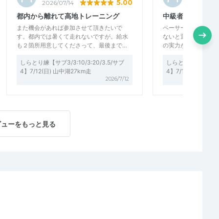
5.00
2026/07/14
2026/07/1
都内から離れて高地トレーニング
中級者から上級者
また機会があれば参加させて頂きたいで
ペーサーについていき
す。都内では暑くて走れないですが。給水
ないと置いて行かれ
も２箇所用意してくださって、最後まで…
の実力がないときつ
しらとり練【サブ3/3:10/3:20/3.5/サブ
しらとり練【サブ3/3:1
4】7/12(日) 山中湖27km走
4】7/12(日) 山中湖
2026/7/12
ビューをもっと見る