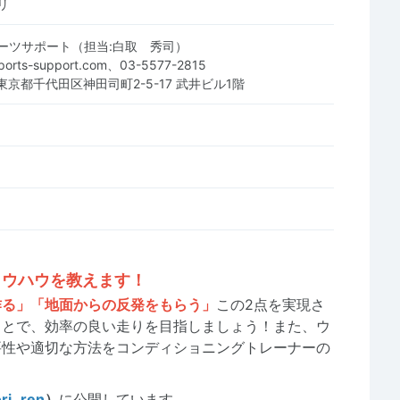
リ
ーツサポート（担当:白取 秀司）
-sports-support.com、03-5577-2815
8 東京都千代田区神田司町2-5-17 武井ビル1階
ノウハウを教えます！
作る」
「地面からの反発をもらう
」
この2点を実現さ
ことで、効率の良い走りを目指しましょう！また、ウ
要性や適切な方法をコンディショニングトレーナーの
。
ri_ren
）
に公開しています