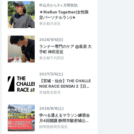
申込月から3ヶ月間有効
★RieRun Together(女性限
定パーソナルラン)★
東京都渋谷区
2026/9/6(日)
ランナー専門のケア @皇居 大
手町 神田至近
東京都千代田区
2027/3/6(土)
【宮城・仙台】THE CHALLE
NGE RACE SENDAI 2【日…
宮城県名取市
2026/8/8(土)
学べる通えるマラソン練習会
月4回開講 静岡市駿府城公…
静岡県静岡市葵区