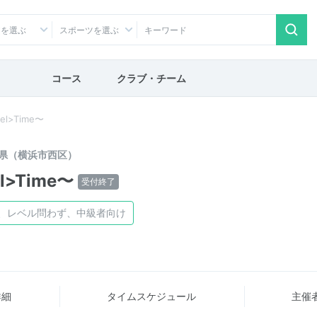
アを選ぶ
スポーツを選ぶ
コース
クラブ・チーム
eel>Time〜
県（横浜市西区）
el>Time〜
受付終了
K、レベル問わず、中級者向け
詳細
タイム
スケジュール
主催