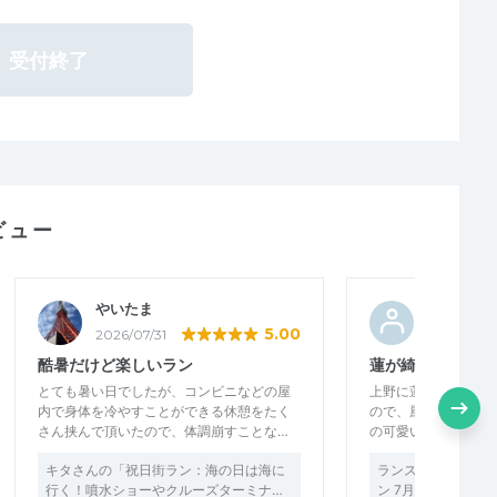
受付終了
ビュー
やいたま
せんる
5.00
2026/07/31
2026/07/3
酷暑だけど楽しいラン
蓮が綺麗でした
とても暑い日でしたが、コンビニなどの屋
上野に蓮が咲いてい
内で身体を冷やすことができる休憩をたく
ので、風鈴の涼しい
さん挟んで頂いたので、体調崩すことな…
の可愛い蓮が見れて
キタさんの「祝日街ラン：海の日は海に
ランステ®公認：きゃ
行く！噴水ショーやクルーズターミナ…
ン 7月「夏期のご褒