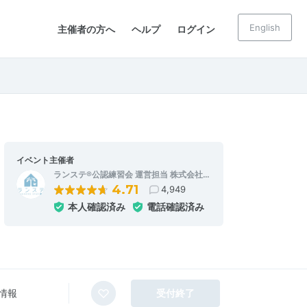
English
主催者の方へ
ヘルプ
ログイン
イベント主催者
ランステ®公認練習会 運営担当 株式会社…
4.71
4,949
本人確認済み
電話確認済み
情報
受付終了