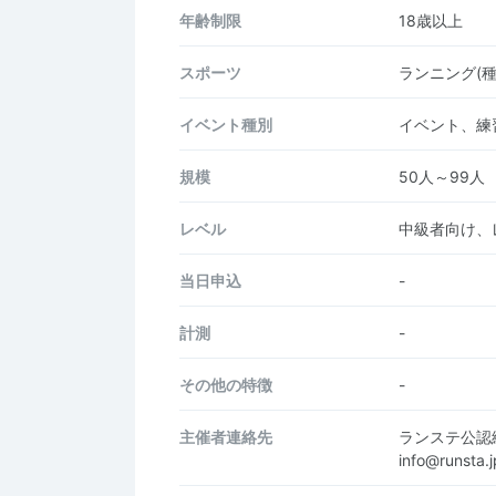
年齢制限
18歳以上
スポーツ
ランニング(
イベント種別
イベント、練
規模
50人～99人
レベル
中級者向け、
当日申込
-
計測
-
その他の特徴
-
主催者連絡先
ランステ公認
info@runsta