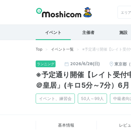
エリ
イベント
主催者
施設
Top
イベント一覧
※予定通り開催【レイト受付
2026/6/28(日)
東京都（
ランニング
※予定通り開催【レイト受付
＠皇居」(キロ5分～7分）6月
イベント、練習会
50人～99人
中級者向
基本情報
レビ