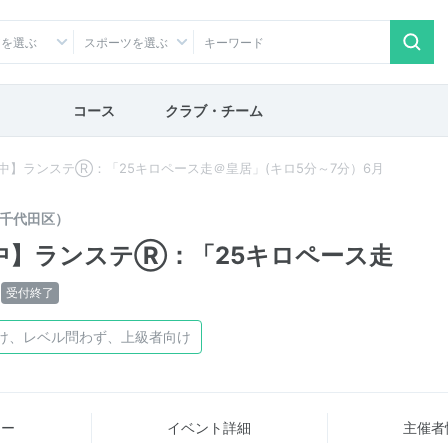
アを選ぶ
スポーツを選ぶ
コース
クラブ・チーム
中】ランステⓇ：「25キロペース走＠皇居」(キロ5分～7分）6月
千代田区）
中】ランステⓇ：「25キロペース走
受付終了
け、レベル問わず、上級者向け
ュー
イベント詳細
主催者