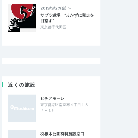
2026/7/19
2026/7/19
2019/9/27(金) 〜
サブ５道場 “歩かずに完走を
目指す”
東京都千代田区
近くの施設
ビチアモーレ
東京都港区南麻布４丁目１３－
７－１Ｆ
羽根木公園有料施設窓口