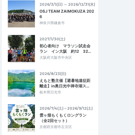
2026/3/1(日) ～ 2026/12/31(木)
OSJ TEAM ZAIMOKUZA 202
6
神奈川県鎌倉市
2027/1/30(土)
初心者向け マラソン試走会
ラン イン大阪 約12 32…
大阪府大阪市中央区
2026/8/23(日)
えもと塾主催【避暑地遠征距
クンクンくん
離走】in奥日光中禅寺湖ス…
5.00
4.67
0
2026/07/21
栃木県日光市
炎天下だからこそ、みんなでRun
ることを知らなかった
またまた離脱してしまってすいません。一
2026/7/4(土)～2026/9/12(土)
音の鳴る中、ピンク色
人街ラン&ウォークで帰りました。そのつも
雲ヶ畑もくもくロングラン
嬉しかったです。素…
りで離脱してるので、余力を残していま…
（全2回セット）
京都府京都市左京区
んべるのEnjoy街ラ
ランステ®公認：きゃんべるのEnjoy街ラ
美 蓮ラン」17キロ…
ン 7月「夏期のご褒美 蓮ラン」17キロ…