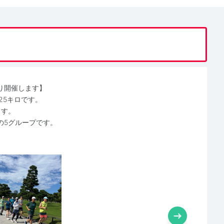
り開催します】
25キロです。
ます。
の5グループです。