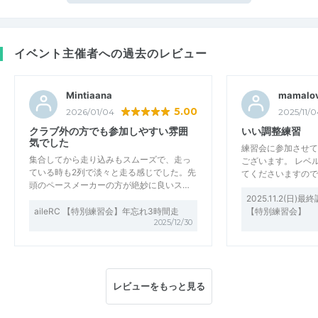
イベント主催者への過去のレビュー
Mintiaana
mamalo
5.00
2026/01/04
2025/11/0
クラブ外の方でも参加しやすい雰囲
いい調整練習
気でした
練習会に参加させて
集合してから走り込みもスムーズで、走っ
ございます。 レベ
ている時も2列で淡々と走る感じでした。先
てくださいますので
頭のペースメーカーの方が絶妙に良いス…
2025.11.2(日)
aileRC 【特別練習会】年忘れ3時間走
【特別練習会】
2025/12/30
レビューをもっと見る