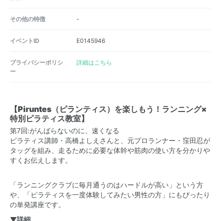
その他の特徴
-
イベントID
E0145946
プライバシーポリシ
詳細はこちら
ー
【Piruntes（ピランティス）を楽しもう！ランニング×
特別ピラティス教室】
第7回:がんばらないのに、速くなる
ピラティス講師・高橋よしえさんと、元プロランナー・窪田忍が
タッグを組み、走るために必要な体幹や筋肉の使い方を分かりや
すくお伝えします。
「ランニングクラブに毎月通うのはハードルが高い」という方
や、「ピラティスを一度体験してみたい男性の方」にもぴったり
の単発講座です。
▼詳細