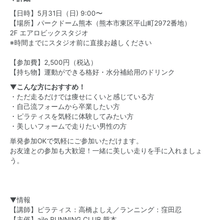
【日時】5月31日（日) 9:00〜
【場所】パークドーム熊本（熊本市東区平山町2972番地）
2F エアロビックスタジオ
※時間までにスタジオ前に直接お越しください
【参加費】2,500円（税込）
【持ち物】運動ができる格好・水分補給用のドリンク
▼こんな方におすすめ！
・ただ走るだけでは痩せにくいと感じている方
・自己流フォームから卒業したい方
・ピラティスを気軽に体験してみたい方
・美しいフォームで走りたい男性の方
単発参加OKで気軽にご参加いただけます。
お友達との参加も大歓迎！一緒に美しい走りを手に入れましょ
う。
▼情報
【講師】ピラティス：高橋よしえ／ランニング：窪田忍
【主催】aile RUNNING CLUB 熊本