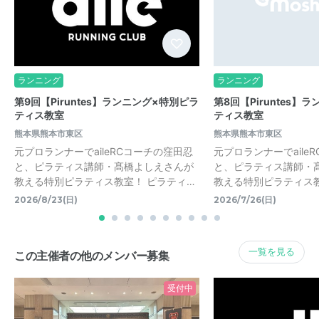
ランニング
ランニング
第9回【Piruntes】ランニング×特別ピラ
第8回【Piruntes】
ティス教室
ティス教室
熊本県熊本市東区
熊本県熊本市東区
元プロランナーでaileRCコーチの窪田忍
元プロランナーでaile
と、ピラティス講師・髙橋よしえさんが
と、ピラティス講師・
教える特別ピラティス教室！ ピラティ…
教える特別ピラティス教
2026/8/23(日)
2026/7/26(日)
一覧を見る
この主催者の他のメンバー募集
受付中