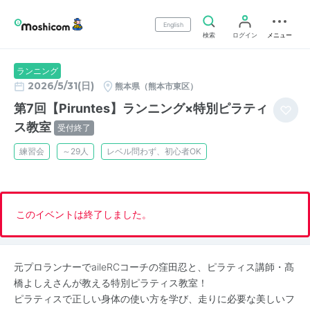
English
検索
ログイン
メニュー
ランニング
2026/5/31(日)
熊本県（熊本市東区）
第7回【Piruntes】ランニング×特別ピラティ
ス教室
受付終了
練習会
～29人
レベル問わず、初心者OK
このイベントは終了しました。
元プロランナーでaileRCコーチの窪田忍と、ピラティス講師・髙
橋よしえさんが教える特別ピラティス教室！
ピラティスで正しい身体の使い方を学び、走りに必要な美しいフ