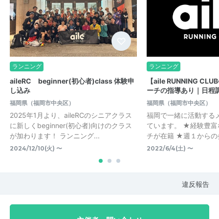
ランニング
ランニング
aileRC beginner(初心者)class 体験申
【aile RUNNING 
し込み
ーチの指導あり｜日程調
福岡県（福岡市中央区）
福岡県（福岡市中央区）
2025年1月より、aileRCのシニアクラス
福岡で一緒に活動する
に新しくbeginner(初心者)向けのクラス
ています。 ★経験豊
が加わります！ ランニング...
チが在籍 ★週１からの
2024/12/10(火) 〜
2022/6/4(土) 〜
違反報告