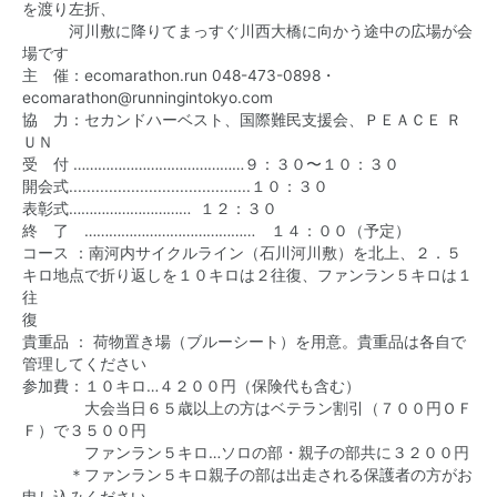
を渡り左折、
河川敷に降りてまっすぐ川西大橋に向かう途中の広場が会
場です
主 催：ecomarathon.run 048-473-0898・
ecomarathon@runningintokyo.com
協 力：セカンドハーベスト、国際難民支援会、ＰＥＡＣＥ Ｒ
ＵＮ
受 付 ……………………………………９：３０〜１０：３０
開会式.........................................１０：３０
表彰式………………………… １２：３０
終 了 …………………………………… １４：００（予定）
コース ：南河内サイクルライン（石川河川敷）を北上、２．５
キロ地点で折り返しを１０キロは２往復、ファンラン５キロは１
往
貴重品 ： 荷物置き場（ブルーシート）を用意。貴重品は各自で
管理してください
参加費：１０キロ…４２００円（保険代も含む）‪
大会当日６５歳以上の方はベテラン割引（７００円ＯＦ
Ｆ）で３５００円
ファンラン５キロ…ソロの部・親子の部共に３２００円
＊ファンラン５キロ親子の部は出走される保護者の方がお