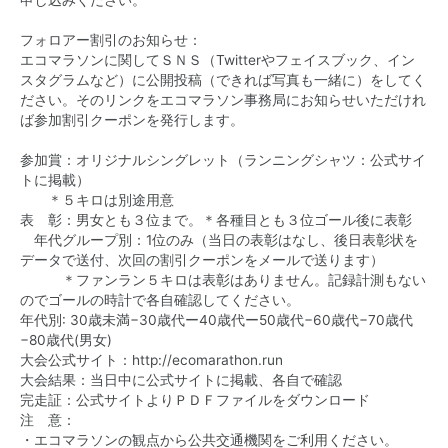
申し込みください。
フォロアー割引のお知らせ：
エコマラソンに関してＳＮＳ（Twitterやフェイスブック、イン
スタグラムなど）に公開投稿（できれば写真も一緒に）をしてく
ださい。そのリンクをエコマラソン事務局にお知らせいただけれ
ば参加割引クーポンを発行します。
参加賞：オリジナルシングレット（ランニングシャツ：公式サイ
トに掲載）
＊５キロは別途用意
表 彰：男女とも‪３‬位まで。＊各種目とも３位ゴール後に表彰
年代グループ別：1位のみ（当日の表彰はなし、後日表彰状を
データで送付、次回の割引クーポンをメールで送ります）
＊ファンラン５キロは表彰はありません。記録計測もない
のでゴールの時計で各自確認してください。
−80歳代(男女)
‪大会公式サイト：
大会結果：当日中に公式サイトに掲載、各自で確認
完走証：公式サイトよりＰＤＦファイルをダウンロード
注 意：
・エコマラソンの観点から公共交通機関をご利用ください。