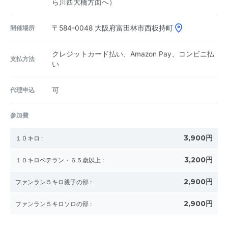
ら川西大橋方面へ）
開催場所
〒584-0048
大阪府富田林市西板持町
クレジットカード払い、Amazon Pay、コンビニ払
支払方法
い
代理申込
可
参加費
3,900円
１０キロ
:
3,200円
１０キロベテラン・６５歳以上
:
2,900円
ファンラン５キロ親子の部
:
2,900円
ファンラン５キロソロの部
: