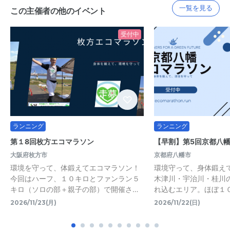
一覧を見る
この主催者の他のイベント
受付中
ランニング
ランニング
第１8回枚方エコマラソン
【早割】第5回京都八
大阪府枚方市
京都府八幡市
環境を守って、体鍛えてエコマラソン！
環境守って、身体鍛え
今回はハーフ、１０キロとファンラン５
木津川・宇治川・桂川
キロ（ソロの部＋親子の部）で開催さ…
れ込むエリア。ほぼ１
2026/11/23(月)
2026/11/22(日)