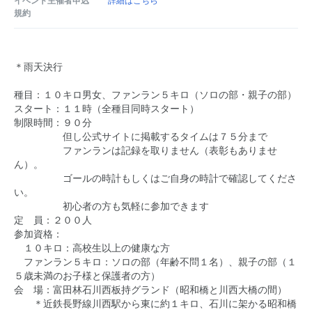
イベント主催者申込
詳細はこちら
規約
＊雨天決行
種目：１０キロ男女、ファンラン５キロ（ソロの部・親子の部）
スタート：１１時（全種目同時スタート）
制限時間：９０分
但し公式サイトに掲載するタイムは７５分まで
ファンランは記録を取りません（表彰もありませ
ん）。
ゴールの時計もしくはご自身の時計で確認してくださ
い。
初心者の方も気軽に参加できます
定 員：２００人
参加資格：
１０キロ：高校生以上の健康な方
ファンラン５キロ：ソロの部（年齢不問１名）、親子の部（１
５歳未満のお子様と保護者の方）
会 場：富田林石川西板持グランド（昭和橋と川西大橋の間）
＊近鉄長野線川西駅から東に約１キロ、石川に架かる昭和橋