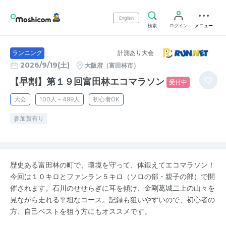
English
検索
ログイン
メニュー
計測あり大会
ランニング
2026/9/19(土)
大阪府（富田林市）
【早割】第１９回富田林エコマラソン
受付中
大会
100人～499人
初心者OK
参加賞有り
歴史ある富田林の町で、環境を守って、体鍛えてエコマラソン！
今回は１０キロとファンラン５キロ（ソロの部・親子の部）で開
催されます。石川のせせらぎに耳を傾け、金剛葛城二上の山々を
見ながら走れる平坦なコース。記録も狙いやすいので、初心者の
方、自己ベストを狙う方にもオススメです。