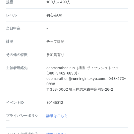
規模
100人～499人
レベル
初心者OK
当日申込
-
計測
チップ計測
その他の特徴
参加賞有り
主催者連絡先
ecomarathon.run（担当:ヴィッツシュトック
(080-3462-6833)）
ecomarathon@runningintokyo.com、048-473-
0898
〒353-0002 埼玉県志木市中宗岡5-26-2
イベントID
E0145812
プライバシーポリシ
詳細はこちら
ー