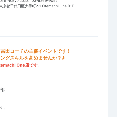
ebirth-tokyo.co.jp、03-6269-9097
 東京都千代田区大手町2‐1 Otemachi One B1F
、冨田コーチの主催イベントです！
ングスキルを高めませんか？♪
achi One店です。
技部
り。