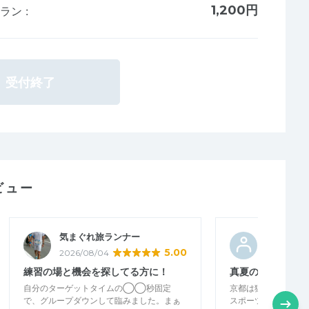
1,200円
nラン
:
受付終了
ビュー
気まぐれ旅ランナー
ヨシキッ
5.00
2026/08/04
2026/07/3
練習の場と機会を探してる方に！
真夏のLSD
自分のターゲットタイムの◯◯秒固定
京都は猛暑日でした
で、グループダウンして臨みました。まぁ
スポーツドリンク（