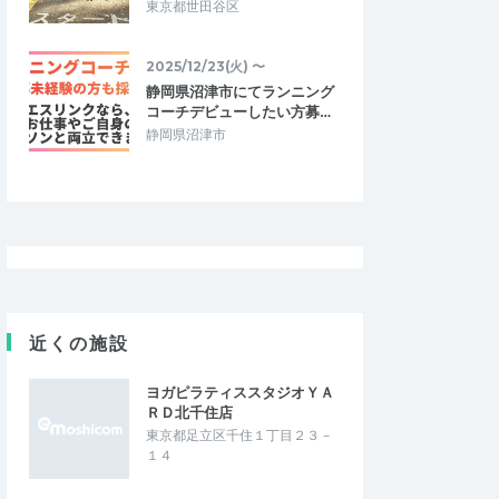
東京都世田谷区
2025/12/23(火) 〜
静岡県沼津市にてランニング
コーチデビューしたい方募…
静岡県沼津市
近くの施設
ヨガピラティススタジオＹＡ
ＲＤ北千住店
東京都足立区千住１丁目２３－
１４