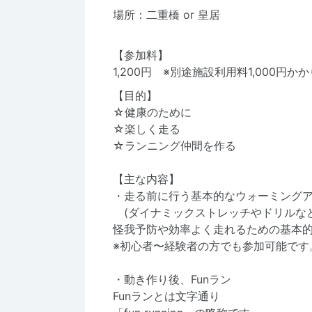
場所：二重橋 or 皇居
【参加料】
1,200円 ※別途施設利用料1,000円か
【目的】
☆健康のために
☆楽しく走る
☆ランニング仲間を作る
【主な内容】
・走る前に行う基本的なウォーミングア
(ダイナミックストレッチやドリルなど
怪我予防や効率よく走れるための基本
※初心者〜経験者の方でも参加可能です
・動き作り後、Funラン
Funランとは文字通り