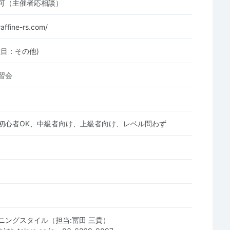
可（主催者応相談）
affine-rs.com/
種目：その他)
習会
初心者OK、中級者向け、上級者向け、レベル問わず
ニングスタイル（担当:冨田 三貴）