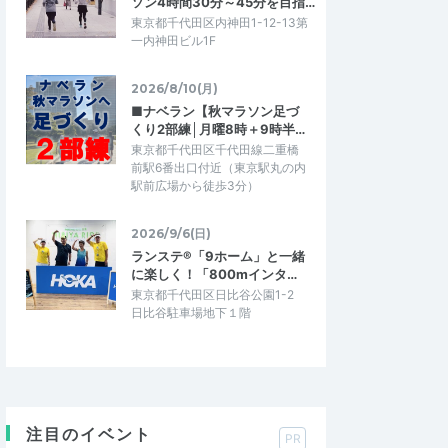
ソン4時間30分～45分を目指…
東京都千代田区内神田1-12-13第
一内神田ビル1F
2026/8/10(月)
■ナベラン【秋マラソン足づ
くり2部練│月曜8時＋9時半…
東京都千代田区千代田線二重橋
前駅6番出口付近（東京駅丸の内
駅前広場から徒歩3分）
2026/9/6(日)
ランステ®「9ホーム」と一緒
に楽しく！「800mインタ…
東京都千代田区日比谷公園1-2
日比谷駐車場地下１階
注目のイベント
PR