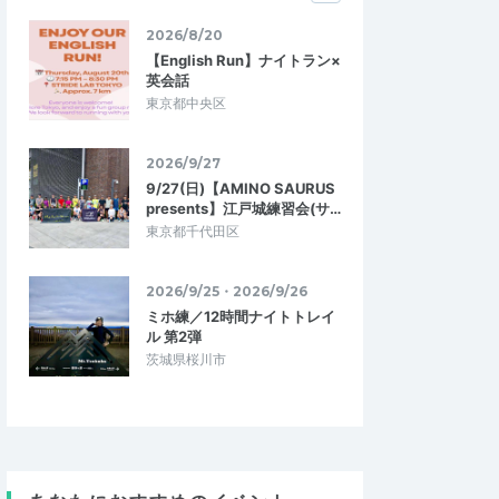
2026/8/20
【English Run】ナイトラン×
英会話
東京都中央区
2026/9/27
9/27(日)【AMINO SAURUS
presents】江戸城練習会(サ…
東京都千代田区
2026/9/25・2026/9/26
ミホ練／12時間ナイトトレイ
ル 第2弾
茨城県桜川市
クス
sho_785huez
5.00
5.00
0
2026/07/30
みんなで楽しく観光ラン！
が、紙コップ・冷たい
暑い中での開催でしたが、サポート体制も
おかわり可）・氷を休
しっかりしおり安心して参加することがで