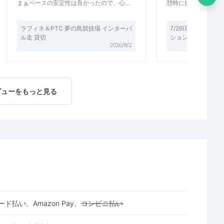
まぁペースの安定性は良かったので、心…
憩時に提供していた
ラフィネ＆PTC 夢の島競技場 インターバ
7/26(日)7:30～
ル走 貸切
ションin京都
2026/8/2
ビューをもっと見る
ド払い、Amazon Pay、
コンビニ払い