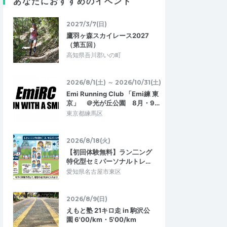
あなたにおすすめのイベント
だき、熱中症対策も…
きました。京都の名所を見ながらマラニ…
2027/3/7(日)
☆一休×PTC☆ランセッ
7/26(日)7:30～☆一休×PTC☆ランセッ
鷹羽ヶ森スカイレース2027
ションin京都
（第五回）
2026/7/26
2026/7/26
高知県吾川郡いの町
2026/8/1(土) ～ 2026/10/31(土)
Emi Running Club 「Emi練 東
京」 ＠光が丘公園 8月・9…
東京都練馬区
2026/8/18(火)
【初回体験無料】ラン二ング
特化型セミパーソナルトレ…
愛知県名古屋市東区
2026/8/9(日)
えもと塾 21キロ走 in 駒沢公
園 6'00/km・5'00/km