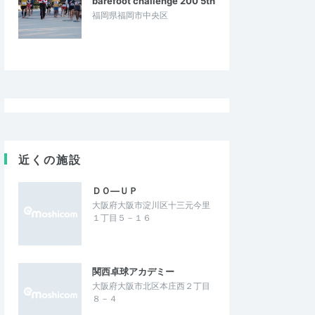
barefoot challenge 200 5th
福岡県福岡市中央区
近くの施設
ＤＯ―ＵＰ
大阪府大阪市淀川区十三元今里
１丁目５－１６
関西卓球アカデミー
大阪府大阪市北区本庄西２丁目
８－４