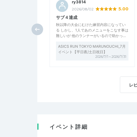
ry3814
5.00
2026/08/02
サブ４達成
秋以降の大会にむけた練習内容になってい
る しかし、1人であのメニューをこなす事は
難しいが 他のランナーがいるので助かっ…
ASICS RUN TOKYO MARUNOUCHI_7月
イベント【平日夜/土日祝日】
2026/7/1～2026/7/31
レ
イベント詳細