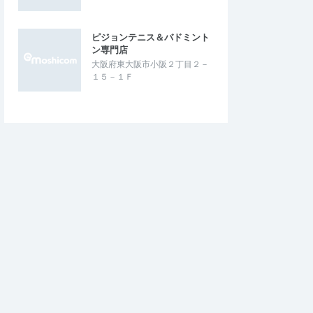
イモタカ
5.00
5.00
4
2026/07/13
ピジョンテニス＆バドミント
ました。
暑い日にいい練習でした
ン専門店
試すことができ、どの
1km×４本の後に８km走でした。サブ３～
大阪府東大阪市小阪２丁目２－
幅が広がり、走った感
3.5クラスで刺激があって、1人ではできな
１５－１Ｆ
とができました。と…
い、追い込むことができた練習でした。…
ABLAST 6 先行試
OneASICS ポイント利用限定イベント
ICS KOBE
6月
2026/7/9
2026/6/21～2026/6/27