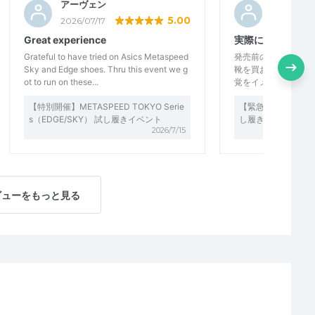
アーヴェン
りんご郎
5.00
2026/07/17
2026/07/1
Great experience
実際に試走ができ
Grateful to have tried on Asics Metaspeed
発売前のシューズを
Sky and Edge shoes. Thru this event we g
靴を買おうか選択の
ot to run on these...
覚をイメージするこ
【特別開催】METASPEED TOKYO Serie
【緊急開催！！】NOV
s（EDGE/SKY） 試し履きイベント
し履きイベント in AS
2026/7/15
ビューをもっと見る