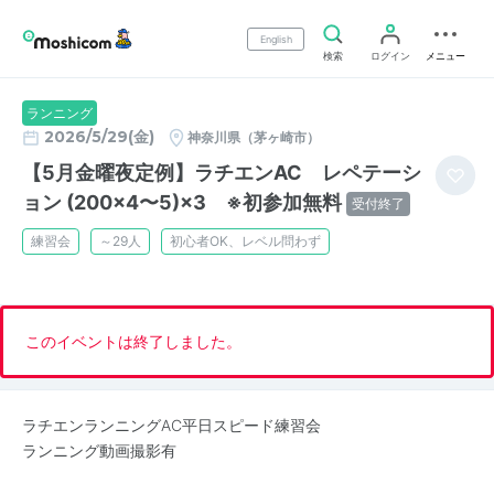
English
検索
ログイン
メニュー
ランニング
2026/5/29(金)
神奈川県（茅ヶ崎市）
【5月金曜夜定例】ラチエンAC レペテーシ
ョン (200×4〜5)×3 ※初参加無料
受付終了
練習会
～29人
初心者OK、レベル問わず
このイベントは終了しました。
ラチエンランニングAC平日スピード練習会
ランニング動画撮影有