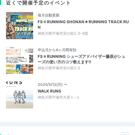
近くで開催予定のイベント
毎月自動更新
FS☆RUNNING SHONAN★RUNNING TRACK RU
N
神奈川県平塚市宮の前2-3-4階
申込月から6ヶ月間有効
FS☆RUNNING シューズアドバイザー藤原がシュ
ーズの使い方のコツ教えます!!
神奈川県平塚市宮の前2-3
2025/5/12(月) 〜
WALK RUNS
神奈川県平塚市大原１−１