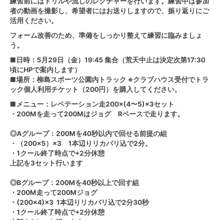
練習前にはドリルや流しのレクチャーを行います。練習中は参加
者の動画を撮影し、希望者にはお送りしますので、振り返りにご
活用ください。
フォーム改善のため、準備をしっかり整えて練習に臨みましょ
う。
■日時：5月29日（金）19:45 集合（荒天中止は決定次第17:30
頃にHPで案内します）
■場所：柳島スポーツ公園内トラック ※クラブハウス受付でトラ
ック個人利用チケット（200円）を購入してください。
■メニュー：レペテーション走200×(4〜5)×3セット
・200Mを走って200Mはジョグ Rペースで走ります。
◎Aグループ：200Mを40秒以内で回せる前提の組
・（200×5）×3 1本辺りリカバリ込で2分。
・1クール終了時点で+2分休憩
上記を3セット行います
◎Bグループ：200Mを40秒以上で回す組
・200M走って200Mジョグ
・(200×4)×3 1本辺りリカバリ込で2分30秒
・1クール終了時点で+2分休憩