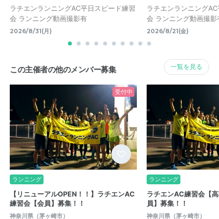
ラチエンランニングAC平日スピード練習
ラチエンランニングA
会 ランニング動画撮影有
会 ランニング動画撮影
2026/8/31(月)
2026/8/21(金)
一覧を見る
この主催者の他のメンバー募集
受付中
ランニング
ランニング
【リニューアルOPEN！！】ラチエンAC
ラチエンAC練習会【高校
練習会【会員】募集！！
員】募集！！
神奈川県（茅ヶ崎市）
神奈川県（茅ヶ崎市）