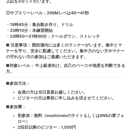
上記を3セット行います。
◎サブスリーレベル：200Mレペは40〜41秒
・19時45分：集合動き作り、ドリル
・20時10分：本練習開始
・20時50〜21時00分：クールダウン、ストレッチ
■ 注意事項： 競技場内には多くのランナーがいます。集中とマ
ナーを守り、安全に配慮してください。集中力のない方やマナー
の守れない方の参加はご遠慮いただきます。
■対象レベル： 中上級者向け。自己のペースや強度を判断できる
方。
■参加方法：
会員の方は当日直接お越しください。
ビジターの方は事前に申し込みを済ませてください。
■参加費：
初参加：無料（moshicomのサイトもしくはSNSの要フォ
ロー）
2回目以降のビジター：1,500円