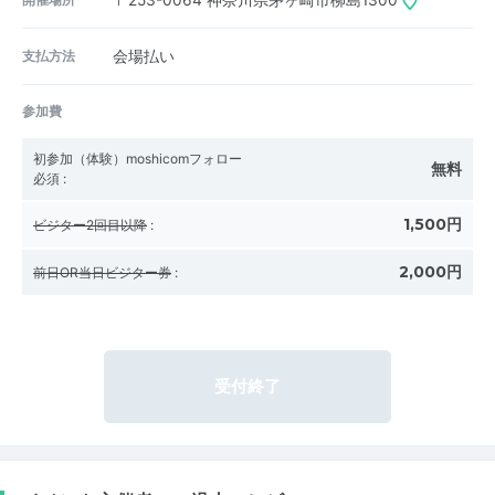
〒253-0064
神奈川県茅ヶ崎市柳島1300
支払方法
会場払い
参加費
初参加（体験）moshicomフォロー
無料
必須
:
1,500円
ビジター2回目以降
:
2,000円
前日OR当日ビジター券
:
受付終了