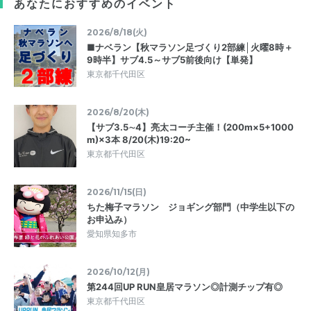
あなたにおすすめのイベント
2026/8/18(火)
■ナベラン【秋マラソン足づくり2部練│火曜8時＋
9時半】サブ4.5～サブ5前後向け【単発】
東京都千代田区
2026/8/20(木)
【サブ3.5∼4】亮太コーチ主催！(200m×5+1000
m)×3本 8/20(木)19:20~
東京都千代田区
2026/11/15(日)
ちた梅子マラソン ジョギング部門（中学生以下の
お申込み）
愛知県知多市
2026/10/12(月)
第244回UP RUN皇居マラソン◎計測チップ有◎
東京都千代田区