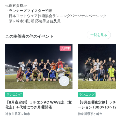
≪保有資格≫
・ランナーズマイスター初級
・日本フットウェア技術協会ランニングパーソナルベーシック
・茅ヶ崎市消防署 応急手当普及員
一覧を見る
この主催者の他のイベント
受付中
ランニング
ランニング
【8月夜定例】ラチエンAC WAVE走（変
【8月金曜夜定例】ラチ
化走）※代替につき月曜開催
ーション (300×10〜
神奈川県茅ヶ崎市
神奈川県茅ヶ崎市