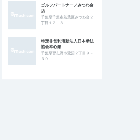
ゴルフパートナー／みつわ台
店
千葉県千葉市若葉区みつわ台２
丁目１２－３
特定非営利活動法人日本拳法
協会幸心館
千葉県習志野市鷺沼２丁目９－
３０