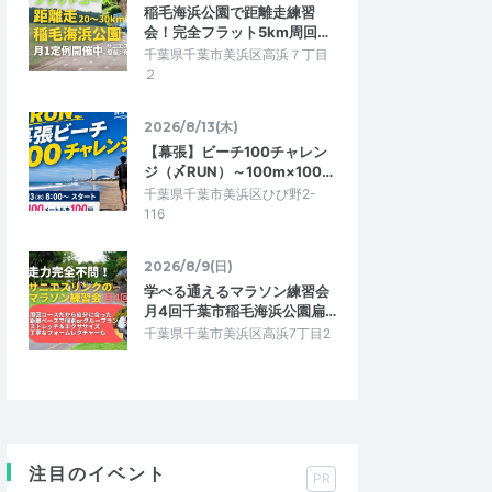
稲毛海浜公園で距離走練習
会！完全フラット5km周回…
千葉県千葉市美浜区高浜７丁目
２
2026/8/13(木)
【幕張】ビーチ100チャレン
ジ（〆RUN）～100m×100…
千葉県千葉市美浜区ひび野2-
116
2026/8/9(日)
学べる通えるマラソン練習会
月4回千葉市稲毛海浜公園扁…
千葉県千葉市美浜区高浜7丁目2
注目のイベント
PR