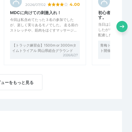
4.00
2026/07/02
2026/06/3
MDCに向けての刺激入れ！
初心者にも丁寧に
す。
今回は私含めてたった３名の参加でした
当日は天候がよくな
が、楽しく実りあるモノでした。 走る前の
したがその分トレラ
ストレッチや、筋肉をほぐすマッサージ…
配慮したペースでの
【トラック練習会】1500m or 3000mタ
青梅トレイル初・中
イムトライアル 岡山県総合グラウンド
ト開催中！
2026/6/27
ビューをもっと見る