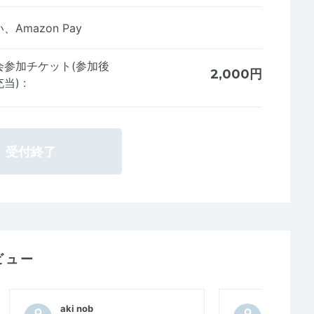
Amazon Pay
会参加チケット(参加後
2,000円
充当)
:
受付終了
ビュー
aki nob
こむぎ３