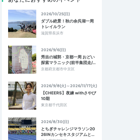
4.33
4.67
0
2026/05/19
対応してくれま
前傾姿勢 プラス インターバル
2026/10/25(日)
ダブル絶景！秋の余呉湖一周
今まで自己流で練習していましたが、沢山
く、参加者が少人数で
トレイルラン
の学びがありました、ランニング中もコー
ン初心者の私にも十分
チが気さくに話しかけてくれてランニン…
滋賀県長浜市
練習を行なっていた…
級者向け定例イベン
学べる通えるマラソン練習会月4回 千葉
2026/9/6(日)
市稲毛海浜公園 前傾＋インターバル走
秀吉の城郭・京都一周 おどい
2026/6/28
2026/5/16
探索マラニック(前半集団走/…
京都府京都市中京区
2026/9/8(火)～2026/11/17(火)
【CHEERS】夜練 withさやぴ
10期
東京都千代田区
2026/8/30(日)
とちぎチャレンジマラソン20
26INカンセキスタジアムと…