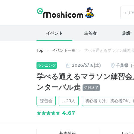
エリ
イベント
主催者
施設
Top
イベント一覧
学べる通えるマラソン練習会
2026/5/16(土)
千葉県（
ランニング
学べる通えるマラソン練習会月
ンターバル走
受付終了
練習会
～29人
初心者向け、初心者OK、
4.67
基本情報
レビ