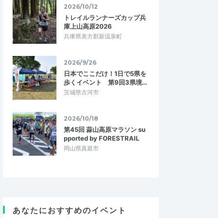
2026/10/12
トレイルランナーズカップ兵
庫上山高原2026
兵庫県美方郡新温泉町
2026/9/26
日本でここだけ！1日で5県を
歩くイベント 第9回3県境…
茨城県古河市
2026/10/18
第45回 蒜山高原マラソン su
pported by FORESTRAIL
岡山県真庭市
あなたにおすすめのイベント