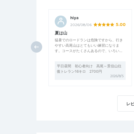
hiya
5.00
2026/08/06
夏は山
猛暑でのロードランは危険ですから、行き
やすい高尾山はとてもいい練習になりま
す。コースがたくさんあるので、いろい…
平日昼間 初心者向け 高尾～景信山往
復トレラン16キロ 2700円
2026/8/5
レ