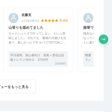
佐藤克
mshrnuc
5.00
2026/08/06
2026/08/0
山登りを舐めてました
振替で他のイベン
ロードシューズで行ってしまい、だいぶ苦
残念ながら当日は積
戦しました。 それでも、最後の川遊びも出
なってしまいました
来て、楽しかったです かつでTICTOKに…
トに参加させていただ
平日昼間 初心者向け 高尾～景信山往
開運 初心者向け 
復トレラン16キロ 2700円
ラン インさいたま 
2026/8/5
ビューをもっと見る