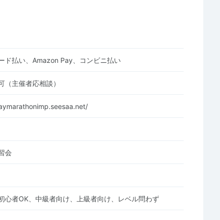
ド払い、Amazon Pay、コンビニ払い
可（主催者応相談）
aymarathonimp.seesaa.net/
習会
初心者OK、中級者向け、上級者向け、レベル問わず