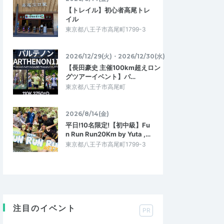
【トレイル】初心者高尾トレ
イル
東京都八王子市高尾町1799-3
2026/12/29(火)・2026/12/30(水)
【長田豪史 主催100km超えロン
グツアーイベント】パ…
東京都八王子市高尾町
2026/8/14(金)
平日!10名限定!【初中級】Fu
n Run Run20Km by Yuta ,…
東京都八王子市高尾町1799-3
注目のイベント
PR