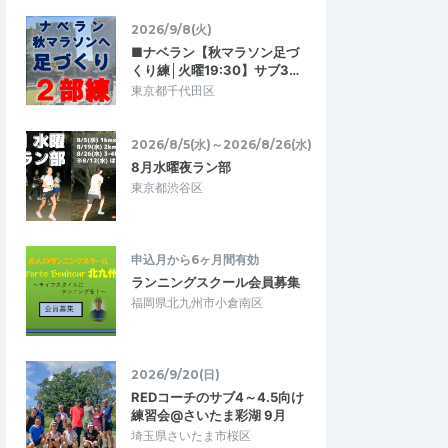
2026/9/8(火)
■ナベラン【秋マラソン足づ
JUJU
くり練│火曜19:30】サブ3…
5.00
5.00
5
2026/08/04
東京都千代田区
トに参加
オーバーナイト夜景 ディズニー台場
ラン
雪でイベントが中止に
2026/8/5(水)～2026/8/26(水)
オーバーナイト夜景ランに参加してきまし
が、振替で他のイベン
8月水曜夜ラン部
た。 前半の途中で橋から花火が観れたり観
きました。 柔軟に…
覧車のイルミネーションも綺麗で楽しめ…
東京都渋谷区
マラソンコース体験
オーバーナイト 夜景 ディズニー台場
約15 32 42…
ラン 約55 49 37 13キロ キロ7…
2026/1/3
2026/8/1・2026/8/2
申込月から6ヶ月間有効
ランニングスクール会員募集
福岡県北九州市小倉南区
2026/9/20(日)
REDコーチのサブ4～4.5向け
練習会@さいたま彩湖 9月
埼玉県さいたま市桜区