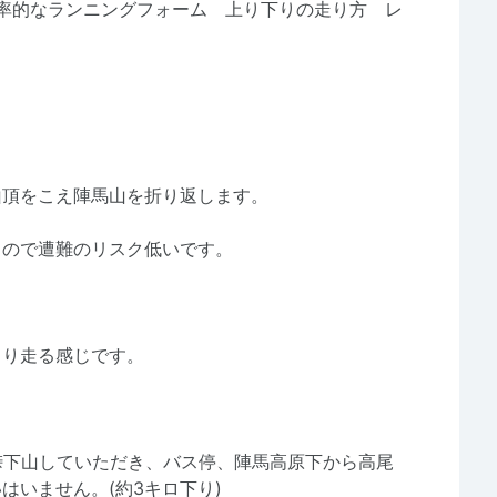
効率的なランニングフォーム 上り下りの走り方 レ
山頂をこえ陣馬山を折り返します。
るので遭難のリスク低いです。
くり走る感じです。
峠下山していただき、バス停、陣馬高原下から高尾
はいません。(約3キロ下り)