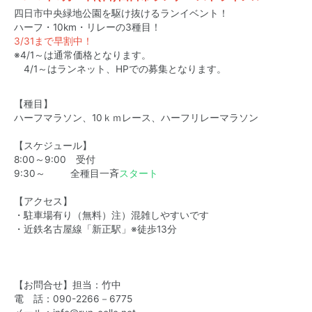
四日市中央緑地公園を駆け抜けるランイベント！
ハーフ・10km・リレーの3種目！
3/31まで早割中！
※4/1～は通常価格となります。
4/1～はランネット、HPでの募集となります。
【種目】
ハーフマラソン、10ｋｍレース、ハーフリレーマラソン
【スケジュール】
8:00～9:00 受付
9:30～ 全種目一斉
スタート
【アクセス】
・駐車場有り（無料）注）混雑しやすいです
・近鉄名古屋線「新正駅」※徒歩13分
【お問合せ】担当：竹中
電 話：
090-2266－6775