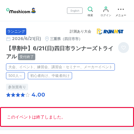
English
検索
ログイン
メニュー
計測あり大会
ランニング
2026/6/21(日)
三重県（四日市市）
【早割中】6/21(日)四日市ランナーズトライ
アル
受付終了
大会、イベント、練習会、講習会・セミナー、メーカーイベント
500人～
初心者向け、中級者向け
参加賞有り
4.00
このイベントは終了しました。