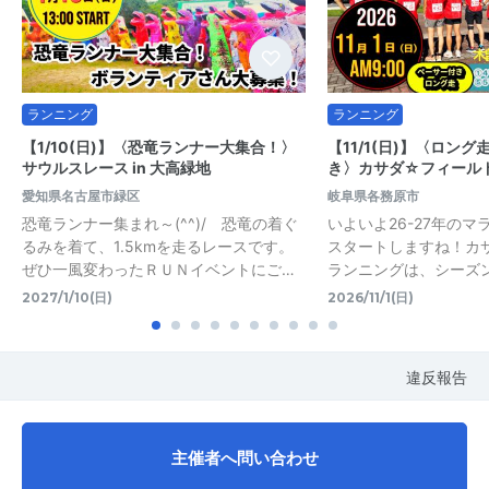
ランニング
ランニング
【1/10(日)】〈恐竜ランナー大集合！〉
【11/1(日)】〈ロン
サウルスレース in 大高緑地
き〉カサダ☆フィール
愛知県名古屋市緑区
岐阜県各務原市
恐竜ランナー集まれ～(^^)/ 恐竜の着ぐ
いよいよ26-27年の
るみを着て、1.5kmを走るレースです。
スタートしますね！カ
ぜひ一風変わったＲＵＮイベントにご…
ランニングは、シーズ
2027/1/10(日)
2026/11/1(日)
違反報告
主催者へ問い合わせ