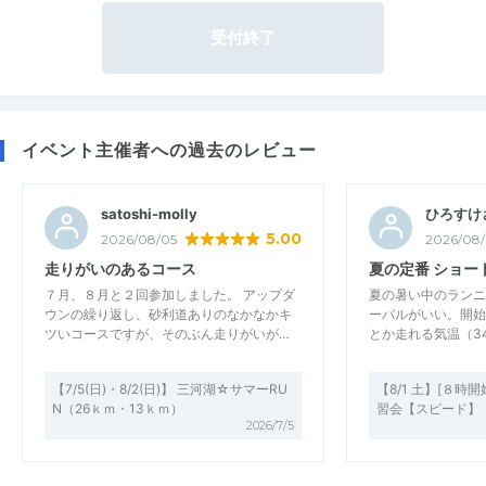
受付終了
イベント主催者への過去のレビュー
satoshi-molly
ひろすけ
5.00
2026/08/05
2026/08
走りがいのあるコース
夏の定番 ショー
７月、８月と２回参加しました。 アップダ
夏の暑い中のランニ
ウンの繰り返し、砂利道ありのなかなかキ
ーバルがいい。開始
ツいコースですが、そのぶん走りがいが…
とか走れる気温（34
【7/5(日)・8/2(日)】 三河湖☆サマーRU
【8/1 土】[８時
N（26ｋｍ・13ｋｍ）
習会【スピード】
2026/7/5