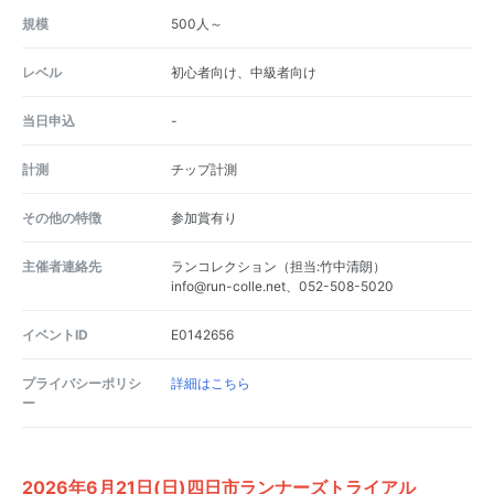
規模
500人～
レベル
初心者向け、中級者向け
当日申込
-
計測
チップ計測
その他の特徴
参加賞有り
主催者連絡先
ランコレクション（担当:竹中清朗）
info@run-colle.net、052-508-5020
イベントID
E0142656
プライバシーポリシ
詳細はこちら
ー
2026年6月21日(日)四日市ランナーズトライアル