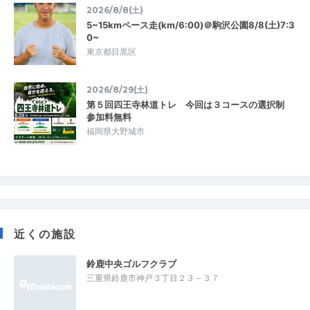
2026/8/8(土)
5~15kmペース走(km/6:00)＠駒沢公園8/8(土)7:3
0~
東京都目黒区
2026/8/29(土)
第５回四王寺林道トレ 今回は３コースの選択制
参加料無料
福岡県大野城市
近くの施設
鈴鹿中央ゴルフクラブ
三重県鈴鹿市神戸３丁目２３－３７