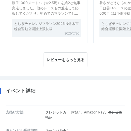
親子1000メートル（全2.5周）を娘2と無事
暑さがどうなるのか
完走しました。他のレースもの並走して応
日は曇りベースの空
援してくださり、初めてのマラソンでし…
000mには小雨模
とちぎチャレンジマラソン2026IN栃木市
とちぎチャレンジマ
総合運動公園陸上競技場
総合運動公園陸上
2026/7/26
レビューをもっと見る
イベント詳細
支払い方法
クレジットカード払い、Amazon Pay、
コンビニ
払い
キャンセル受付期間
キャンセル不可