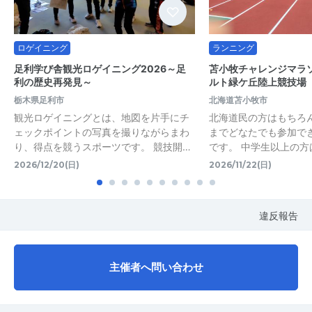
ロゲイニング
ランニング
足利学び舎観光ロゲイニング2026～足
苫小牧チャレンジマラソ
利の歴史再発見～
ルト緑ケ丘陸上競技場
栃木県足利市
北海道苫小牧市
観光ロゲイニングとは、地図を片手にチ
北海道民の方はもちろ
ェックポイントの写真を撮りながらまわ
までどなたでも参加で
り、得点を競うスポーツです。 競技開…
です。 中学生以上の方
2026/12/20(日)
2026/11/22(日)
違反報告
主催者へ問い合わせ