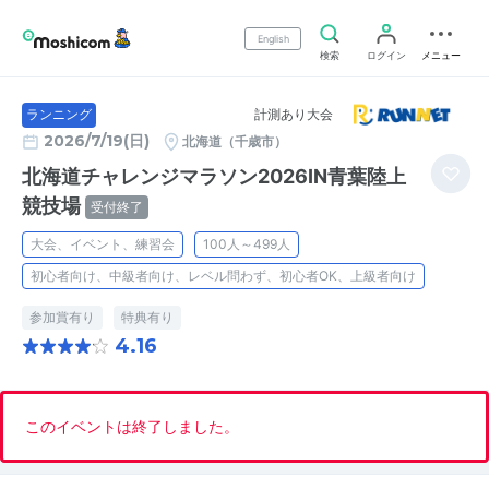
English
検索
ログイン
メニュー
計測あり大会
ランニング
2026/7/19(日)
北海道（千歳市）
北海道チャレンジマラソン2026IN青葉陸上
競技場
受付終了
大会、イベント、練習会
100人～499人
初心者向け、中級者向け、レベル問わず、初心者OK、上級者向け
参加賞有り
特典有り
4.16
このイベントは終了しました。