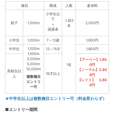
種目
構成
人数
参加料
小学生以
下
１組2
親子
1,000m
2,000円
＋
名
保護者
小学生
1,000m
7～12歳
1,800円
1,000m
中学生
13～15才
1,800円
1,500m
3,000m
【アーリー】1,80
5,000m
1名
0円
10,000m
【ノーマル】2,80
高校生以
16才以上
0円
上
複数種目
【レイト】 3,80
エントリ
0円
ー可
※中学生以上は複数種目エントリー可（料金変わらず）
■エントリー期間