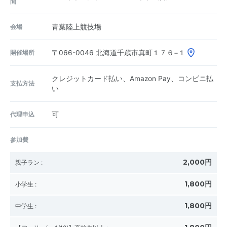
間
会場
青葉陸上競技場
開催場所
〒066-0046
北海道千歳市真町１７６−１
クレジットカード払い、Amazon Pay、コンビニ払
支払方法
い
代理申込
可
参加費
2,000円
親子ラン
:
1,800円
小学生
:
1,800円
中学生
: