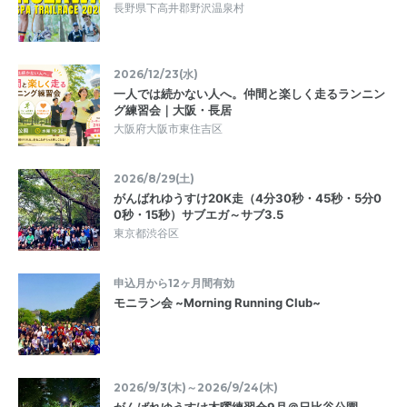
長野県下高井郡野沢温泉村
2026/12/23(水)
一人では続かない人へ。仲間と楽しく走るランニン
グ練習会｜大阪・長居
大阪府大阪市東住吉区
2026/8/29(土)
がんばれゆうすけ20K走（4分30秒・45秒・5分0
0秒・15秒）サブエガ～サブ3.5
東京都渋谷区
申込月から12ヶ月間有効
モニラン会 ~Morning Running Club~
2026/9/3(木)～2026/9/24(木)
がんばれゆうすけ木曜練習会9月＠日比谷公園