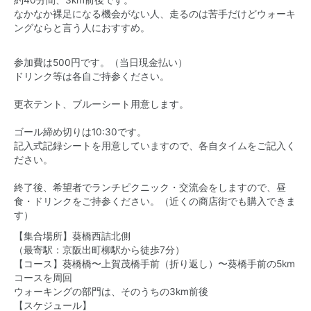
約40分間、3km前後です。
なかなか裸足になる機会がない人、走るのは苦手だけどウォーキ
ングならと言う人におすすめ。
参加費は500円です。（当日現金払い）
ドリンク等は各自ご持参ください。
更衣テント、ブルーシート用意します。
ゴール締め切りは10:30です。
記入式記録シートを用意していますので、各自タイムをご記入く
ださい。
終了後、希望者でランチピクニック・交流会をしますので、昼
食・ドリンクをご持参ください。（近くの商店街でも購入できま
す）
【集合場所】葵橋西詰北側
（最寄駅：京阪出町柳駅から徒歩7分）
【コース】葵橋橋〜上賀茂橋手前（折り返し）〜葵橋手前の5km
コースを周回
ウォーキングの部門は、そのうちの3km前後
【スケジュール】