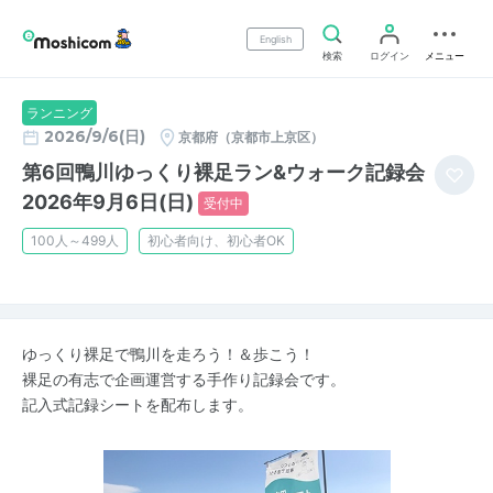
English
検索
ログイン
メニュー
ランニング
2026/9/6(日)
京都府（京都市上京区）
第6回鴨川ゆっくり裸足ラン&ウォーク記録会
2026年9月6日(日)
受付中
100人～499人
初心者向け、初心者OK
ゆっくり裸足で鴨川を走ろう！＆歩こう！
裸足の有志で企画運営する手作り記録会です。
記入式記録シートを配布します。