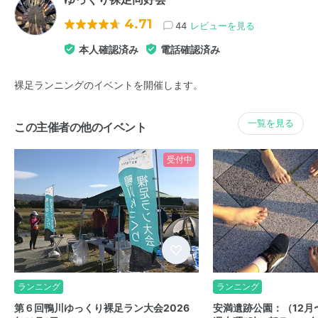
4.71
44
レビューを見る
本人確認済み
電話確認済み
裸足ランニングのイベントを開催します。
一覧を見る
この主催者の他のイベント
受付中
ランニング
ランニング
第６回鴨川ゆっくり裸足ラン大会2026
安満遺跡公園：（12月