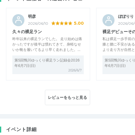
明彦
ぽぽりり
5.00
2026/06/10
2026/06/
久々の裸足ラン
裸足デビューその
昨年以来の裸足ランでした。 走り始めは痛
私は裸足一歩手前の
かったですが後半は慣れてきて、身軽なせ
膝と腰に不安がある
いか靴を履いてるより早く走れました。…
より走り方が自然と
第5回鴨川ゆっくり裸足ラン記録会2026
第5回鴨川ゆっくり
年6月7日(日)
年6月7日(日)
2026/6/7
レビューをもっと見る
イベント詳細