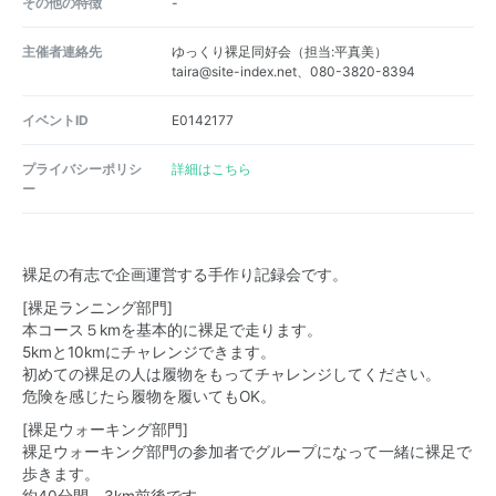
その他の特徴
-
主催者連絡先
ゆっくり裸足同好会（担当:平真美）
taira@site-index.net、080-3820-8394
イベントID
E0142177
プライバシーポリシ
詳細はこちら
ー
裸足の有志で企画運営する手作り記録会です。
[裸足ランニング部門]
本コース５kmを基本的に裸足で走ります。
5kmと10kmにチャレンジできます。
初めての裸足の人は履物をもってチャレンジしてください。
危険を感じたら履物を履いてもOK。
[裸足ウォーキング部門]
裸足ウォーキング部門の参加者でグループになって一緒に裸足で
歩きます。