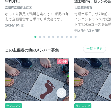
年11月1日
週土曜7時、朝ランの会
京都府京都市上京区
大阪府高槻市
ゆっくり裸足で鴨川を走ろう！ 裸足の有
毎週土曜日、朝7時前
志で企画運営する手作り草大会です。
インエントランス付近集
トで1.5kmコースを反時
2026/11/1(日)
申込月から3ヶ月間
一覧を見る
この主催者の他のメンバー募集
受付中
ランニング
ランニング