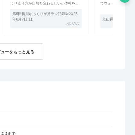
より走り方が自然と変わるせいか体幹を…
でウォーキングする
第5回鴨川ゆっくり裸足ラン記録会2026
年6月7日(日)
若山裸足ウォーク・
2026/6/7
ビューをもっと見る
00:00まで