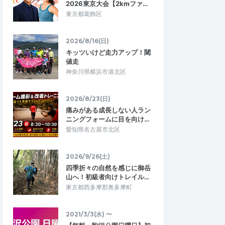
2026東京大会【2kmファ…
大切さを知れて良か…
けましたが何とか登りだけ裸足達成しま…
東京都葛飾区
[2026年]愛宕さん裸足チャレンジウォー
初級編
クPart.1
2026/4/29
2026/4/26
2026/8/16(日)
キッツいけど走力アップ！閾
値走
神奈川県横浜市港北区
2026/8/23(日)
痛みがある成長しない人ラン
ニングフォームに目を向け…
愛知県名古屋市北区
2026/9/26(土)
四季折々の自然を感じに御岳
山へ！初級者向けトレイル…
東京都西多摩郡奥多摩町
2021/3/3(水) 〜