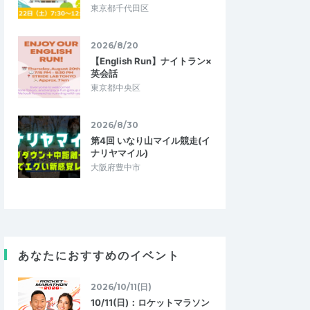
東京都千代田区
2026/8/20
【English Run】ナイトラン×
英会話
東京都中央区
2026/8/30
第4回 いなり山マイル競走(イ
ナリヤマイル)
大阪府豊中市
明彦
あなたにおすすめのイベント
4.00
5.00
4
2026/04/28
久々の裸足登山
2026/10/11(日)
ーキングするをしてた
今年初めての裸足行事の参加でした。 さす
10/11(日)：ロケットマラソン
ったと思うので、裸足
がに小石ゴロゴロが痛くて途中で断念しか