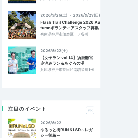
2026/9/26(土) ・ 2026/9/27(日)
Flash Trail Challenge 2026 Au
tumnボランティアスタッフ募集
兵庫県神戸市須磨区一ノ谷町
2026/8/22(土)
【女子ラン vol.14】須磨離宮
夕涼みラン＆あぐろの湯
兵庫県神戸市長田区南駒栄町1-6
注目のイベント
PR
2026/8/22
ゆるっと街RUN＆LSD～レガ
シー後編～