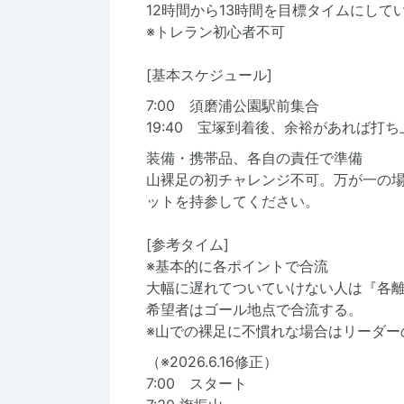
12時間から13時間を目標タイムにして
※トレラン初心者不可
[基本スケジュール]
7:00 須磨浦公園駅前集合
19:40 宝塚到着後、余裕があれば打
装備・携帯品、各自の責任で準備
山裸足の初チャレンジ不可。万が一の
ットを持参してください。
[参考タイム]
※基本的に各ポイントで合流
大幅に遅れてついていけない人は『各
希望者はゴール地点で合流する。
※山での裸足に不慣れな場合はリーダー
（※2026.6.16修正）
7:00 スタート