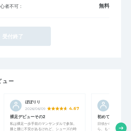
無料
初心者不可
:
受付終了
ビュー
ぽぽりり
marry874
4.67
2026/06/09
2026/05/0
裸足デビューその2
初めての裸足登山
私は裸足一歩手前のマンサンダルで参加。
日頃から裸足でウォ
膝と腰に不安があるけれど、シューズの時
ら、もう少し違うか