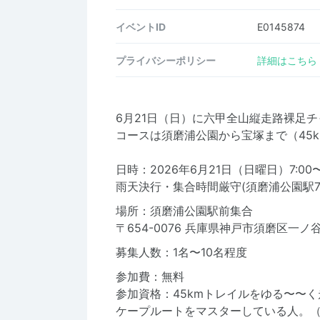
イベントID
E0145874
プライバシーポリシー
詳細はこちら
6月21日（日）に六甲全山縦走路裸足
コースは須磨浦公園から宝塚まで（45k
日時：2026年6月21日（日曜日）7:00〜1
雨天決行・集合時間厳守(須磨浦公園駅7:
場所：須磨浦公園駅前集合
〒654-0076 兵庫県神戸市須磨区一
募集人数：1名〜10名程度
参加費：無料
参加資格：45kmトレイルをゆる〜〜
ケープルートをマスターしている人。