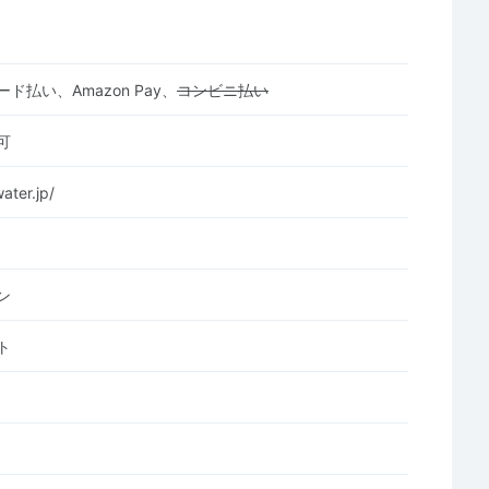
ド払い、Amazon Pay、
コンビニ払い
可
ater.jp/
ン
ト