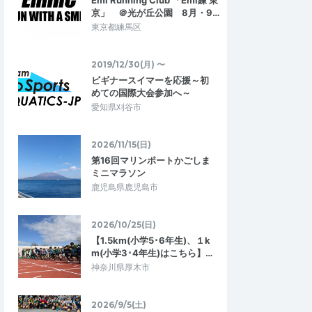
Emi Running Club 「Emi練 東
京」 ＠光が丘公園 8月・9…
東京都練馬区
2019/12/30(月) 〜
ビギナースイマーを応援～初
めての国際大会参加へ～
愛知県刈谷市
2026/11/15(日)
第16回マリンポートかごしま
ミニマラソン
鹿児島県鹿児島市
2026/10/25(日)
【1.5km(小学5･6年生)、１k
m(小学3･4年生)はこちら】…
神奈川県厚木市
2026/9/5(土)