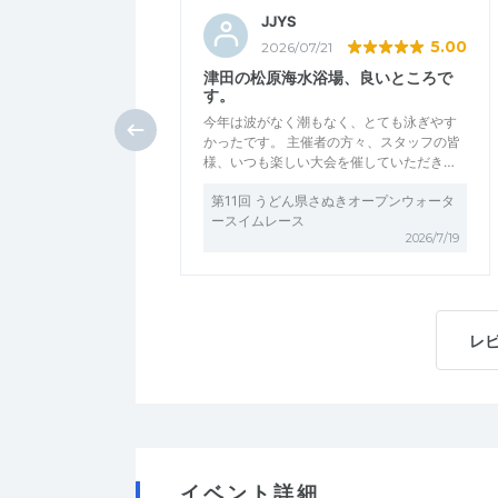
JJYS
5.00
2026/07/21
津田の松原海水浴場、良いところで
す。
今年は波がなく潮もなく、とても泳ぎやす
かったです。 主催者の方々、スタッフの皆
様、いつも楽しい大会を催していただき…
第11回 うどん県さぬきオープンウォータ
ースイムレース
2026/7/19
レ
イベント詳細