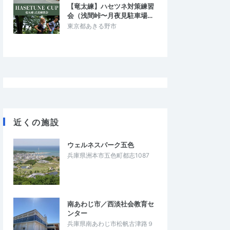
【竜太練】ハセツネ対策練習
会（浅間峠〜月夜見駐車場…
東京都あきる野市
近くの施設
ウェルネスパーク五色
兵庫県洲本市五色町都志1087
南あわじ市／西淡社会教育セ
ンター
兵庫県南あわじ市松帆古津路９