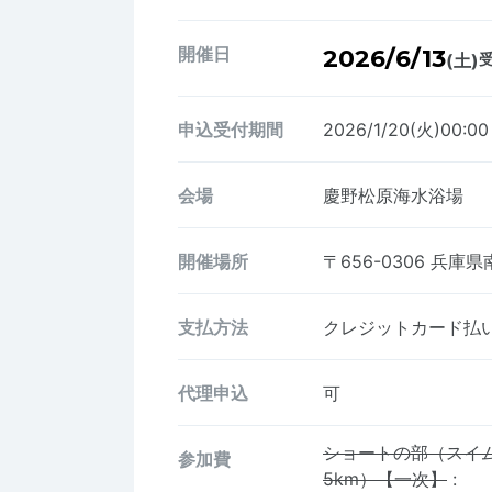
開催日
2026/6/13
(土)
受
申込受付期間
2026/1/20(火)00:0
会場
慶野松原海水浴場
開催場所
〒656-0306
兵庫県
支払方法
クレジットカード払い、
代理申込
可
ショートの部（スイム
参加費
5km）【一次】
: