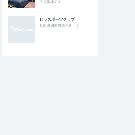
７０番地７１
ヒラスポーツクラブ
兵庫県洲本市納９５－２