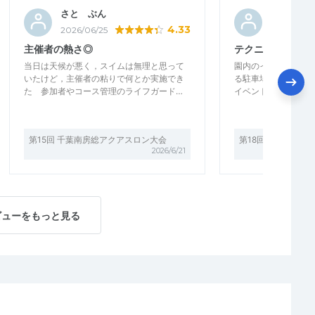
さと ぶん
ロバート2
4.33
2026/06/25
2026/05/1
主催者の熱さ◎
テクニカルなコー
当日は天候が悪く，スイムは無理と思って
園内のイベントの中
いたけど，主催者の粘りで何とか実施でき
る駐車場の中、なか
た 参加者やコース管理のライフガード…
イベントで遊びに来
第15回 千葉南房総アクアスロン大会
第18回 南熱海夕
2026/6/21
ビューをもっと見る