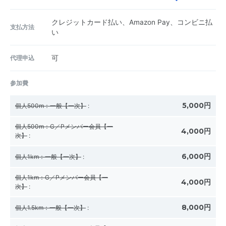
クレジットカード払い、Amazon Pay、コンビニ払
支払方法
い
代理申込
可
参加費
5,000円
個人500m：一般【一次】
:
個人500m：G／Pメンバー会員【一
4,000円
次】
:
6,000円
個人1km：一般【一次】
:
個人1km：G／Pメンバー会員【一
4,000円
次】
:
8,000円
個人1.5km：一般【一次】
: