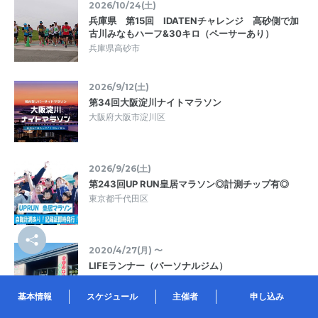
2026/10/24(土)
兵庫県 第15回 IDATENチャレンジ 高砂側で加
古川みなもハーフ&30キロ（ペーサーあり）
兵庫県高砂市
2026/9/12(土)
第34回大阪淀川ナイトマラソン
大阪府大阪市淀川区
2026/9/26(土)
第243回UP RUN皇居マラソン◎計測チップ有◎
東京都千代田区
2020/4/27(月) 〜
LIFEランナー（パーソナルジム）
北海道札幌市東区
基本情報
スケジュール
主催者
申し込み