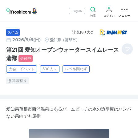
English
検索
ログイン
メニュー
計測あり大会
スイム
2026/9/6(日)
愛知県（蒲郡市）
第21回 愛知オープンウォータースイムレース
蒲郡
受付中
大会、イベント
500人～
レベル問わず
参加賞有り
愛知県蒲郡市西浦温泉にあるパームビーチの水の透明度はハンパ
ない県内でも屈指