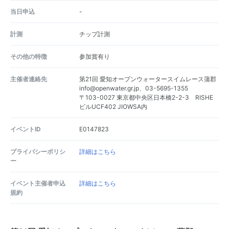
当日申込
-
計測
チップ計測
その他の特徴
参加賞有り
主催者連絡先
第21回 愛知オープンウォータースイムレース蒲郡
info@openwater.gr.jp、03-5695-1355
〒103-0027 東京都中央区日本橋2-2-3 RISHE
ビルUCF402 JIOWSA内
イベントID
E0147823
プライバシーポリシ
詳細はこちら
ー
イベント主催者申込
詳細はこちら
規約