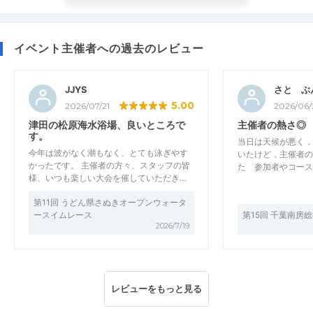
イベント主催者への過去のレビュー
JJYS
さと ぶ
5.00
2026/07/21
2026/06/
津田の松原海水浴場、良いところで
主催者の熱さ◎
す。
当日は天候が悪く，
今年は波がなく潮もなく、とても泳ぎやす
いたけど，主催者の
かったです。 主催者の方々、スタッフの皆
た 参加者やコース
様、いつも楽しい大会を催していただき…
第11回 うどん県さぬきオープンウォータ
ースイムレース
第15回 千葉南房
2026/7/19
レビューをもっと見る