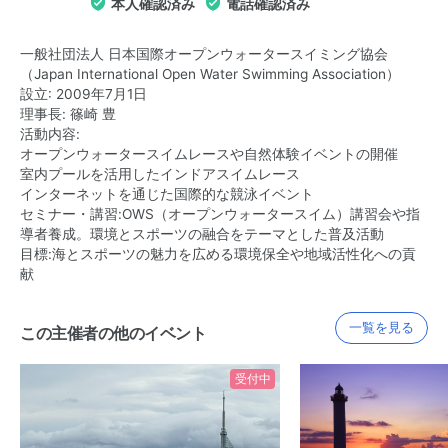
本人確認済み
電話確認済み
一般社団法人 日本国際オープンウォータースイミング協会
（Japan International Open Water Swimming Association）
設立: 2009年7月1日
理事長: 篠崎 豊
活動内容:
オープンウォータースイムレースや自然体験イベントの開催
室内プールを活用したインドアスイムレース
インターネットを通じた国際的な競泳イベント
セミナー・講習:OWS（オープンウォータースイム）講習会や指
導者養成。環境とスポーツの融合をテーマとした普及活動
目標:海とスポーツの魅力を広める環境保全や地域活性化への貢
献
一覧を見る
この主催者の他のイベント
受付中