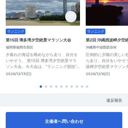
ランニング
ランニング
第15回 博多湾夕空絶景マラソン大会
第2回 沖縄残波岬夕空
福岡県福岡市西区
沖縄県中頭郡読谷村
夕暮れの海辺を眺めながら走り、自分を
圧倒的に夕陽の美しい
いやそう。 第15回 博多湾夕空絶景マラ
ら走り、自分をいやそう
ソン大会。今大会は、“ランニング競技”…
波岬夕空絶景マラソン
2026/12/13(日)
2026/12/6(日)
違反報告
主催者へ問い合わせ