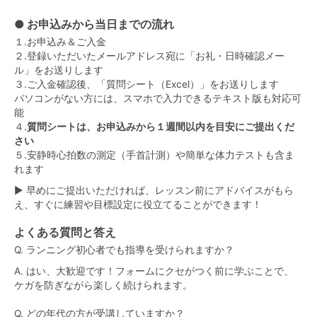
● お申込みから当日までの流れ
１.お申込み＆ご入金
２.登録いただいたメールアドレス宛に「お礼・日時確認メー
ル」をお送りします
３.ご入金確認後、「質問シート（Excel）」をお送りします
パソコンがない方には、スマホで入力できるテキスト版も対応可
能
４.
質問シートは、お申込みから１週間以内を目安にご提出くだ
さい
５.安静時心拍数の測定（手首計測）や簡単な体力テストも含ま
れます
▶ 早めにご提出いただければ、レッスン前にアドバイスがもら
え、すぐに練習や目標設定に役立てることができます！
よくある質問と答え
Q. ランニング初心者でも指導を受けられますか？
A. はい、大歓迎です！フォームにクセがつく前に学ぶことで、
ケガを防ぎながら楽しく続けられます。
Q. どの年代の方が受講していますか？