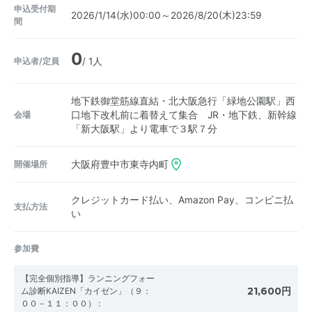
申込受付期
2026/1/14(水)00:00～2026/8/20(木)23:59
間
0
申込者/定員
/ 1人
地下鉄御堂筋線直結・北大阪急行「緑地公園駅」西
会場
口地下改札前に着替えて集合 JR・地下鉄、新幹線
「新大阪駅」より電車で３駅７分
開催場所
大阪府豊中市東寺内町
クレジットカード払い、Amazon Pay、コンビニ払
支払方法
い
参加費
【完全個別指導】ランニングフォー
21,600円
ム診断KAIZEN「カイゼン」（９：
００－１１：００）
: