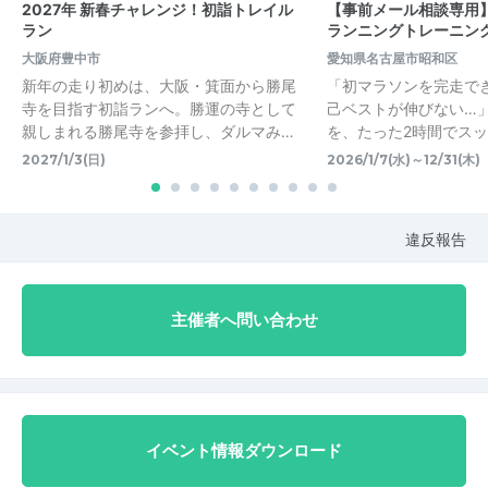
2027年 新春チャレンジ！初詣トレイル
【事前メール相談専用】
ラン
ランニングトレーニン
大阪府豊中市
愛知県名古屋市昭和区
新年の走り初めは、大阪・箕面から勝尾
「初マラソンを完走で
寺を目指す初詣ランへ。勝運の寺として
己ベストが伸びない…
親しまれる勝尾寺を参拝し、ダルマみ…
を、たった2時間でス
2027/1/3(日)
2026/1/7(水)～12/31(木)
違反報告
主催者へ問い合わせ
イベント情報ダウンロード