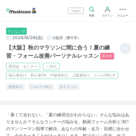
English
検索
ログイン
メニュー
ランニング
2026/8/28(金)
大阪府（豊中市）
【大阪】秋のマラソンに間に合う！夏の練
習・フォーム改善パーソナルレッスン
受付中
講習会・セミナー
～29人
初心者向け、初心者OK、中級者向け、上級者向け、レベル問わず
女性向け
シルバー向け
ダイエット
「暑くて走れない」「夏の練習法がわからない」そんな悩みはあ
りませんか？そんなランナーの悩みを、動画フォーム分析と1対1
のマンツーマン指導で解決。あなたの年齢・走力・目標に合わせ
て、今やるべきことがはっきりします。初マラソン完走、サブ