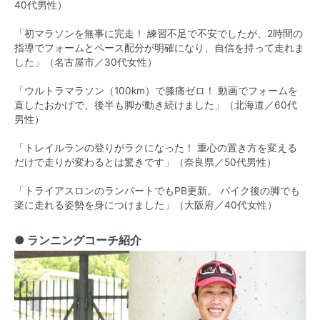
40代男性）
「初マラソンを無事に完走！ 練習不足で不安でしたが、2時間の
指導でフォームとペース配分が明確になり、自信を持って走れま
した」（名古屋市／30代女性）
「ウルトラマラソン（100km）で膝痛ゼロ！ 動画でフォームを
直したおかげで、後半も脚が動き続けました」（北海道／60代
男性）
「トレイルランの登りがラクになった！ 重心の置き方を変える
だけで走りが変わるとは驚きです」（奈良県／50代男性）
「トライアスロンのランパートでもPB更新。 バイク後の脚でも
楽に走れる姿勢を身につけました」（大阪府／40代女性）
● ランニングコーチ紹介