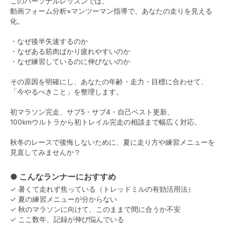
このパーソナルレッスンでは、
動画フォーム分析×マンツーマン指導で、あなたの走りを見える
化。
・なぜ後半失速するのか
・なぜある筋肉ばかり疲れやすいのか
・なぜ練習しているのに伸びないのか
その原因を明確にし、あなたの年齢・走力・目標に合わせて、
「今やるべきこと」を整理します。
初マラソン完走、サブ5・サブ4・自己ベスト更新、
100kmウルトラから初トレイル完走の相談まで幅広く対応。
秋冬のレースで後悔しないために、夏に走り方や練習メニューを
見直してみませんか？
● こんなランナーにおすすめ
✓ 暑くて走れず焦っている（トレッドミルの有効活用法）
✓ 夏の練習メニューが分からない
✓ 秋のマラソンに向けて、このままで間に合うか不安
✓ ここ数年、記録が伸び悩んでいる