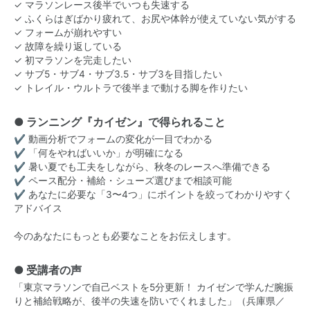
✓ マラソンレース後半でいつも失速する
✓ ふくらはぎばかり疲れて、お尻や体幹が使えていない気がする
✓ フォームが崩れやすい
✓ 故障を繰り返している
✓ 初マラソンを完走したい
✓ サブ5・サブ4・サブ3.5・サブ3を目指したい
✓ トレイル・ウルトラで後半まで動ける脚を作りたい
● ランニング『カイゼン』で得られること
✔ 動画分析でフォームの変化が一目でわかる
✔ 「何をやればいいか」が明確になる
✔ 暑い夏でも工夫をしながら、秋冬のレースへ準備できる
✔ ペース配分・補給・シューズ選びまで相談可能
✔ あなたに必要な「3〜4つ」にポイントを絞ってわかりやすく
アドバイス
今のあなたにもっとも必要なことをお伝えします。
● 受講者の声
「東京マラソンで自己ベストを5分更新！ カイゼンで学んだ腕振
りと補給戦略が、後半の失速を防いでくれました」（兵庫県／