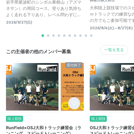
神奈川県大和市
岩手県紫波町のシンボル東根山（アズマ
大和陸上競技場でのスピ
ネサン）の周回コース。登りあり気持ち
ｍトラックでの練習な
よく走れる下りあり。レベル問わずに…
の方でもご参加可能です
2026/9/27(日)
2026/8/4(火)～8/27(木)
一覧を見る
この主催者の他のメンバー募集
受付終了
陸上競技
陸上競技
RunField×OSJ大和トラック練習会（ラ
OSJ大和トラック練習
ンニング、スピードトレーニング）
スピードトレーニング