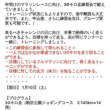
年明けのマラソンレースに向け、30キロ走練習会で鍛え
ていきましょう。
（トレーニング状況にもよりますので、途中離脱も大丈
夫です。また、申込後、さらに練習会当日、グループ変
更も可能です。）
来るべきチャレンジの日に向け、本番で納得のいく走り
ができるよう、目標を持って走る、志が同じランナーと
一緒に、トレーニングしましょう。
＜この練習会に参加して得られること＞
・一人ではなかなか達成できない30キロを走り切ること
ができる。
・目標にしているフルマラソンに向けて、長く走るトレ
ーニングができる。
・目標に対しての走力（体力）を知ることができる。
・・・・・・・・・・・・・・・・・・・・・・・・・
・・・・・・
【期日】
1月10日（土）
【プログラム】
30キロ走（駒沢公園ジョギングコース 2.145km×14
周）