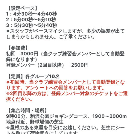
【設定ペース】
1：4分30秒〜4分40秒
2：5分00秒〜5分10秒
3：5分30秒〜5分40秒
※スタッフがペースマイクしますが、多少の誤差が出て
しまうかもしれません。ご了承ください。
【参加費】
初回 3000円（当クラブ練習会メンバーとして自動登
録になります）
登録メンバー（2回目以降） 2500円
【定員】各グループ10名
※初回時、当クラブ練習会メンバーとして自動登録とな
ります。アンケートへの回答をお願いします。
※2回目以降の方は、登録メンバー対象のチケットをご選
択ください。
【集合時間・場所】
9時00分、駒沢公園ジョギングコース、1900～2000m
地点付近、野球場側の芝生
※屋根のある東屋を目安にお越しください。芝生にシー
トを敷いて荷物置きにしています。