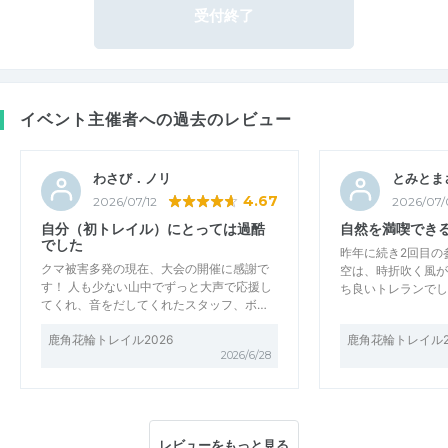
受付終了
イベント主催者への過去のレビュー
わさび．ノリ
とみとま
4.67
2026/07/12
2026/07/
自分（初トレイル）にとっては過酷
自然を満喫でき
でした
昨年に続き2回目の
クマ被害多発の現在、大会の開催に感謝で
空は、時折吹く風が
す！ 人も少ない山中でずっと大声で応援し
ち良いトレランでし
てくれ、音をだしてくれたスタッフ、ボ…
鹿角花輪トレイル2026
鹿角花輪トレイル2
2026/6/28
レビューをもっと見る