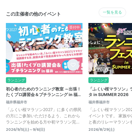
一覧を見る
この主催者の他のイベント
受付中
ランニング
ランニング
初心者のためのランニング教室 ～出張！
「ふくい桜マラソン」
たくプロ講習会＆プチランニング in 福…
タ in SUMMER 2026
福井県福井市
福井県福井市
「ふくい桜マラソン2027」に多くの県民
「ふくい桜マラソン20
の方にご参加いただけるよう、これから
イベントです。 家族
ランニングを始める方や初マラソン完…
と夜のリレーマラソン
2026/9/5(土)～9/6(日)
2026/8/29(土)