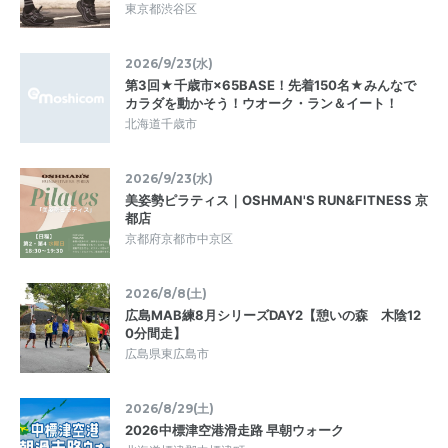
東京都渋谷区
2026/9/23(水)
第3回★千歳市×65BASE！先着150名★みんなで
カラダを動かそう！ウオーク・ラン＆イート！
北海道千歳市
2026/9/23(水)
美姿勢ピラティス｜OSHMAN'S RUN&FITNESS 京
都店
京都府京都市中京区
2026/8/8(土)
広島MAB練8月シリーズDAY2【憩いの森 木陰12
0分間走】
広島県東広島市
2026/8/29(土)
2026中標津空港滑走路 早朝ウォーク