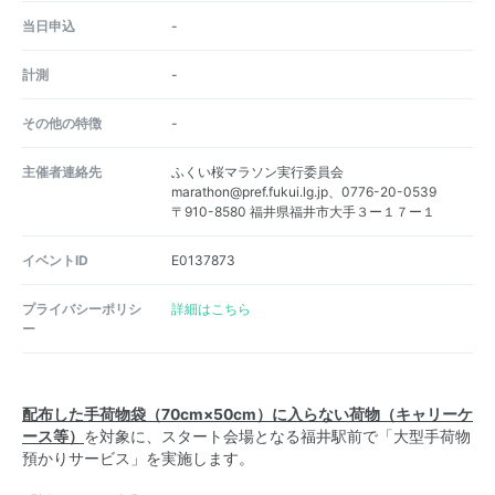
当日申込
-
計測
-
その他の特徴
-
主催者連絡先
ふくい桜マラソン実行委員会
marathon@pref.fukui.lg.jp、0776-20-0539
〒910-8580 福井県福井市大手３ー１７ー１
イベントID
E0137873
プライバシーポリシ
詳細はこちら
ー
配布した手荷物袋（70cm×50cm）に入らない荷物（キャリーケ
ース等）
を対象に、スタート会場となる福井駅前で「大型手荷物
預かりサービス」を実施します。