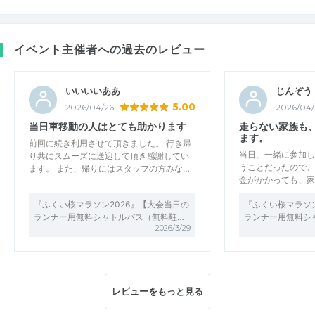
イベント主催者への過去のレビュー
いいいいああ
じんぞう
5.00
2026/04/26
2026/04/
当日車移動の人はとても助かります
走らない家族も
ます。
前回に続き利用させて頂きました。 行き帰
当日、一緒に参加し
り共にスムーズに送迎して頂き感謝してい
うことだったので、
ます。 また、帰りにはスタッフの方みな…
金がかかっても、家
『ふくい桜マラソン2026』【大会当日の
『ふくい桜マラソン
ランナー用無料シャトルバス（無料駐…
ランナー用無料シ
2026/3/29
レビューをもっと見る