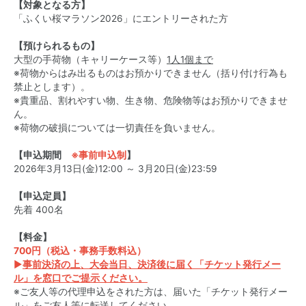
【対象となる方】
「ふくい桜マラソン2026」にエントリーされた方
【預けられるもの】
大型の手荷物（キャリーケース等）
1人1個まで
※荷物からはみ出るものはお預かりできません（括り付け行為も
禁止とします）。
※貴重品、割れやすい物、生き物、危険物等はお預かりできませ
ん。
※荷物の破損については一切責任を負いません。
【申込期間
※事前申込制
】
2026年3月13日(金)12:00 ～ 3月20日(金)23:59
【申込定員】
先着 400名
【料金】
700円（税込・事務手数料込）
▶
事前決済の上、大会当日、決済後に届く「チケット発行メー
ル」を窓口でご提示ください。
※ご友人等の代理申込をされた方は、届いた「チケット発行メー
ル」をご友人等に転送してください。