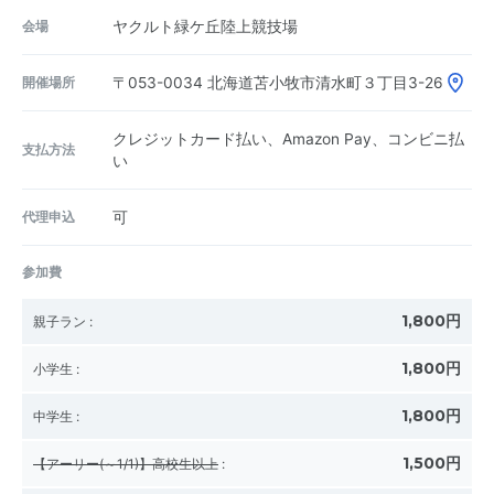
会場
ヤクルト緑ケ丘陸上競技場
開催場所
〒053-0034
北海道苫小牧市清水町３丁目3-26
クレジットカード払い、Amazon Pay、コンビニ払
支払方法
い
代理申込
可
参加費
1,800円
親子ラン
:
1,800円
小学生
:
1,800円
中学生
:
1,500円
【アーリー(～1/1)】高校生以上
: