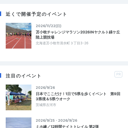
近くで開催予定のイベント
2026/11/22(日)
苫小牧チャレンジマラソン2026INヤクルト緑ケ丘
陸上競技場
北海道苫小牧市清水町３丁目3-26
PR
注目のイベント
2026/9/26
日本でここだけ！1日で5県を歩くイベント 第9回
3県境＆5県ウオーク
茨城県古河市
2026/9/25・2026/9/26
ミホ練／12時間ナイトトレイル 第2弾