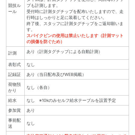
競技ル
プも計測します。
ール
受付時に計測タグチップを配布いたしますので、走
行時はしっかりと足に装着してください。
終了後、スタッフに計測タグチップをご返却願いま
す。
スパイクビンの使用は禁止いたします（計測マット
の損傷を防ぐため）
あり（計測タグチップによる自動計測）
計測
表彰式
なし
記録証
あり（当日配布及びWEB掲載）
荷物預
なし（各自）
かり
給水
なし ※10kのみセルフ給水テーブルを設置予定
参加賞
あり
事前配
なし
送