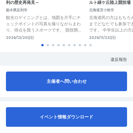
利の歴史再発見～
ルト緑ケ丘陸上競技場
栃木県足利市
北海道苫小牧市
観光ロゲイニングとは、地図を片手にチ
北海道民の方はもちろ
ェックポイントの写真を撮りながらまわ
までどなたでも参加で
り、得点を競うスポーツです。 競技開…
です。 中学生以上の方
2026/12/20(日)
2026/11/22(日)
違反報告
主催者へ問い合わせ
イベント情報ダウンロード