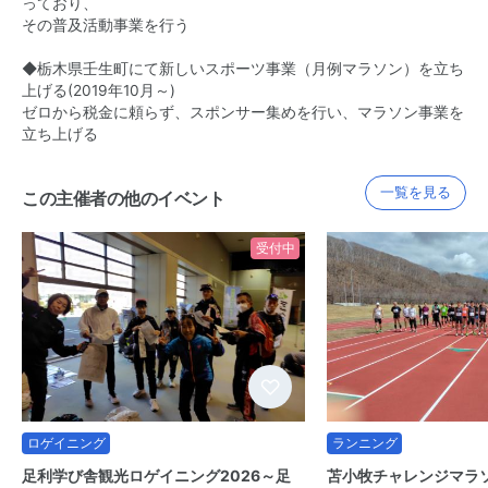
っており、
その普及活動事業を行う
◆栃木県壬生町にて新しいスポーツ事業（月例マラソン）を立ち
上げる(2019年10月～)
ゼロから税金に頼らず、スポンサー集めを行い、マラソン事業を
立ち上げる
一覧を見る
この主催者の他のイベント
受付中
ロゲイニング
ランニング
足利学び舎観光ロゲイニング2026～足
苫小牧チャレンジマラソ