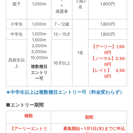
１組2
親子
1,000m
1,800円
＋
名
保護者
小学生
1,000m
7～12歳
1,800円
1,000m
中学生
13～15才
1,800円
1,500m
3,000m
【アーリー】1,50
5,000m
1名
0円
10,000m
【ノーマル】2,50
高校生以
16才以上
0円
上
複数種目
【レイト】 3,50
エントリ
0円
ー可
※中学生以上は複数種目エントリー可（料金変わらず）
■エントリー期間
種類
期間
【アーリーエントリ
募集開始～1月1日(木)までに申込