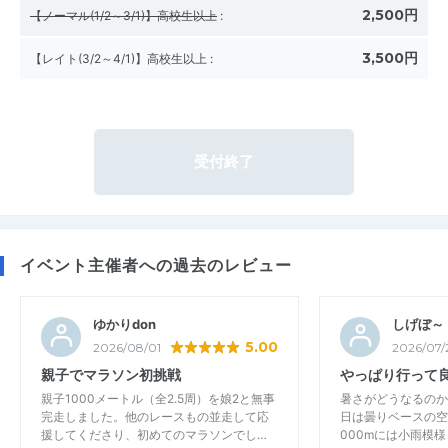
2,500円
【ノーマル(1/2～3/1)】高校生以上
:
3,500円
【レイト(3/2～4/1)】高校生以上
:
受付終了
イベント主催者への過去のレビュー
ゆかりdon
しげぼ～
5.00
2026/08/01
2026/07/
親子でマラソン初挑戦
やっぱり行って良
親子1000メートル（全2.5周）を娘2と無事
暑さがどうなるのか
完走しました。他のレースもの並走して応
日は曇りベースの空
援してくださり、初めてのマラソンでし…
000mには小雨模