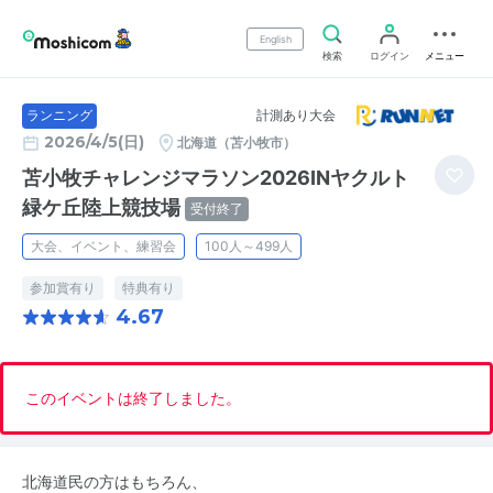
English
検索
ログイン
メニュー
計測あり大会
ランニング
2026/4/5(日)
北海道（苫小牧市）
苫小牧チャレンジマラソン2026INヤクルト
緑ケ丘陸上競技場
受付終了
大会、イベント、練習会
100人～499人
参加賞有り
特典有り
4.67
このイベントは終了しました。
北海道民の方はもちろん、