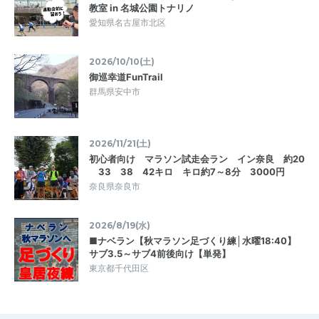
教室 in 名城公園トナリノ
愛知県名古屋市北区
2026/10/10(土)
御巡幸道FunTrail
群馬県安中市
2026/11/21(土)
初心者向け マラソン試走会ラン イン奈良 約20
33 38 42キロ キロ約7～8分 3000円
奈良県奈良市
2026/8/19(水)
■ナベラン【秋マラソン足づくり練│水曜18:40】
サブ3.5～サブ4前後向け【単発】
東京都千代田区