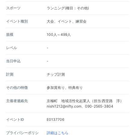
スポーツ
ランニング(種目：その他)
イベント種別
大会、イベント、練習会
規模
100人～499人
レベル
-
当日申込
-
計測
チップ計測
その他の特徴
参加賞有り、特典有り
主催者連絡先
京極町 地域活性化起業人（担当:西堂路 淳）
nishi1212@nifty.com、090-2565-3804
イベントID
E0137706
プライバシーポリシ
詳細はこちら