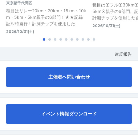
東京都千代田区
種目は⦿フル⦿30km⦿
種目はリレー20km・20km・15km・10k
5km⦿親子の6部門。
m・5km・5km親子の6部門！★★記録
計測チップを使用した
証即時発行！計測チップを使用した...
2026/10/31(土)
2026/10/31(土)
違反報告
主催者へ問い合わせ
イベント情報ダウンロード