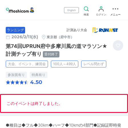
English
検索
ログイン
メニュー
計測あり大会
ランニング
2026/2/11(水)
東京都（府中市）
第74回UPRUN府中多摩川風の道マラソン★
計測チップ有り
受付終了
大会、イベント、練習会
100人～499人
レベル問わず
参加賞有り
特典有り
4.50
このイベントは終了しました。
●種目は◆フル◆30km◆ハーフ◆10kmの4部門●記録証即時発