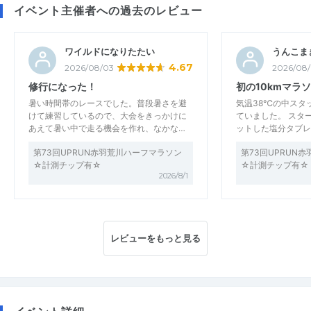
イベント主催者への過去のレビュー
ワイルドになりたたい
うんこま
4.67
2026/08/03
2026/08
修行になった！
初の10kmマラ
暑い時間帯のレースでした。普段暑さを避
気温38℃の中スタ
けて練習しているので、大会をきっかけに
ていました。 スタ
あえて暑い中で走る機会を作れ、なかな…
ットした塩分タブレ
第73回UPRUN赤羽荒川ハーフマラソン
第73回UPRUN
☆計測チップ有☆
☆計測チップ有☆
2026/8/1
レビューをもっと見る