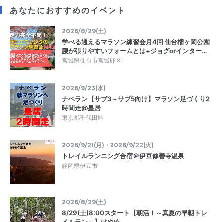
あなたにおすすめのイベント
2026/8/29(土)
学べる通えるマラソン練習会月4回 仙台榴ヶ岡公園
腰が張りやすいフォームとは+ジョグorインター…
宮城県仙台市宮城野区
2026/9/23(水)
ナベラン【サブ3～サブ5向け】マラソン足づくり2
時間走@皇居
東京都千代田区
2026/9/21(月)・2026/9/22(火)
トレイルランニング合宿＠伊豆修善寺温泉
静岡県伊豆市
2026/8/29(土)
8/29(土)8:00スタート【朝活！～真夏の早朝トレ
イルラン～】はやめ