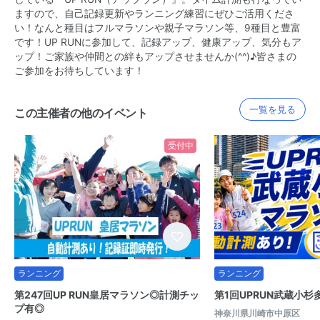
ますので、自己記録更新やランニング練習にぜひご活用くださ
い！なんと種目はフルマラソンや親子マラソン等、9種目と豊富
です！UP RUNに参加して、記録アップ、健康アップ、気分もア
ップ！ご家族や仲間との絆もアップさせませんか(^^)♪皆さまの
ご参加をお待ちしています！
一覧を見る
この主催者の他のイベント
受付中
ランニング
ランニング
第247回UP RUN皇居マラソン◎計測チッ
第1回UPRUN武蔵小
プ有◎
神奈川県川崎市中原区