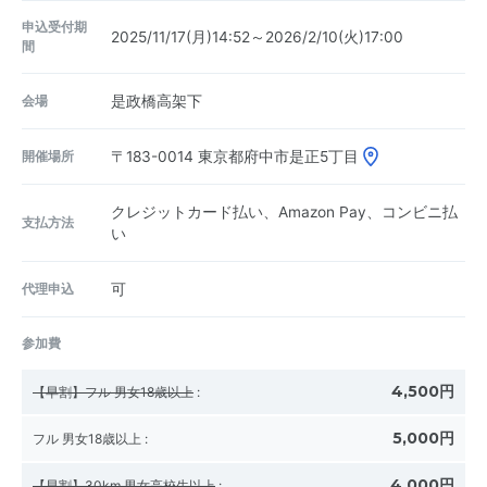
申込受付期
2025/11/17(月)14:52～2026/2/10(火)17:00
間
会場
是政橋高架下
開催場所
〒183-0014
東京都府中市是正5丁目
クレジットカード払い、Amazon Pay、コンビニ払
支払方法
い
代理申込
可
参加費
4,500円
【早割】フル 男女18歳以上
:
5,000円
フル 男女18歳以上
:
4,000円
【早割】30km 男女高校生以上
: