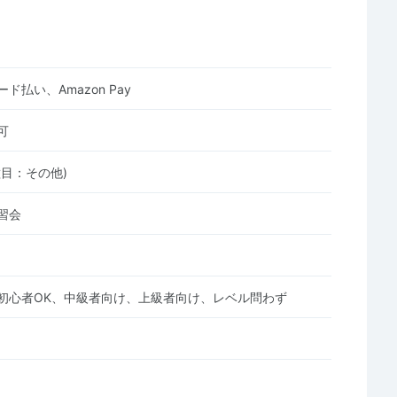
ド払い、Amazon Pay
可
種目：その他)
習会
初心者OK、中級者向け、上級者向け、レベル問わず