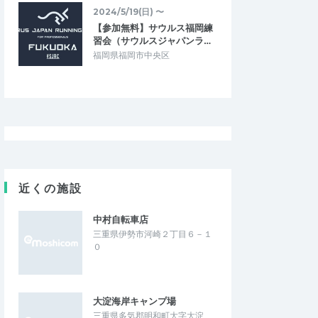
2024/5/19(日) 〜
ハマやんか
【参加無料】サウルス福岡練
習会（サウルスジャパンラ…
4.00
5.00
0
2025/05/07
福岡県福岡市中央区
ます
楽しい雰囲気の中追い込めた
てください！
合宿明けの身体で最後の追い込みをかける
意味で参加。 単独走になるかも...と予想し
てましたが、スペシャルゲストのペーサ…
5年走り納め~煩悩ランニ
５/５(祝月)いせランフェスタPresentsト
in大仏山公園
ラックフェスティバル
2025/12/28
2025/5/5
近くの施設
中村自転車店
三重県伊勢市河崎２丁目６－１
０
大淀海岸キャンプ場
三重県多気郡明和町大字大淀