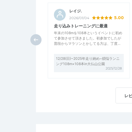
レイジ.
5.00
2026/01/04
走り込みトレーニングに最適
年末の108mを108本というイベントに初め
て参加させて頂きました。初参加でしたが
普段からマラソンとかしてる方は、丁度…
12/28(日)~2025年走り納め~煩悩ランニ
ング108m×108本in大仏山公園
2025/12/28
レ