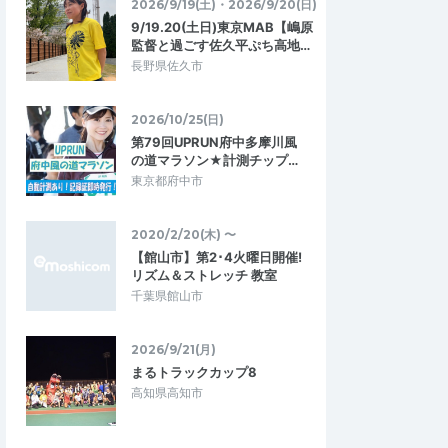
2026/9/19(土)・2026/9/20(日)
9/19.20(土日)東京MAB【嶋原
監督と過ごす佐久平ぷち高地…
長野県佐久市
2026/10/25(日)
第79回UPRUN府中多摩川風
の道マラソン★計測チップ…
東京都府中市
2020/2/20(木) 〜
【館山市】第2･4火曜日開催!
リズム＆ストレッチ 教室
千葉県館山市
2026/9/21(月)
まるトラックカップ8
高知県高知市