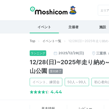
エリ
イベント
主催者
施設
Top
イベント一覧
12/28(日)~2025年走り
2025/12/28(日)
三重県
ランニング
12/28(日)~2025年走り納
山公園
受付終了
イベント、練習会
50人～99人
初心者向
4.44
基本情報
レビュー