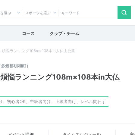
アを選ぶ
スポーツを選ぶ
コース
クラブ・チーム
納め~煩悩ランニング108m×108本in大仏山公園
（多気郡明和町）
め~煩悩ランニング108m×108本in大仏
け、初心者OK、中級者向け、上級者向け、レベル問わず
イベント詳細
タイム
スケジュール
主