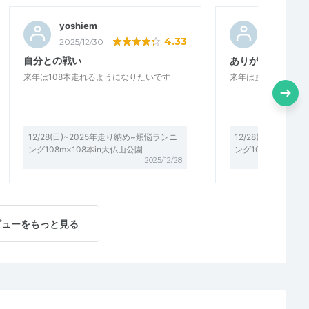
yoshiem
yoshiem
4.33
2025/12/30
2025/12/3
自分との戦い
ありがとうござい
来年は108本走れるようになりたいです
来年は直線で走らせ
12/28(日)~2025年走り納め~煩悩ランニ
12/28(日)~202
ング108m×108本in大仏山公園
ング108m×108本
2025/12/28
ビューをもっと見る