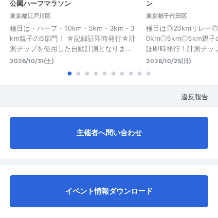
公園ハーフマラソン
ン
東京都江戸川区
東京都千代田区
種目は・ハーフ・10km・5km・3km・3
種目は◎20kmリレー◎2
km親子の5部門！ ☆記録証即時発行☆計
0km◎5km◎5km親
測チップを使用した自動計測となりま...
証即時発行！計測チップを
2026/10/31(土)
2026/10/25(日)
違反報告
主催者へ問い合わせ
イベント情報ダウンロード