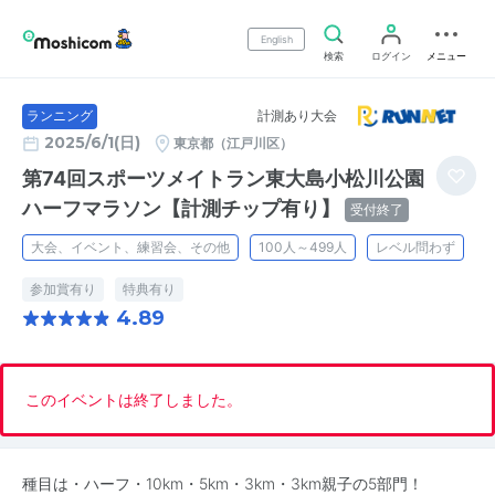
English
検索
ログイン
メニュー
計測あり大会
ランニング
2025/6/1(日)
東京都（江戸川区）
第74回スポーツメイトラン東大島小松川公園
ハーフマラソン【計測チップ有り】
受付終了
大会、イベント、練習会、その他
100人～499人
レベル問わず
参加賞有り
特典有り
4.89
このイベントは終了しました。
種目は・ハーフ・10km・5km・3km・3km親子の5部門！