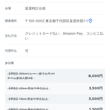
会場
皇居時計台前
開催場所
〒100-0002
東京都千代田区皇居外苑1-1
クレジットカード払い、Amazon Pay、コンビニ払
支払方法
い
代理申込
可
参加費
【早割】20kmリレー 誰でも可 ※1
8,000円
チーム参加人数4名
:
3,500円
【早割】20km 男女中学生以上
:
3,000円
【早割】15km 男女中学生以上
:
2,500円
【早割】10km 男女中学生以上
: