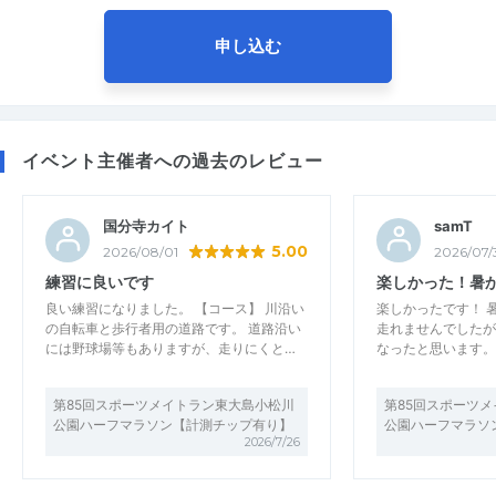
申し込む
イベント主催者への過去のレビュー
国分寺カイト
samT
5.00
2026/08/01
2026/07/
練習に良いです
楽しかった！暑
良い練習になりました。 【コース】 川沿い
楽しかったです！ 
の自転車と歩行者用の道路です。 道路沿い
走れませんでしたが
には野球場等もありますが、走りにくと…
なったと思います。
第85回スポーツメイトラン東大島小松川
第85回スポーツ
公園ハーフマラソン【計測チップ有り】
公園ハーフマラソ
2026/7/26