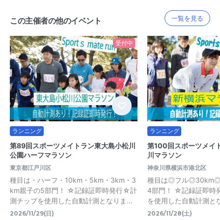
一覧を見る
この主催者の他のイベント
受付中
ランニング
ランニング
第89回スポーツメイトラン東大島小松川
第100回スポーツメイ
公園ハーフマラソン
川マラソン
東京都江戸川区
神奈川県横浜市港北区
種目は・ハーフ・10km・5km・3km・3
種目は◎フル◎30km◎
km親子の5部門！ ☆記録証即時発行☆計
4部門！ ☆記録証即時
測チップを使用した自動計測となりま...
を使用した自動計測となり
2026/11/29(日)
2026/11/28(土)