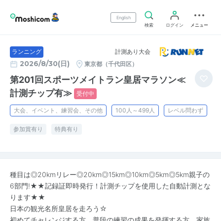
English
検索
ログイン
メニュー
計測あり大会
ランニング
2026/8/30(日)
東京都（千代田区）
第201回スポーツメイトラン皇居マラソン≪
計測チップ有≫
受付中
大会、イベント、練習会、その他
100人～499人
レベル問わず
参加賞有り
特典有り
種目は◎20kmリレー◎20km◎15km◎10km◎5km◎5km親子の
6部門!★★記録証即時発行！計測チップを使用した自動計測とな
ります★★
日本の観光名所皇居を走ろう☆
初めてチャレンジする方、普段の練習の成果を発揮する方、家族