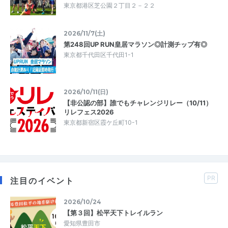
東京都港区芝公園２丁目２－２２
2026/11/7(土)
第248回UP RUN皇居マラソン◎計測チップ有◎
東京都千代田区千代田1-1
2026/10/11(日)
【非公認の部】誰でもチャレンジリレー（10/11）
リレフェス2026
東京都新宿区霞ケ丘町10-1
PR
注目のイベント
2026/10/24
【第３回】松平天下トレイルラン
愛知県豊田市