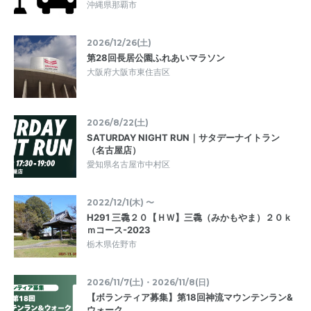
沖縄県那覇市
2026/12/26(土)
第28回長居公園ふれあいマラソン
大阪府大阪市東住吉区
2026/8/22(土)
SATURDAY NIGHT RUN｜サタデーナイトラン
（名古屋店）
愛知県名古屋市中村区
2022/12/1(木) 〜
H291 三毳２０【ＨＷ】三毳（みかもやま）２０ｋ
ｍコース-2023
栃木県佐野市
2026/11/7(土)・2026/11/8(日)
【ボランティア募集】第18回神流マウンテンラン&
ウォーク