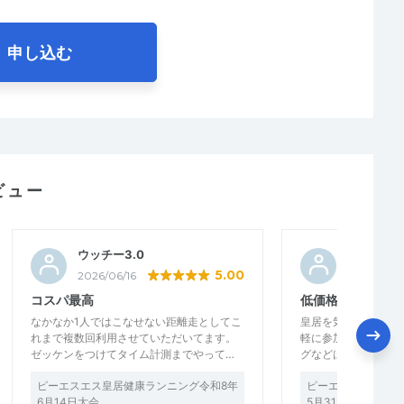
申し込む
ビュー
ウッチー3.0
むらたむ
5.00
2026/06/16
2026/06/
コスパ最高
低価格に大満足で
なかなか1人ではこなせない距離走としてこ
皇居を気持ちよく走
れまで複数回利用させていただいてます。
軽に参加できたこと
ゼッケンをつけてタイム計測までやって…
グなどはありません
ピーエスエス皇居健康ランニング令和8年
ピーエスエス皇居健
6月14日大会
5月31日大会