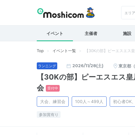
エリ
イベント
主催者
施設
Top
イベント一覧
【30Kの部】ピーエスエス皇
2026/11/28(土)
東京都
ランニング
【30Kの部】ピーエスエス皇
会
受付中
大会、練習会
100人～499人
初心者OK
参加賞有り