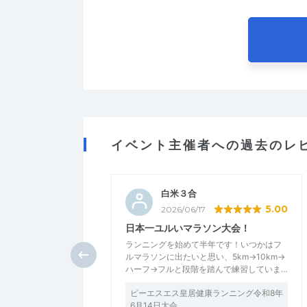
イベント主催者への過去のレ
白米３合
5.00
2026/06/17
日本一ユルいマラソン大会！
ランニングを始めて半年です！いつかはフ
ルマラソンに出たいと思い、5km→10km→
ハーフ→フルと段階を踏んで練習していま…
ピーエスエス皇居健康ランニング令和8年
6月14日大会