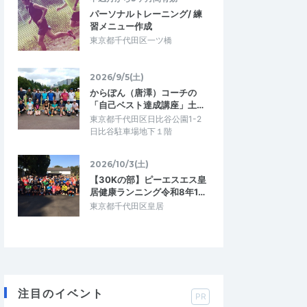
パーソナルトレーニング/ 練
習メニュー作成
東京都千代田区一ツ橋
2026/9/5(土)
からぽん（唐澤）コーチの
「自己ベスト達成講座」土…
東京都千代田区日比谷公園1-2
日比谷駐車場地下１階
2026/10/3(土)
【30Kの部】ピーエスエス皇
居健康ランニング令和8年1…
東京都千代田区皇居
注目のイベント
PR