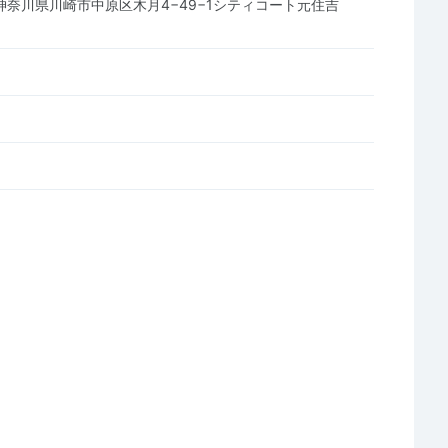
25 神奈川県川崎市中原区木月4−49−1シティコート元住吉