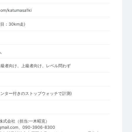
.com/katumasa1ki
目：30km走)
人
中級者向け、上級者向け、レベル問わず
リンター付きのストップウォッチで計測)
株式会社（担当:一木昭克）
@gmail.com、090-3906-8300