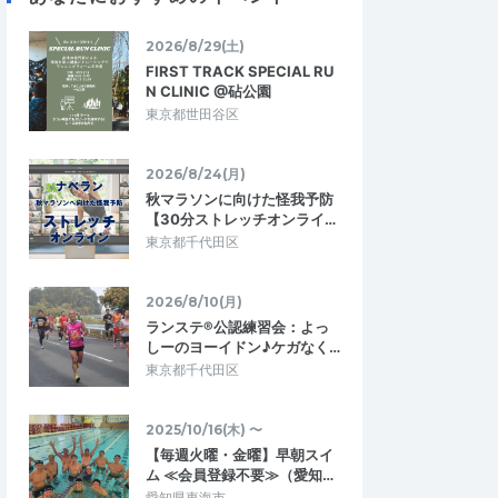
2026/5/31
2026/4/18
2026/8/29(土)
FIRST TRACK SPECIAL RU
N CLINIC @砧公園
東京都世田谷区
2026/8/24(月)
秋マラソンに向けた怪我予防
【30分ストレッチオンライ…
東京都千代田区
2026/8/10(月)
ランステ®公認練習会：よっ
しーのヨーイドン♪ケガなく…
東京都千代田区
2025/10/16(木) 〜
【毎週火曜・金曜】早朝スイ
ム ≪会員登録不要≫（愛知…
愛知県東海市