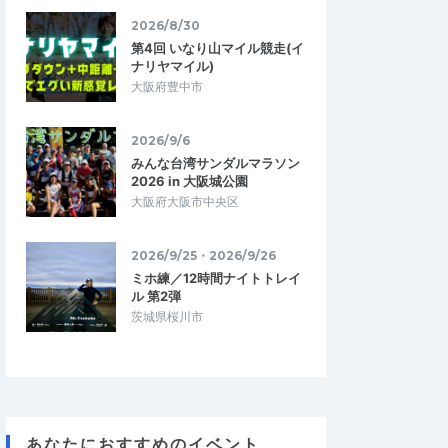
2026/8/30
第4回 いなり山マイル競走(イ
ナリヤマイル)
大阪府豊中市
2026/9/6
みんな台湾サンダルマラソン
2026 in 大阪城公園
大阪府大阪市中央区
2026/9/25・2026/9/26
ミホ練／12時間ナイトトレイ
ら
KAZU・OSAKA
ル 第2弾
5.00
5.00
08
2026/04/22
茨城県桜川市
す
とてもリーズナブルで参加しやすい
れました。低価格で気
自分的にはオフシーズンに入っていて秋以
に大満足です。計測タ
降に向けてインターバル走・ペース走に取
が、なくて充分です…
り組んでいるので現状の自分の走力を測…
康ランニング令和8年
ピーエスエス皇居健康ランニング令和8年
あなたにおすすめのイベント
4月18日大会