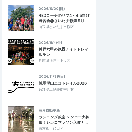
2026/9/20(日)
REDコーチのサブ4～4.5向け
JUJU
練習会@さいたま彩湖 9月
5.00
5.00
5
2026/08/04
埼玉県さいたま市桜区
トに参加
オーバーナイト夜景 ディズニー台場
ラン
雪でイベントが中止に
2026/9/4(金)
オーバーナイト夜景ランに参加してきまし
が、振替で他のイベン
神戸六甲の絶景ナイトトレイ
た。 前半の途中で橋から花火が観れたり観
きました。 柔軟に…
ルラン
覧車のイルミネーションも綺麗で楽しめ…
兵庫県神戸市中央区
マラソンコース体験
オーバーナイト 夜景 ディズニー台場
約15 32 42…
ラン 約55 49 37 13キロ キロ7…
2026/11/29(日)
2026/1/3
2026/8/1・2026/8/2
陣馬形山エコトレイル2026
長野県上伊那郡中川村
毎月自動更新
ランニング教室 メンバー大募
集！シカゴマラソン入賞ナ…
東京都千代田区