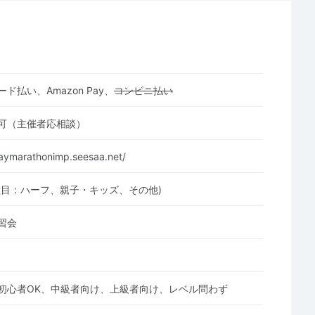
ド払い、Amazon Pay、
コンビニ払い
可（主催者応相談）
aymarathonimp.seesaa.net/
種目：ハーフ、親子・キッズ、その他)
習会
初心者OK、中級者向け、上級者向け、レベル問わず