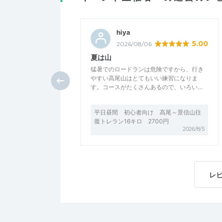
hiya
5.00
2026/08/06
夏は山
猛暑でのロードランは危険ですから、行き
やすい高尾山はとてもいい練習になりま
す。コースがたくさんあるので、いろい…
平日昼間 初心者向け 高尾～景信山往
復トレラン16キロ 2700円
2026/8/5
レ