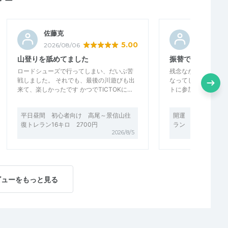
佐藤克
mshrnuc
5.00
2026/08/06
2026/08/0
山登りを舐めてました
振替で他のイベン
ロードシューズで行ってしまい、だいぶ苦
残念ながら当日は積
戦しました。 それでも、最後の川遊びも出
なってしまいました
来て、楽しかったです かつでTICTOKに…
トに参加させていただ
平日昼間 初心者向け 高尾～景信山往
開運 初心者向け 
復トレラン16キロ 2700円
ラン インさいたま 
2026/8/5
ビューをもっと見る