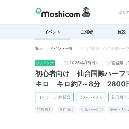
エリ
イベント
主催者
施設
Top
イベント一覧
初心者向け 仙台国際ハーフマ
2025/4/13(日)
宮城県（
ランニング
初心者向け 仙台国際ハーフマ
キロ キロ約7～8分 2800
イベント、練習会
30人～49人
初心者向
特典有り
女性向け
シルバー向け
医療・リハ