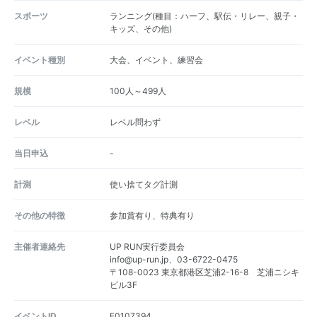
スポーツ
ランニング(種目：ハーフ、駅伝・リレー、親子・
キッズ、その他)
イベント種別
大会、イベント、練習会
規模
100人～499人
レベル
レベル問わず
当日申込
-
計測
使い捨てタグ計測
その他の特徴
参加賞有り、特典有り
主催者連絡先
UP RUN実行委員会
info@up-run.jp、03-6722-0475
〒108-0023 東京都港区芝浦2-16-8 芝浦ニシキ
ビル3F
イベントID
E0107394