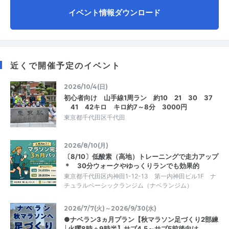
イベント情報ダウンロード
近くで開催予定のイベント
2026/10/4(日)
初心者向け 山手線1周ラン 約10 21 30 37
41 42キロ キロ約7～8分 3000円
東京都千代田区千代田
2026/8/10(月)
〔8/10〕低酸素（高地）トレーニングで走力アップ
＊ 30分ウォークやゆっくりランでも効果的
東京都千代田区内神田1-12-13 第一内神田ビル1F ナ
チュラルベーシックランジム（ナベランジム）
2026/7/7(火)～2026/9/30(水)
●ナベラン3ヵ月プラン【秋マラソン足づくり2部練
│火曜8時＋9時半】サブ4.5～サブ5前後向け