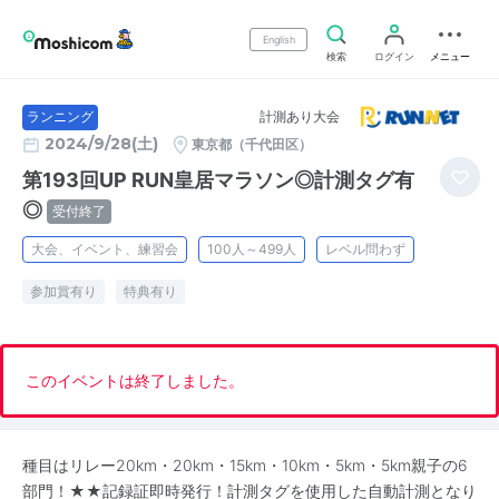
English
検索
ログイン
メニュー
計測あり大会
ランニング
2024/9/28(土)
東京都（千代田区）
第193回UP RUN皇居マラソン◎計測タグ有
◎
受付終了
大会、イベント、練習会
100人～499人
レベル問わず
参加賞有り
特典有り
このイベントは終了しました。
種目はリレー20km・20km・15km・10km・5km・5km親子の6
部門！★★記録証即時発行！計測タグを使用した自動計測となり