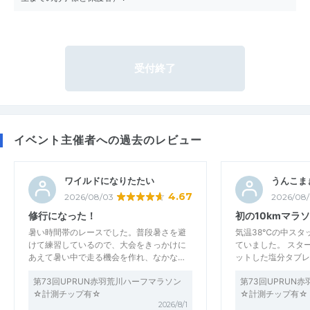
受付終了
イベント主催者への過去のレビュー
ワイルドになりたたい
うんこま
4.67
2026/08/03
2026/08
修行になった！
初の10kmマラ
暑い時間帯のレースでした。普段暑さを避
気温38℃の中スタ
けて練習しているので、大会をきっかけに
ていました。 スタ
あえて暑い中で走る機会を作れ、なかな…
ットした塩分タブレ
第73回UPRUN赤羽荒川ハーフマラソン
第73回UPRUN
☆計測チップ有☆
☆計測チップ有☆
2026/8/1