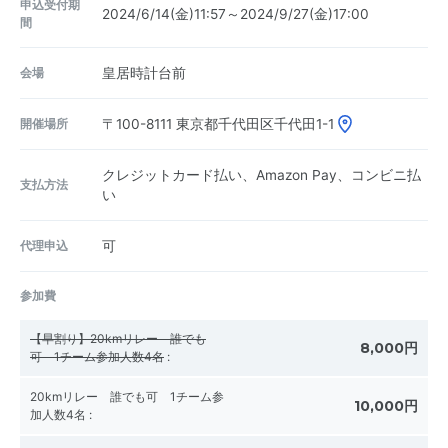
申込受付期
2024/6/14(金)11:57～2024/9/27(金)17:00
間
会場
皇居時計台前
開催場所
〒100-8111
東京都千代田区千代田1-1
クレジットカード払い、Amazon Pay、コンビニ払
支払方法
い
代理申込
可
参加費
【早割り】20kmリレー 誰でも
8,000円
可 1チーム参加人数4名
:
20kmリレー 誰でも可 1チーム参
10,000円
加人数4名
: