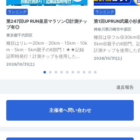
ランニング
ランニング
第247回UP RUN皇居マラソン◎計測チッ
第1回UPRUN武蔵小
プ有◎
神奈川県川崎市中原区
東京都千代田区
種目は⦿フル⦿30km⦿
種目はリレー20km・20km・15km・10k
5km⦿親子の6部門。
m・5km・5km親子の6部門！★★記録
計測チップを使用した
証即時発行！計測チップを使用した...
2026/10/31(土)
2026/10/31(土)
違反報告
主催者へ問い合わせ