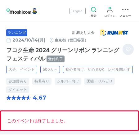
English
検索
ログイン
メニュー
計測あり大会
ランニング
2024/10/14(月)
東京都（世田谷区）
フコク生命 2024 グリーンリボン ランニング
フェスティバル
受付終了
大会、イベント
500人～
初心者向け、初心者OK、レベル問わず
参加賞有り
特典有り
シルバー向け
医療・リハビリ
ダイエット
4.67
このイベントは終了しました。