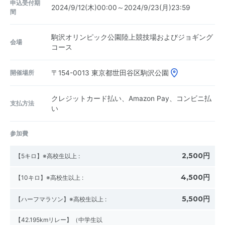
申込受付期
2024/9/12(木)00:00～2024/9/23(月)23:59
間
駒沢オリンピック公園陸上競技場およびジョギング
会場
コース
開催場所
〒154-0013
東京都世田谷区駒沢公園
クレジットカード払い、Amazon Pay、コンビニ払
支払方法
い
参加費
2,500円
【5キロ】※高校生以上
:
4,500円
【10キロ】※高校生以上
:
5,500円
【ハーフマラソン】※高校生以上
:
【42.195kmリレー】（中学生以