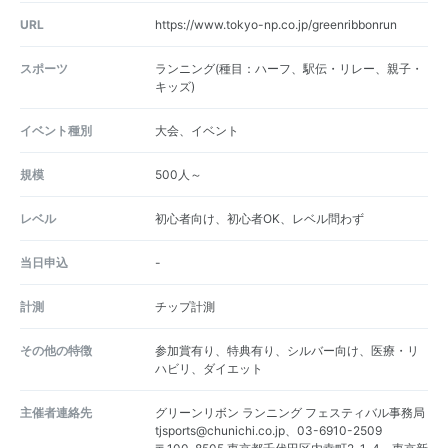
URL
https://www.tokyo-np.co.jp/greenribbonrun
スポーツ
ランニング(種目：ハーフ、駅伝・リレー、親子・
キッズ)
イベント種別
大会、イベント
規模
500人～
レベル
初心者向け、初心者OK、レベル問わず
当日申込
-
計測
チップ計測
その他の特徴
参加賞有り、特典有り、シルバー向け、医療・リ
ハビリ、ダイエット
主催者連絡先
グリーンリボン ランニング フェスティバル事務局
tjsports@chunichi.co.jp、03-6910-2509