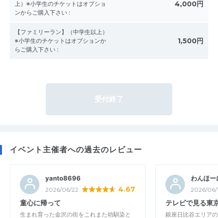
4,000円
上）※小学生のチケットはオプショ
ンからご購入下さい
:
【ファミリーラン】（中学生以上）
1,500円
※小学生のチケットはオプションか
らご購入下さい
:
受付終了
イベント主催者への過去のレビュー
yanto8696
わんほー
4.67
2026/06/22
2026/06/
童心に帰って
テレビで見る東
生まれ育った金沢の街をこれまた幼馴染と
銀座日比谷エリアの