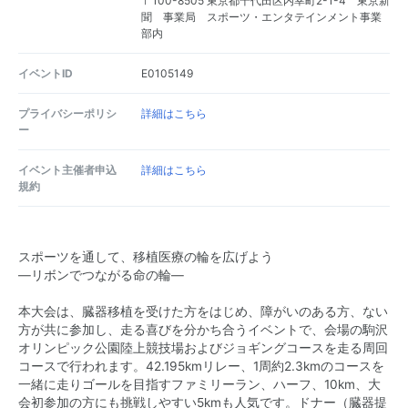
〒100-8505 東京都千代田区内幸町2-1-4 東京新
聞 事業局 スポーツ・エンタテインメント事業
部内
イベントID
E0105149
プライバシーポリシ
詳細はこちら
ー
イベント主催者申込
詳細はこちら
規約
スポーツを通して、移植医療の輪を広げよう
―リボンでつながる命の輪―
本大会は、臓器移植を受けた方をはじめ、障がいのある方、ない
方が共に参加し、走る喜びを分かち合うイベントで、会場の駒沢
オリンピック公園陸上競技場およびジョギングコースを走る周回
コースで行われます。42.195kmリレー、1周約2.3kmのコースを
一緒に走りゴールを目指すファミリーラン、ハーフ、10km、大
会初参加の方にも挑戦しやすい5kmも人気です。ドナー（臓器提