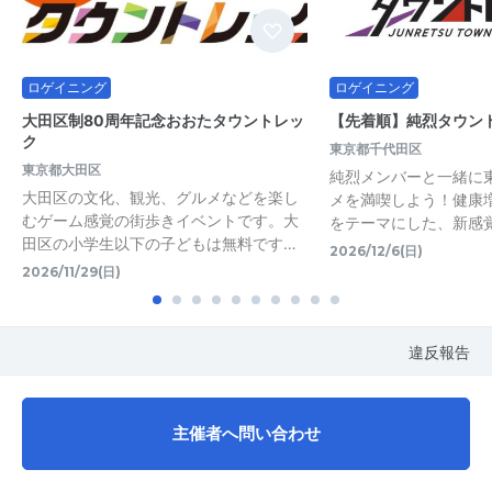
ロゲイニング
ロゲイニング
大田区制80周年記念おおたタウントレッ
【先着順】純烈タウント
ク
東京都千代田区
東京都大田区
純烈メンバーと一緒に
大田区の文化、観光、グルメなどを楽し
メを満喫しよう！健康
むゲーム感覚の街歩きイベントです。大
をテーマにした、新感
田区の小学生以下の子どもは無料です…
2026/12/6(日)
2026/11/29(日)
違反報告
主催者へ問い合わせ