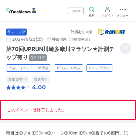
English
検索
ログイン
メニュー
計測あり大会
ランニング
2024/6/22(土)
神奈川県（川崎市幸区）
第70回UPRUN川崎多摩川マラソン★計測チ
ップ有り
受付終了
大会、イベント、練習会
100人～499人
レベル問わず
参加賞有り
特典有り
4.00
このイベントは終了しました。
種目は⦿フル⦿30km⦿ハーフ⦿10km⦿5km⦿親子の6部門。記