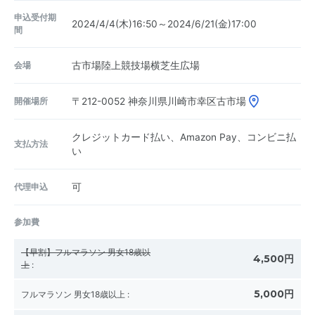
申込受付期
2024/4/4(木)16:50～2024/6/21(金)17:00
間
会場
古市場陸上競技場横芝生広場
開催場所
〒212-0052
神奈川県川崎市幸区古市場
クレジットカード払い、Amazon Pay、コンビニ払
支払方法
い
代理申込
可
参加費
【早割】フルマラソン 男女18歳以
4,500円
上
:
5,000円
フルマラソン 男女18歳以上
: