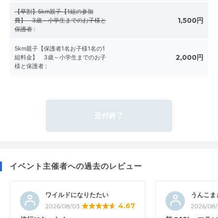
【早割】5km親子【1組の参加
1,500円
費】 3歳～小学生までのお子様と
保護者
:
5km親子【保護者1名お子様1名の1
2,000円
組料金】 3歳～小学生までのお子
様と保護者
:
受付終了
イベント主催者への過去のレビュー
ワイルドになりたたい
うんこま
4.67
2026/08/03
2026/08