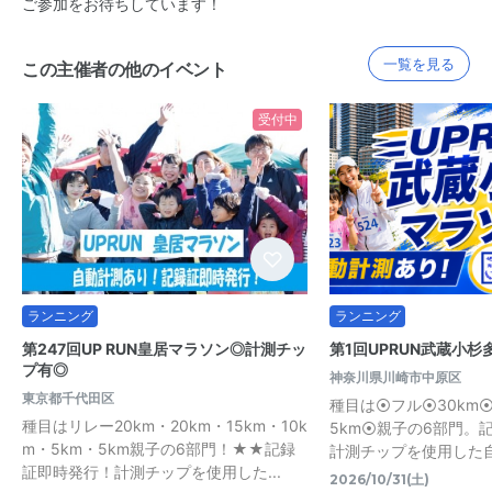
ご参加をお待ちしています！
一覧を見る
この主催者の他のイベント
受付中
ランニング
ランニング
第247回UP RUN皇居マラソン◎計測チッ
第1回UPRUN武蔵小
プ有◎
神奈川県川崎市中原区
東京都千代田区
種目は⦿フル⦿30km⦿
種目はリレー20km・20km・15km・10k
5km⦿親子の6部門。
m・5km・5km親子の6部門！★★記録
計測チップを使用した
証即時発行！計測チップを使用した...
2026/10/31(土)