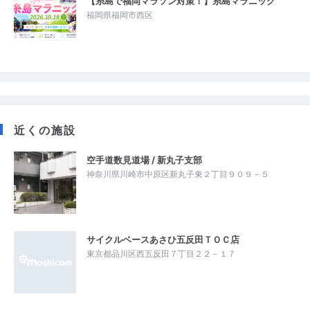
【糸島で福岡マラソン対策！】糸島マラニック
福岡県福岡市西区
近くの施設
空手道数見道場 / 新丸子支部
神奈川県川崎市中原区新丸子東２丁目９０９－５
サイクルベースあさひ五反田ＴＯＣ店
東京都品川区西五反田７丁目２２－１７