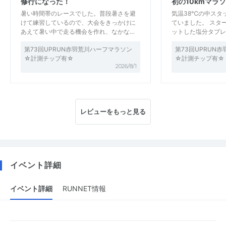
修行になった！
初の10kmマラ
暑い時間帯のレースでした。普段暑さを避
気温38℃の中スタ
けて練習しているので、大会をきっかけに
ていました。 スタ
あえて暑い中で走る機会を作れ、なかな…
ットした塩分タブレ
第73回UPRUN赤羽荒川ハーフマラソン
第73回UPRUN
☆計測チップ有☆
☆計測チップ有☆
2026/8/1
レビューをもっと見る
イベント詳細
イベント詳細
RUNNET情報