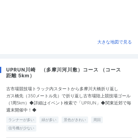
大きな地図で見る
UPRUN川崎 （多摩川河川敷）コース （コース
距離 5km）
古市場競技場トラック内スタートから多摩川大橋折り返し
ガス橋先（350メートル先）で折り返し古市場陸上競技場ゴール
（1周5km）◆詳細はイベント検索で「UPRUN」◆関東近郊で毎
週末開催中！◆
ランナーが多い
緑が多い
景色がきれい
周回
信号機が少ない