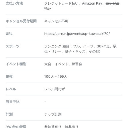
支払い方法
クレジットカード払い、Amazon Pay、
コンビニ
払い
キャンセル受付期間
キャンセル不可
URL
https://up-run.jp/events/up-kawasaki70/
スポーツ
ランニング(種目：フル、ハーフ、30km走、駅
伝・リレー、親子・キッズ、その他)
イベント種別
大会、イベント、練習会
規模
100人～499人
レベル
レベル問わず
当日申込
-
計測
チップ計測
その他の特徴
参加賞有り、特典有り