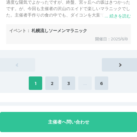
適度な陽気でよかったですが、終盤、宮ヶ丘への坂はきつかった
です。が、今回も主催者の沢山のエイドで楽しいマラニックでし
た。主催者手作りの食の中でも、ダイコンを大葉で巻いた酢漬け
は私には絶品の旨さで、私も今朝作ってみました。
そして、実質ゴール地点になったマラニックお仲間のご自宅での
イベント：
札幌流しソーメンマラニック
ソーメン流しはじめ焼き鳥、スイカなど沢山の差し入れに感
開催日：2025/6/8
謝！、乾杯ビールの旨かったこと、最高でした。お礼がてらの感
想でした。
«
1
2
3
…
6
主催者へ問い合わせ