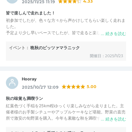
4.33
2025/11/25 11:19
皆で楽しんで走れました！
初参加でしたが、色々な方々から声かけしてもらい楽しく走れま
した。
予定より少し早いペースでしたが、皆で走ると楽しいですね
ピッザマラニックらしくない本格的なピッザでビックリでした。
途中のピザは、生焼け！？それも愛嬌ですね（笑）
イベント：
晩秋のピッツァマラニック
開催日：2025/11/23
Hooray
5.00
2025/10/27 12:09
秋の味覚も満喫ラン
紅葉色づく手稲を25km程ゆっくり楽しみながら走りました。主
催者様のお手製シチューやアップルケーキなど堪能。野菜の直売
所で激安の旬野菜を購入。今年も素敵な秋を満喫することができ
ました！いつもありがとうございます＼(^o^)／