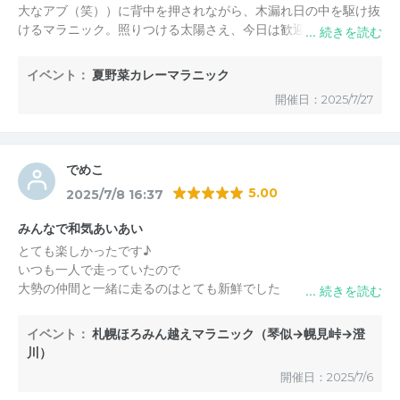
大なアブ（笑））に背中を押されながら、木漏れ日の中を駆け抜
けるマラニック。照りつける太陽さえ、今日は歓迎してくれてい
るように思えた。日常ではなかなか味わえない、汗だくの心地よ
さ。川遊びで笑い合う仲間たちとの時間に、子どもの頃の「夏休
イベント：
夏野菜カレーマラニック
み」を思い出した。道中で立ち寄った地元のお店のソフトクリー
開催日：2025/7/27
ムや濃厚な牛乳、そして大人ならではの麦のお水（笑）は、まさ
にご褒美。冷たさに顔をしかめながらも、「これこれ！」と頷く
自分がいた。ただ走るだけじゃない。景色も味も、人との出会い
も丸ごと楽しめたマラニックだ。「大人になると、夏休みなんて
でめこ
ないよね」なんて言っていたけれど、今日だけは確かに夏休みだ
5.00
2025/7/8 16:37
った。そして、最高の一日だった。主催者の栗山さんとお姉さん
に感謝、そして初めての参加を温かく受け入れてくれた常連の皆
みんなで和気あいあい
様にも感謝です。滝川BEERS ヨッシー（BEERSゆうゆう）
とても楽しかったです♪
いつも一人で走っていたので
大勢の仲間と一緒に走るのはとても新鮮でした
みんな親切てフレンドリーなので初めてでも
大丈夫でした
イベント：
札幌ほろみん越えマラニック（琴似→幌見峠→澄
主催者の方一緒に走った皆様
川）
楽しい時間をありがとう〜
開催日：2025/7/6