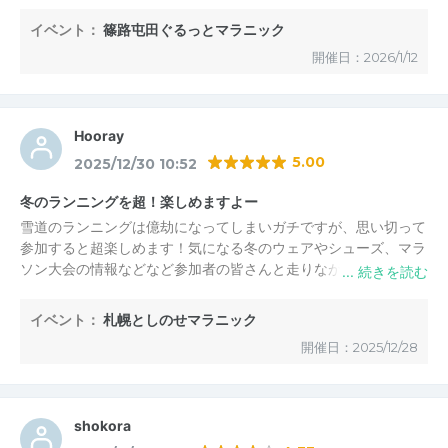
カンのようでした(オトンか？)
イベント：
篠路屯田ぐるっとマラニック
篠路地区の歴史にもチラリと触れ、150年前に移住した先人(寒か
開催日：2026/1/12
っただろなー)に思いを馳せたりするのも栗マラならではでした
(^^)
今回も愉しい休日になりました！今年もよろしくお願いします。
Hooray
5.00
2025/12/30 10:52
冬のランニングを超！楽しめますよー
雪道のランニングは億劫になってしまいガチですが、思い切って
参加すると超楽しめます！気になる冬のウェアやシューズ、マラ
ソン大会の情報などなど参加者の皆さんと走りながらワイワイ交
流できて、参考に出来る！ありがたやま過ぎるイベントです。特
に主催者様が用意してくれる補給食はランニング中の一番のお楽
イベント：
札幌としのせマラニック
しみです。今年も１年、季節ごと思い出に残るコースを走ること
開催日：2025/12/28
ができました。お世話になりました！来年もよろしくお願いしま
す。(^^)
shokora