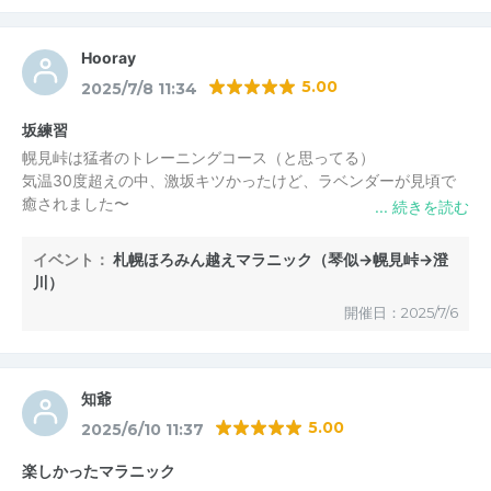
Hooray
5.00
2025/7/8 11:34
坂練習
幌見峠は猛者のトレーニングコース（と思ってる）
気温30度超えの中、激坂キツかったけど、ラベンダーが見頃で
癒されました〜
冷たいソーメン、ご褒美ジェラート、そして飲み物や氷は潤沢に
用意されていて(^^)
イベント：
札幌ほろみん越えマラニック（琴似→幌見峠→澄
安心して爆汗ランニングを楽しめました！いつもありがとうござ
川）
います(>ω<)
開催日：2025/7/6
知爺
5.00
2025/6/10 11:37
楽しかったマラニック