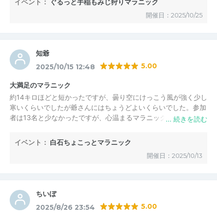
イベント：
ぐるっと手稲もみじ狩りマラニック
開催日：2025/10/25
知爺
5.00
2025/10/15 12:48
大満足のマラニック
約14キロほどと短かったですが、曇り空にけっこう風が強く少し
寒いくらいでしたが爺さんにはちょうどよいくらいでした。参加
者は13名と少なかったですが、心温まるマラニックでした。
途中のパンケーキやカボチャと小豆煮なども美味しかったです
が、お昼は主催者宅前で美味しいカレーライスなど振る舞われ、
イベント：
白石ちょこっとマラニック
最後は奥さまご実家でブドウ狩り、お土産までいただき感謝でし
開催日：2025/10/13
た。相変わらずビール飲みのみの皆さんに圧倒されながらも、私
も振る舞われた好きなお神酒、ちょこっといだだき感謝でした。
千円会費では申し訳ないくらいの感でした。今回主催者の愛犬シ
ロちゃんも参加、途中の月寒公園一緒に１周は楽しかったです。
ちいぼ
以上お礼を兼ねてのコメントでした。
5.00
2025/8/26 23:54