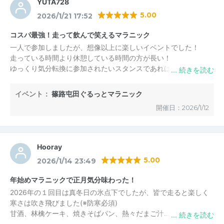
YUTA728
5.00
2026/1/21 17:52
コスパ最強！走って飲んで笑えるマラニック
一人で参加しましたが、想像以上に楽しいイベントでした！
走っている時間より休憩している時間の方が長い！
ゆっくり気分転換に参加されたいスタンスであればおすすめで
す！
印象に残った出来事２つ
イベント：
篠路屯田ぐるっとマラニック
１、先頭を引っ張っていた方が初参加者で道もわからない人だっ
開催日：2026/1/12
た（笑）
２、集合場所から日本酒を開けており、各休憩ポイントでは缶ハ
イボールを１缶飲み干し、最後の休憩ポイントではワイン
走る前に酒を飲むことで体を温めると言っている人がいた（笑）
Hooray
5.00
2026/1/14 23:49
参加者の多くはリピーター、私もまた参加したいと思いました！
年始めマラニックで正月気分味わった！
2026年の１回目は真冬日の氷点下でしたが、皆で走ると楽しく
寒さは吹き飛びました(※防寒必須)
甘酒、林檎ケーキ、焼きそばパン、熱々だまご汁…次々と参加者
に美味しいものを振る舞う主催者様は帰省した親戚をもてなすオ