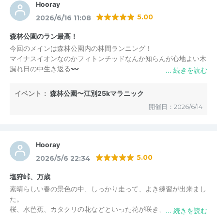
Hooray
5.00
2026/6/16 11:08
森林公園のラン最高！
今回のメインは森林公園内の林間ランニング！
マイナスイオンなのかフィトンチッドなんか知らんが心地よい木
漏れ日の中生き返る〰️
補給食はガッツリかつサンド、薬味たっぷり冷たい素麺やアイス
クリーム、GOALでは旨味たっぷりスープカレー(暑い日の熱々ス
イベント：
森林公園〜江別25kマラニック
ープがたまらん)で満腹！
開催日：2026/6/14
解散はモール温泉きよら入湯料500円と、お財布にも大変ありが
たいマラニックでした(^^)
いつもありがとうございます！
Hooray
5.00
2026/5/6 22:34
塩狩峠、万歳
素晴らしい春の景色の中、しっかり走って、よき練習が出来まし
た。
桜、水芭蕉、カタクリの花などといった花が咲き、大雪山連峰は