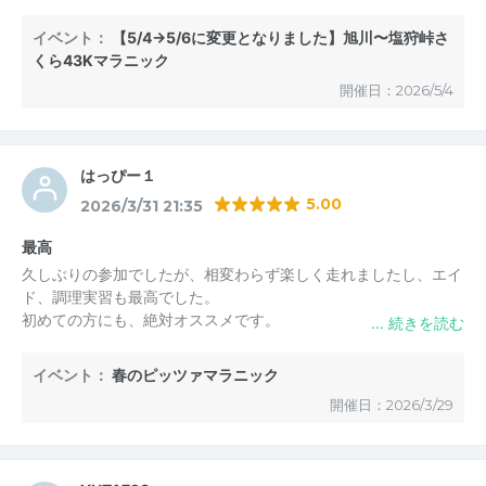
白い山並みが青空に映えて、とても美しかったです
主催者様の美味しい手作り補給食をお腹いっぱい食べて最後まで
イベント：
【5/4→5/6に変更となりました】旭川〜塩狩峠さ
元気に走り続けることが出来ました
くら43Kマラニック
今回もありがとうございました
開催日：2026/5/4
はっぴー１
5.00
2026/3/31 21:35
最高
久しぶりの参加でしたが、相変わらず楽しく走れましたし、エイ
ド、調理実習も最高でした。
初めての方にも、絶対オススメです。
イベント：
春のピッツァマラニック
開催日：2026/3/29