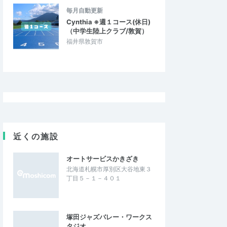
毎月自動更新
Cynthia ※週１コース(休日)
（中学生陸上クラブ/敦賀）
福井県敦賀市
近くの施設
オートサービスかきざき
北海道札幌市厚別区大谷地東３
丁目５－１－４０１
塚田ジャズバレー・ワークス
タジオ