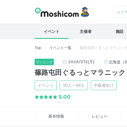
エリ
イベント
主催者
施設
Top
イベント一覧
篠路屯田ぐるっとマラニッ
2026/1/12(月)
北海道（
ランニング
篠路屯田ぐるっとマラニック
イベント
30人～49人
中級者向け
5.00
基本情報
レビュー