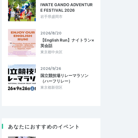
IWATE GANDO ADVENTUR
E FESTIVAL 2026
岩手県盛岡市
2026/8/20
【English Run】ナイトラン×
英会話
東京都中央区
2026/9/26
国立競技場リレーマラソン
はっぴー１
（ハーフリレー）
5.00
5.00
6
2026/03/31
東京都新宿区
最高
の中、しっかり走っ
久しぶりの参加でしたが、相変わらず楽し
ました。 桜、水芭蕉、
く走れましたし、エイド、調理実習も最高
いった花が咲き、大…
でした。 初めての方にも、絶対オススメ…
更となりました】旭川〜
あなたにおすすめのイベント
マラニック
春のピッツァマラニック
2026/5/4
2026/3/29