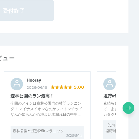
受付終了
ビュー
Hooray
Hooray
5.00
2026/06/16
2026/05/0
森林公園のラン最高！
塩狩峠、万歳
今回のメインは森林公園内の林間ランニン
素晴らしい春の景色
グ！ マイナスイオンなのかフィトンチッド
て、よき練習が出来
なんか知らんが心地よい木漏れ日の中生…
カタクリの花などと
【5/4→5/6に変
森林公園〜江別25kマラニック
塩狩峠さくら43K
2026/6/14