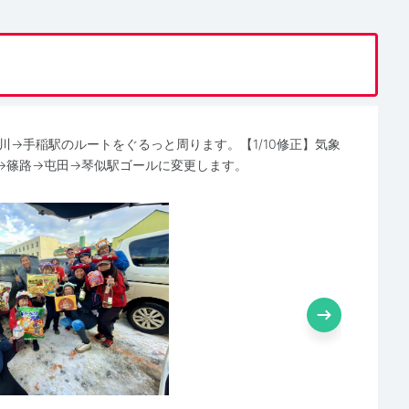
川→手稲駅のルートをぐるっと周ります。【1/10修正】気象
→篠路→屯田→琴似駅ゴールに変更します。