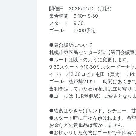
開催日 2026/01/12（月祝）
集合時間 9:10〜9:30
スタート 9:30
ゴール 15:00予定
●集合場所について
札幌市東区民センター3階【第四会議室
●ルートは以下のように変更します。
9:30スタート→10:30ミスタードーナ
イド）→12:30ロピア屯田（買物）→14
ゴール 総距離21キロ 時間はあくま
当初予定していた石狩花川は立ち寄り
●ゴールは【JR琴似駅】に変更となり
●給食はやきそばサンド、シチュー、
●スタート時に荷物を預けれます。希望
お金などの貴重品は預かりません。
●お預かりした荷物はゴールで主催者