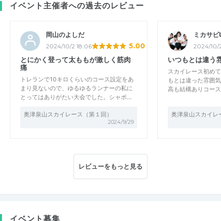
イベント主催者への過去のレビュー
岡山のよしだ
ミカサビU
5.00
2024/10/2 18:06
2024/10/
とにかく登って太ももが激しく筋肉
いつもとは違う
痛
スカイレース初めて
トレランで10キロくらいのコース設定をあ
もとは違った雰囲気
まり見ないので、ゆるゆるランナーの私に
高も結構ありコース
とってはありがたい大会でした。シャボ…
奥津泉山スカイレース（第１回）
奥津泉山スカイレ
2024/9/29
レビューをもっと見る
イベント募集