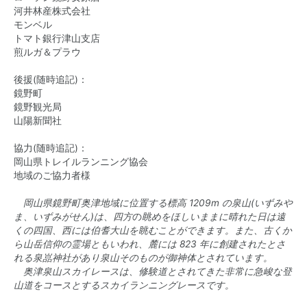
河井林産株式会社
モンベル
トマト銀行津山支店
煎ルガ＆プラウ
後援(随時追記)：
鏡野町
鏡野観光局
山陽新聞社
協力(随時追記)：
岡山県トレイルランニング協会
地域のご協力者様
岡山県鏡野町奥津地域に位置する標高
1209m
の泉山(いずみや
ま、いずみがせん)は
、
四方
の
眺めをほしいままに晴れた日は遠
くの四国、西には伯耆大山を眺むことができます。また、古くか
ら山岳信仰の霊場ともいわれ、麓には
823
年に創建されたとさ
れる泉嵓神社があり泉山そのものが御神体とされています。
奥津泉山スカイレースは、修験道とされてきた非常に急峻な登
山道をコースとするスカイランニングレースです。