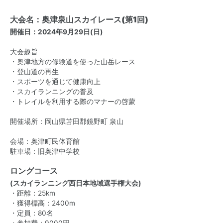
大会名：奥津泉山スカイレース(第1回)
開催日
：2024年9月29日(日)
大会趣旨
・奥津地方の修験道を使った山岳レース
・登山道の再生
・スポーツを通じて健康向上
・スカイランニングの普及
・トレイルを利用する際のマナーの啓蒙
開催場所：岡山県苫田郡鏡野町 泉山
会場：奥津町民体育館
駐車場：旧奥津中学校
ロングコース
(スカイランニング西日本地域選手権大会)
・距離：25km
・獲得標高：2400m
・定員：80名