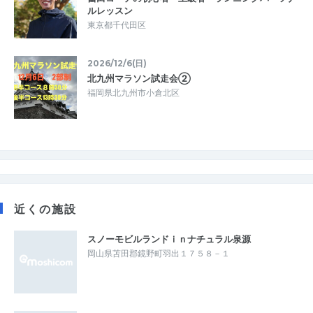
ルレッスン
東京都千代田区
2026/12/6(日)
北九州マラソン試走会②
福岡県北九州市小倉北区
近くの施設
スノーモビルランドｉｎナチュラル泉源
岡山県苫田郡鏡野町羽出１７５８－１