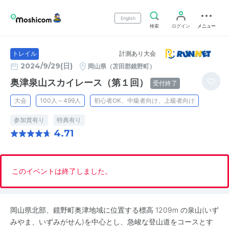
English
検索
ログイン
メニュー
計測あり大会
トレイル
2024/9/29(日)
岡山県（苫田郡鏡野町）
奥津泉山スカイレース（第１回）
受付終了
大会
100人～499人
初心者OK、中級者向け、上級者向け
参加賞有り
特典有り
4.71
このイベントは終了しました。
岡山県北部、鏡野町奥津地域に位置する標高 1209m の泉山(いず
みやま、いずみがせん)を中心とし、急峻な登山道をコースとす