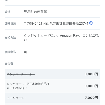
会場
奥津町民体育館
開催場所
〒708-0421
岡山県苫田郡鏡野町井坂237-4
クレジットカード払い、Amazon Pay、コンビニ払
支払方法
い
代理申込
可
参加費
9,000円
ロングコース（一般）
:
ロングコース（西日本地域選手権
9,000円
※JSA登録者）
:
7,000円
ミドルコース
: