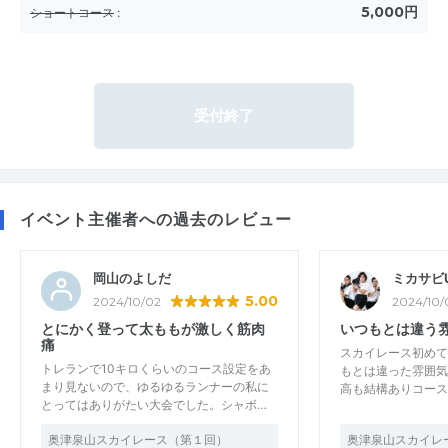
5,000円
ショートコース
:
受付終了
イベント主催者への過去のレビュー
岡山のよしだ
ミカサビU
5.00
2024/10/02
2024/10/
とにかく登って太ももが激しく筋肉
いつもとは違う
痛
スカイレース初めて
トレランで10キロくらいのコース設定をあ
もとは違った雰囲気
まり見ないので、ゆるゆるランナーの私に
高も結構ありコース
とってはありがたい大会でした。シャボ…
奥津泉山スカイレース（第１回）
奥津泉山スカイレ