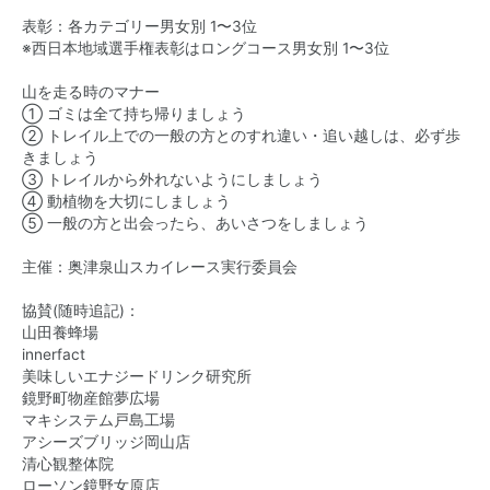
表彰：各カテゴリー男女別 1〜3位
※西日本地域選手権表彰はロングコース男女別 1〜3位
山を走る時のマナー
① ゴミは全て持ち帰りましょう
② トレイル上での一般の方とのすれ違い・追い越しは、必ず歩
きましょう
③ トレイルから外れないようにしましょう
④ 動植物を大切にしましょう
⑤ 一般の方と出会ったら、あいさつをしましょう
主催：奥津泉山スカイレース実行委員会
協賛(随時追記)：
山田養蜂場
innerfact
美味しいエナジードリンク研究所
鏡野町物産館夢広場
マキシステム戸島工場
アシーズブリッジ岡山店
清心観整体院
ローソン鏡野女原店