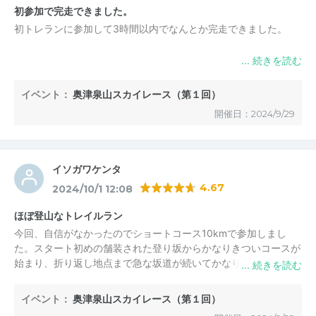
初参加で完走できました。
初トレランに参加して3時間以内でなんとか完走できました。
イベント：
奥津泉山スカイレース（第１回）
開催日：2024/9/29
イソガワケンタ
4.67
2024/10/1 12:08
ほぼ登山なトレイルラン
今回、自信がなかったのでショートコース10kmで参加しまし
た。スタート初めの舗装された登り坂からかなりきついコースが
始まり、折り返し地点まで急な坂道が続いてかなりハードでし
た。折り返しから下に関してはかなり走りやすい道でとても下り
やすかった。結果、順位はあまり良くなかったが気持ちよく走れ
イベント：
奥津泉山スカイレース（第１回）
たので満足です。距離も10kmと短めな設定でもありながら走り