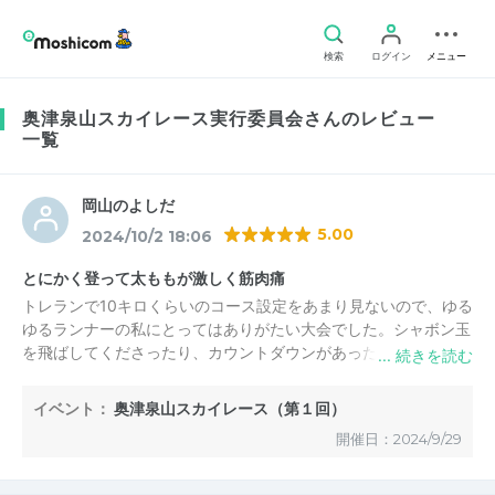
検索
ログイン
メニュー
奥津泉山スカイレース実行委員会さんのレビュー
一覧
岡山のよしだ
5.00
2024/10/2 18:06
とにかく登って太ももが激しく筋肉痛
トレランで10キロくらいのコース設定をあまり見ないので、ゆる
ゆるランナーの私にとってはありがたい大会でした。シャボン玉
を飛ばしてくださったり、カウントダウンがあったり、ワクワク
しながらスタートしました。
イベント：
奥津泉山スカイレース（第１回）
が！
開催日：2024/9/29
とにかく坂がきつかったです。普段坂道を走ることがない私は、
歩いたり座ったり、どうにかこうにか登りきりました。翌日は太