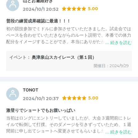
山とお遍路好き
5.00
2024/10/1 20:52
普段の練習成果確認に最適！！！
初の競技参加でミドルに参加させていただきました。試走会では
ペースを合わせていただきながらのルート説明で、本番での体力
配分をイメージすることができ、本当にありがたかったです。登
ったり、下ったり、舗装を走ったり、普段の練習成果確認に最適
なレースだと思います！！！
イベント：
奥津泉山スカイレース（第１回）
開催日：2024/9/29
TONOT
5.00
2024/10/1 20:37
激登りでショートでもお腹いっぱい
当初はロングにエントリーしていましたが、大会３週間前にトレ
イルで転倒して打撲。そのダメージを引きずっていたため、１週
間前に申し出てショートへ変更させてもらいました。
初めの登りはロングとミドルも共通ですが、これが強烈な激登