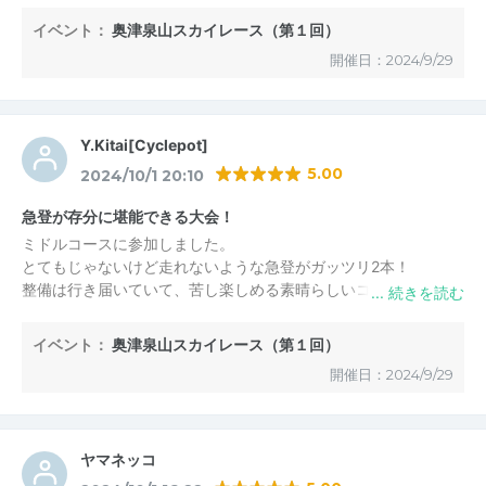
り。ショートでもお腹いっぱいになりました（笑）
イベント：
奥津泉山スカイレース（第１回）
厳しいレースの後は、のとろ温泉でまったり。いい一日を過ごせ
開催日：2024/9/29
ました。
Y.Kitai[Cyclepot]
5.00
2024/10/1 20:10
急登が存分に堪能できる大会！
ミドルコースに参加しました。
とてもじゃないけど走れないような急登がガッツリ2本！
整備は行き届いていて、苦し楽しめる素晴らしいコースレイアウ
トでした！
制限時間は一般的なトレイルランニングに比べるとやや厳しめな
イベント：
奥津泉山スカイレース（第１回）
印象ですが、ミドルまでなら危険な箇所もなく、チャレンジしが
開催日：2024/9/29
いのある大会だと思います。
ヤマネッコ