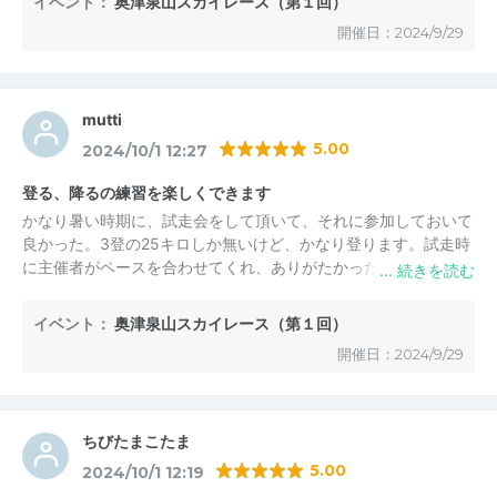
イベント：
奥津泉山スカイレース（第１回）
開催日：2024/9/29
mutti
5.00
2024/10/1 12:27
登る、降るの練習を楽しくできます
かなり暑い時期に、試走会をして頂いて、それに参加しておいて
良かった。3登の25キロしか無いけど、かなり登ります。試走時
に主催者がペースを合わせてくれ、ありがたかった。レース本番
のペース配分がしやすかった。
レース当日の天候は、晴れで気持ちの良い気候。気持ちよく走り
イベント：
奥津泉山スカイレース（第１回）
切れました。天候に左右される季節のレースで、トレーニングに
開催日：2024/9/29
最適と思います。
ちびたまこたま
5.00
2024/10/1 12:19