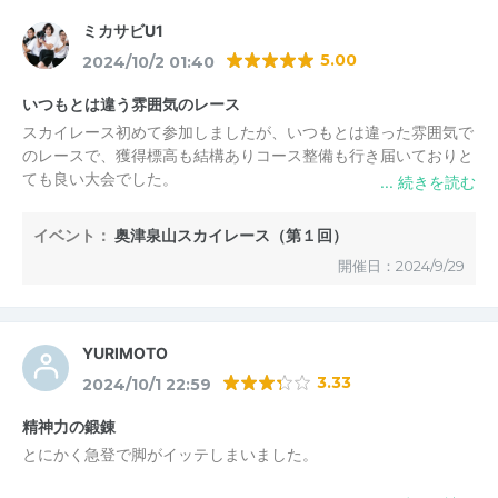
ももだけが酷い筋肉痛になり、3日たった水曜日の今日も太もも
ミカサビU1
が痛く階段の上り下りが辛いです。2時間半くらいでゴールでき
5.00
2024/10/2 01:40
ました。ゼッケン番号と名前を呼んでもらいながらゴールテープ
を切るのは恥ずかしかったですが、今回は1人で参加していたの
いつもとは違う雰囲気のレース
で、嬉しくもありました。うどんは少し待ちました。美味しくい
スカイレース初めて参加しましたが、いつもとは違った雰囲気で
ただきましたが、大会でよく見る大鍋で豚汁とか、そういう方法
のレースで、獲得標高も結構ありコース整備も行き届いておりと
でもいいのではと思いました。
ても良い大会でした。
また来年出たいです！
頂上からの眺望はすごくいいというわけではなかったですが、ロ
ングやミドルなら違うのかもしれません。自分は今後もショート
イベント：
奥津泉山スカイレース（第１回）
を走ることになると思いますが、また日程が合えば参加してみた
開催日：2024/9/29
いと思っています。
YURIMOTO
3.33
2024/10/1 22:59
精神力の鍛錬
とにかく急登で脚がイッテしまいました。