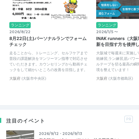
ランニング
ランニング
2026/8/22
2026/1/5 〜
8月22日(土)パーソナルランでフォーム
INAK runners
チェック
新を目指す方を後押
走ることから、トレーニング、セルフケアまで
大阪城で毎週末に実施し
普段の課題解決をマンツーマン指導で対応させ
術練習,ラン練習,筋パワ
ていただきます。カウンセリングから動画チェ
ルテープを切る最高の瞬
ックをして細かいところの改善を目指します。
境を整えています！
大阪府
(大阪市中央区)
大阪府
(大阪市都島区)
PR
注目のイベント
2026/9/12・2026/9/13