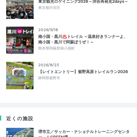
東京観光ロゲイニング2026～渋谷再発見2days～
東京都渋谷区
2026/9/18
南小国・黒川♨トレイル ～温泉好きランナーよ、
南小国・黒川で阿蘇ぼうぜ！～
熊本県阿蘇郡南小国町
2026/8/23
【レイトエントリー】裾野高原トレイルラン2026
静岡県裾野市
近くの施設
堺市立／サッカー・ナショナルトレーニングセンタ
ー J-GREEN堺