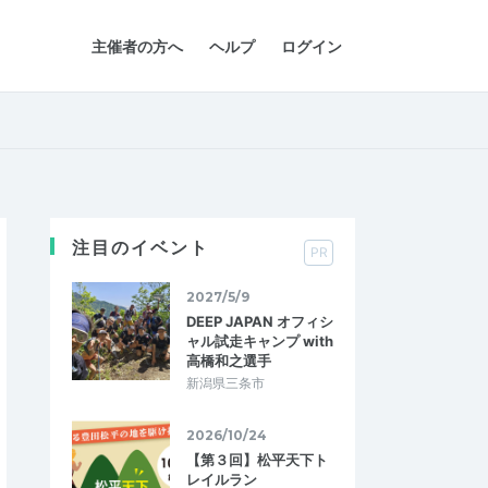
主催者の方へ
ヘルプ
ログイン
注目のイベント
PR
2027/5/9
DEEP JAPAN オフィシ
ャル試走キャンプ with
高橋和之選手
新潟県三条市
2026/10/24
【第３回】松平天下ト
レイルラン