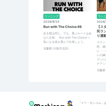
ランニング
ラン
2026/8/23
2026/
Run with The Choice #8
【ス
民ラ
走る朝は同じ。でも、選ぶルートはあ
り運
なた次第。 Run with The Choice —
気になる道を選んで出発しよう。
マラソ
防、健
大阪府
(大阪市北区)
に・・
レの練
ズンに
ナアッ
大阪府
「イー・モシコム」