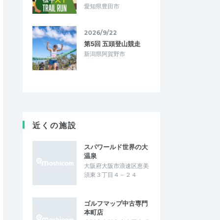
愛知県豊田市
2026/9/22
第5回 五頭登山競走
新潟県阿賀野市
近くの施設
スパワールド世界の大
温泉
大阪府大阪市浪速区恵美
須東３丁目４－２４
ゴルフマップ中古専門
本町店