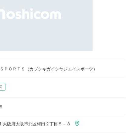
‐ＳＰＯＲＴＳ（カブシキガイシヤジエイスポーツ）
室
設
001 大阪府大阪市北区梅田２丁目５－８