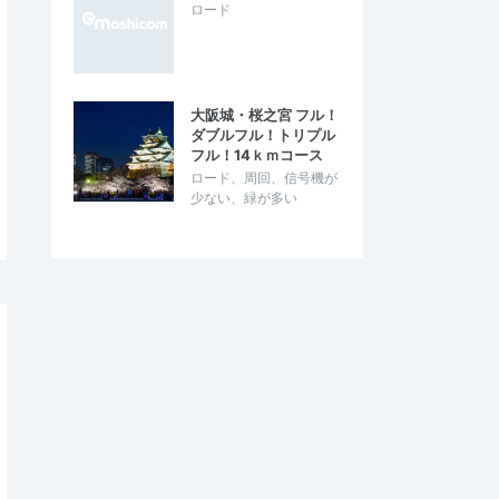
ロード
大阪城・桜之宮 フル！
ダブルフル！トリプル
フル！14ｋｍコース
ロード、周回、信号機が
少ない、緑が多い