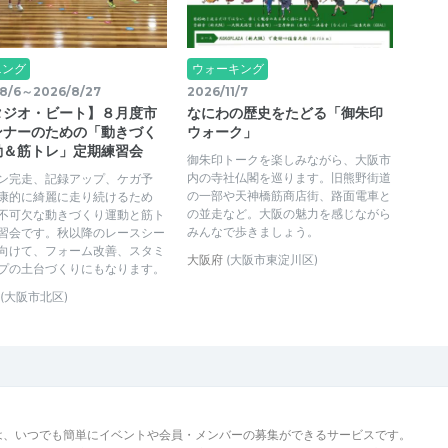
ニング
ウォーキング
8/6～2026/8/27
2026/11/7
タジオ・ビート】８月度市
なにわの歴史をたどる「御朱印
ンナーのための「動きづく
ウォーク」
動＆筋トレ」定期練習会
御朱印トークを楽しみながら、大阪市
内の寺社仏閣を巡ります。旧熊野街道
ン完走、記録アップ、ケガ予
の一部や天神橋筋商店街、路面電車と
康的に綺麗に走り続けるため
の並走など。大阪の魅力を感じながら
不可欠な動きづくり運動と筋ト
みんなで歩きましょう。
習会です。秋以降のレースシー
向けて、フォーム改善、スタミ
大阪府
(大阪市東淀川区)
プの土台づくりにもなります。
(大阪市北区)
は、いつでも簡単にイベントや会員・メンバーの募集ができるサービスです。