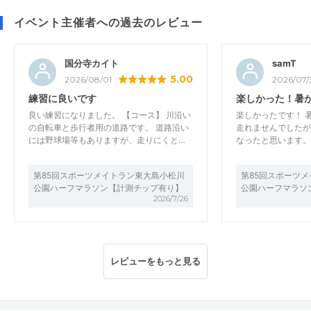
イベント主催者への過去のレビュー
国分寺カイト
samT
5.00
2026/08/01
2026/07/
練習に良いです
楽しかった！暑
良い練習になりました。 【コース】 川沿い
楽しかったです！ 
の自転車と歩行者用の道路です。 道路沿い
走れませんでしたが
には野球場等もありますが、走りにくと…
なったと思います。
第85回スポーツメイトラン東大島小松川
第85回スポーツ
公園ハーフマラソン【計測チップ有り】
公園ハーフマラソ
2026/7/26
レビューをもっと見る