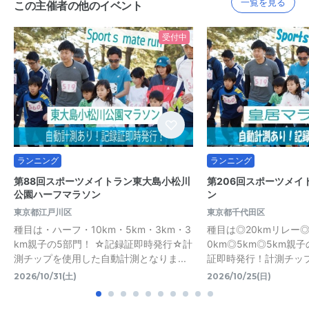
一覧を見る
この主催者の他のイベント
受付中
ランニング
ランニング
第88回スポーツメイトラン東大島小松川
第206回スポーツメイ
公園ハーフマラソン
ン
東京都江戸川区
東京都千代田区
種目は・ハーフ・10km・5km・3km・3
種目は◎20kmリレー◎2
km親子の5部門！ ☆記録証即時発行☆計
0km◎5km◎5km親
測チップを使用した自動計測となりま...
証即時発行！計測チップを
2026/10/31(土)
2026/10/25(日)