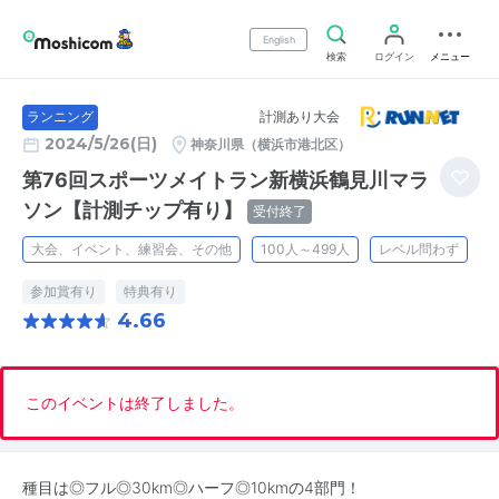
English
検索
ログイン
メニュー
計測あり大会
ランニング
2024/5/26(日)
神奈川県（横浜市港北区）
第76回スポーツメイトラン新横浜鶴見川マラ
ソン【計測チップ有り】
受付終了
大会、イベント、練習会、その他
100人～499人
レベル問わず
参加賞有り
特典有り
4.66
このイベントは終了しました。
種目は◎フル◎30km◎ハーフ◎10kmの4部門！