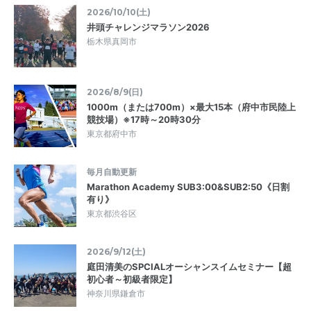
2026/10/10(土)
井頭チャレンジマラソン2026
栃木県真岡市
2026/8/9(日)
1000m（または700m）×最大15本（府中市民陸上
競技場）※17時～20時30分
東京都府中市
毎月自動更新
Marathon Academy SUB3:00&SUB2:50《日割
有り》
東京都渋谷区
2026/9/12(土)
庭田清美のSPCIALオーシャンスイムセミナー【超
初心者～初級者限定】
神奈川県鎌倉市