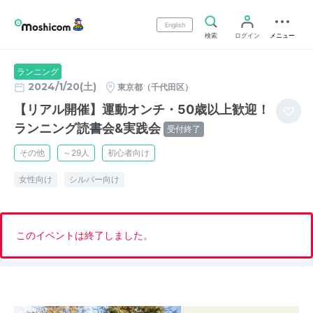
English
検索
ログイン
メニュー
ランニング
2024/1/20(土)
東京都（千代田区）
【リアル開催】運動オンチ・50歳以上歓迎！
ランニング読書会&実践会
受付終了
その他
～29人
初心者向け
女性向け
シルバー向け
このイベントは終了しました。