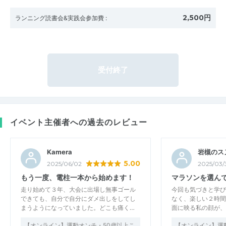
2,500円
ランニング読書会&実践会参加費
:
受付終了
イベント主催者への過去のレビュー
Kamera
岩槻のス
5.00
2025/06/02
2025/03/
もう一度、電柱一本から始めます！
マラソンを選ん
走り始めて３年、大会に出場し無事ゴール
今回も気づきと学び
できても、自分で自分にダメ出しをしてし
なく、楽しい２時間
まうようになっていました。どこも痛く…
面に映る私の顔が、
【オンライン】運動オンチ・50歳以上こ
【オンライン】運