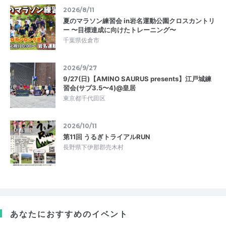
2026/8/11
夏のマラソン練習会 in岩名運動公園クロスカントリ
ー 〜目標達成に向けたトレーニング〜
千葉県佐倉市
2026/9/27
9/27(日)【AMINO SAURUS presents】江戸城練
習会(サブ3.5〜4)@皇居
東京都千代田区
2026/10/11
第11回 うるぎトライアルRUN
長野県下伊那郡売木村
あなたにおすすめのイベント