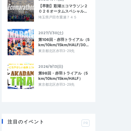
【早割】彩湖エコマラソン２
０２６オータムスペシャル…
埼玉県戸田市重瀬７４５
2027/1/30(土)
第106回・赤羽トライアル（5
km/10km/15km/HALF/30…
東京都北区赤羽3-29先
2026/9/13(日)
第98回・赤羽トライアル（5
km/10km/15km/HALF）
東京都北区赤羽3-29先
注目のイベント
PR