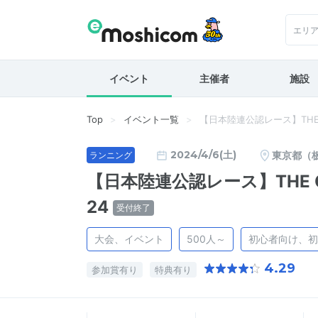
エリ
イベント
主催者
施設
Top
イベント一覧
【日本陸連公認レース】THE CHAL
2024/4/6(土)
東京都（
ランニング
【日本陸連公認レース】THE CHAL
24
受付終了
大会、イベント
500人～
初心者向け、初
4.29
参加賞有り
特典有り