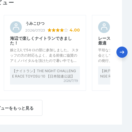
ビュー
うみこひつ
arche
4.00
2026/07/23
2026/07/2
海辺で楽しくナイトランできまし
レースペースを養
た！
最適
娘と2人で5キロの部に参加しました。 スタ
平坦なコースでレー
ッフの方の対応もよく、走る前後に協賛の
会として最適である
アミノバイタルを頂けたので暑い中でも…
の発行、参加賞など
【ナイトラン】THE NIGHT CHALLENG
【神戸ナイトラン】THE
E RACE TOYOSU 10 【日本陸連公認】
NGE RACE KOB
2026/7/19
ビューをもっと見る