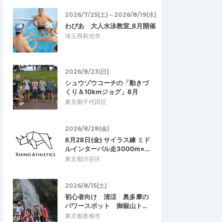
2026/7/25(土)～2026/8/19(水)
わぴあ 大人水泳教室_8月開催
埼玉県和光市
2026/8/23(日)
シュウゾウコーチの「動きづ
くり＆10kmジョグ」8月
東京都千代田区
2026/8/28(金)
8月28日(金) サイラス練 ミド
ルインターバル走3000m×…
東京都渋谷区
2026/8/15(土)
初心者向け 清涼 奥多摩の
パワースポット 御嶽山ト…
東京都青梅市