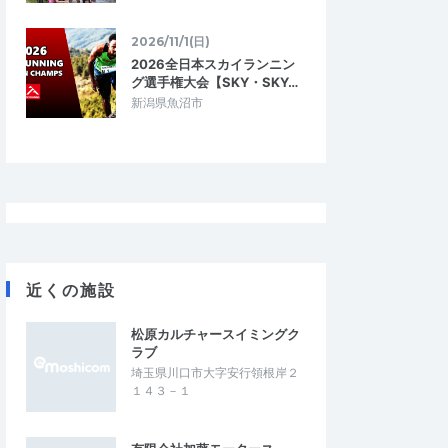
2026/11/1(日)
2026全日本スカイランニン
Kogo
グ選手権大会【SKY・SKY…
3.33
4.67
3
新潟県魚沼市
2026/07/21
う練習大会として
強風でした
この時期に少ない公認大会でした。 強風だ
スペースを養う練習大
ったので、早朝に開催して頂きたいです。
。特に、表彰や記録証
大会関係者、応援して下さった皆様あり…
もないので、練習会…
 NIGHT CHALLE
【神戸ナイトラン】THE NIGHT CHALLE
E 3【日本陸連公認】
NGE RACE KOBE 3【日本陸連公認】
2026/7/18
2026/7/18
近くの施設
松原カルチャースイミングク
ラブ
埼玉県川口市大字安行領根岸２
１４３－１