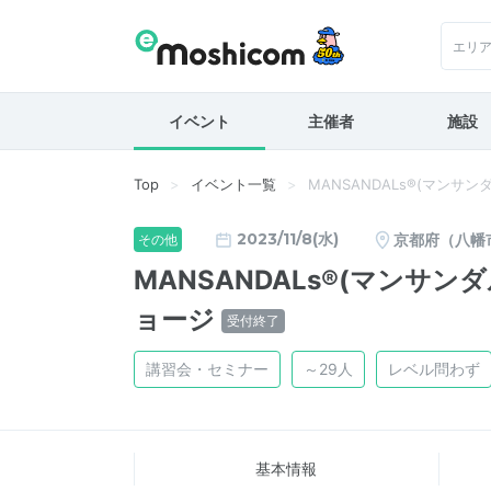
エリ
イベント
主催者
施設
Top
イベント一覧
MANSANDALs®(マンサ
2023/11/8(水)
京都府（八幡
その他
MANSANDALs®(マンサン
ョージ
受付終了
講習会・セミナー
～29人
レベル問わず
基本情報