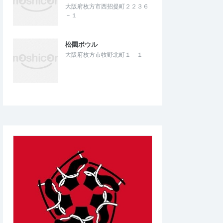
大阪府枚方市西招提町２２３６
－１
松園ボウル
大阪府枚方市牧野北町１－１