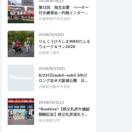
2026/8/15(土)
第12回 相支走愛 ペーサー
付き練習会～灼熱インター…
兵庫県神戸市中央区
2026/10/4(日)
りんくうひろしまWANだふる
ウォーク＆ラン2026
広島県三原市
2026/8/23(日)
8/23(日)sub4~sub3.5向け
ロング走＠大阪城公園 日…
大阪府大阪市中央区
2026/10/3(土)
*RunHive*【秩父札所午歳総
開帳記念】秩父札所巡礼ラ…
埼玉県秩父市